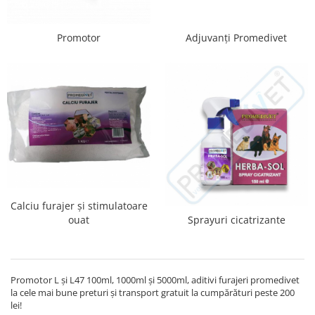
Găini şi alte păsări
Accesorii
Promotor
Adjuvanți Promedivet
Adăpători
Cuști și țarcuri
Hrana (furaje)
Hrănitoare
Incubatoare
Suplimente si produse de uz
veterinar
Porci
Calciu furajer și stimulatoare
Adapatori
ouat
Sprayuri cicatrizante
Accesorii
Hrana (furaje)
Promotor L și L47 100ml, 1000ml și 5000ml, aditivi furajeri promedivet
Suplimente si produse de uz
la cele mai bune preturi și transport gratuit la cumpărături peste 200
veterinar
lei!