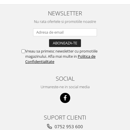
Vaci și cai
Cai
NEWSLETTER
Vaci
Nu rata ofertele si promotiile noastre
Accesorii
Hrana (furaje)
Suplimente si produse de uz
veterinar
Vreau sa primesc newsletter cu promotiile
Oi şi capre
magazinului. Afla mai multe in
Politica de
Confidentialitate
Accesorii
Alăptare
SOCIAL
Hrana (furaje)
Urmareste-ne in social media
Suplimente si accesorii veterinare
Porumbei
Accesorii
Adapatori
SUPORT CLIENTI
Cuști de transport
0752 953 600