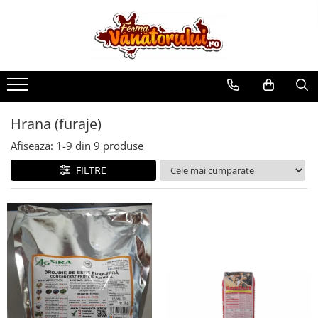
Toate Produsele
Iepuri
Hranitori
Adapatori
Hrana (furaje)
Accesorii
Afiseaza:
1-
9
din
9
produse
Hrana (furaje)
FILTRE
Prepeliţe
Hranitori
Adapatori
Custi
Incubatoare
Accesorii
Hrana (furaje)