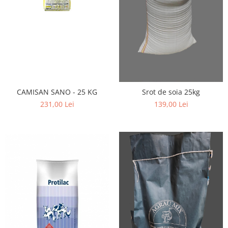
Hrană (furaje)
Hrănitori
Suplimente și grituri
Accesorii pentru făcut cuşti
Curatare copite
Accesorii veterinare
CAMISAN SANO - 25 KG
Srot de soia 25kg
Capcane
231,00 Lei
139,00 Lei
Aditivi furajeri
Promotor
Adjuvanți Promedivet
Calciu furajer și stimulatoare ouat
Sprayuri cicatrizante
Cărţi zootehnice
Raticide
Insecticide
Dezinfectanti