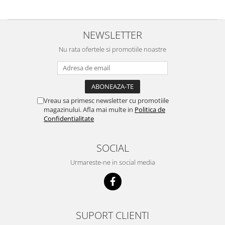
Suplimente si produse de uz
veterinar
Rozatoare
NEWSLETTER
Accesorii
Nu rata ofertele si promotiile noastre
Hrana
Fitofarmacie
Erbicide
Fungicide
Vreau sa primesc newsletter cu promotiile
magazinului. Afla mai multe in
Politica de
Ingrasamant
Confidentialitate
Pesticide
SOCIAL
Seminte
Flori
Urmareste-ne in social media
Fructe
Legume
Plante Aromatice
SUPORT CLIENTI
Plante furajere