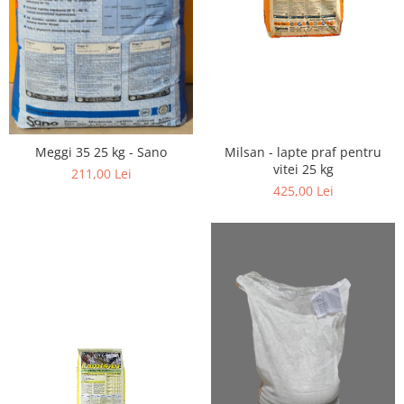
Vaci și cai
Cai
Vaci
Accesorii
Hrana (furaje)
Suplimente si produse de uz
veterinar
Milsan - lapte praf pentru
Meggi 35 25 kg - Sano
vitei 25 kg
211,00 Lei
Oi şi capre
425,00 Lei
Accesorii
Alăptare
Hrana (furaje)
Suplimente si accesorii veterinare
Porumbei
Accesorii
Adapatori
Cuști de transport