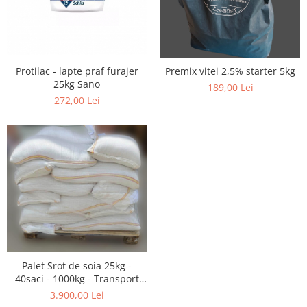
Cuști transport animale mici
Gard electric
Accesorii gard electric
Aparate gard electric
Protilac - lapte praf furajer
Premix vitei 2,5% starter 5kg
25kg Sano
189,00 Lei
Fir gard electric
272,00 Lei
Animale de companie
Caini
Accesorii
Hrana
Suplimente si produse de uz
veterinar
Papagali
Pesti
Pisici
Palet Srot de soia 25kg -
40saci - 1000kg - Transport
Accesorii
gratuit
3.900,00 Lei
Hrana