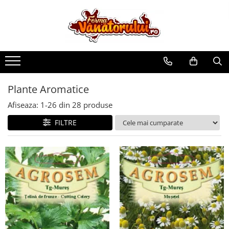
Toate Produsele
Iepuri
Hranitori
Adapatori
Plante Aromatice
Accesorii
Afiseaza:
1-
26
din
28
produse
Hrana (furaje)
FILTRE
Prepeliţe
Hranitori
Adapatori
Custi
Incubatoare
Accesorii
Hrana (furaje)