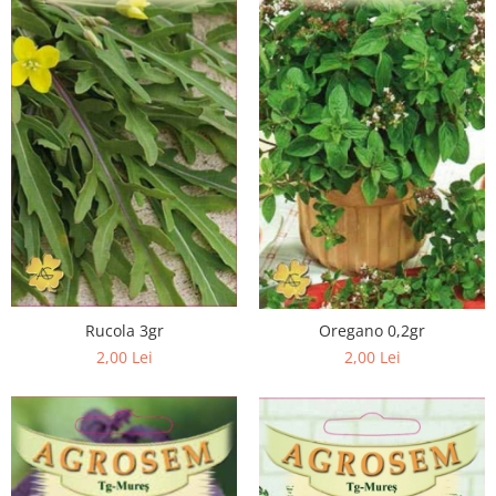
Cuști transport animale mici
Gard electric
Accesorii gard electric
Aparate gard electric
Fir gard electric
Animale de companie
Caini
Accesorii
Hrana
Suplimente si produse de uz
veterinar
Rucola 3gr
Oregano 0,2gr
Papagali
2,00 Lei
2,00 Lei
Pesti
Pisici
Accesorii
Hrana