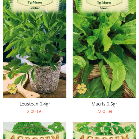
Unelte si accesorii de gradina
Unelte
Alveole si ghivece
Accesorii irigatie
Accesorii solarii
Substrat
Leustean 0.4gr
Macris 0.5gr
2,00 Lei
2,00 Lei