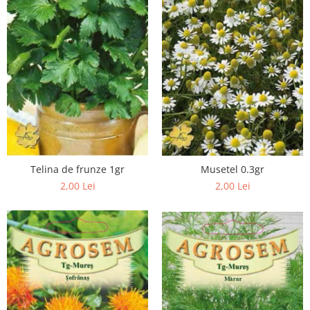
Găini şi alte păsări
Accesorii
Adăpători
Cuști și țarcuri
Hrana (furaje)
Hrănitoare
Incubatoare
Suplimente si produse de uz
Telina de frunze 1gr
Musetel 0.3gr
veterinar
2,00 Lei
2,00 Lei
Porci
Adapatori
Accesorii
Hrana (furaje)
Suplimente si produse de uz
veterinar