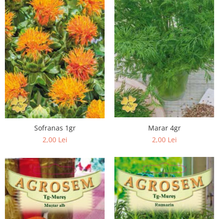
Vaci și cai
Cai
Vaci
Accesorii
Hrana (furaje)
Suplimente si produse de uz
veterinar
Oi şi capre
Accesorii
Alăptare
Marar 4gr
Sofranas 1gr
Hrana (furaje)
2,00 Lei
2,00 Lei
Suplimente si accesorii veterinare
Porumbei
Accesorii
Adapatori
Cuști de transport