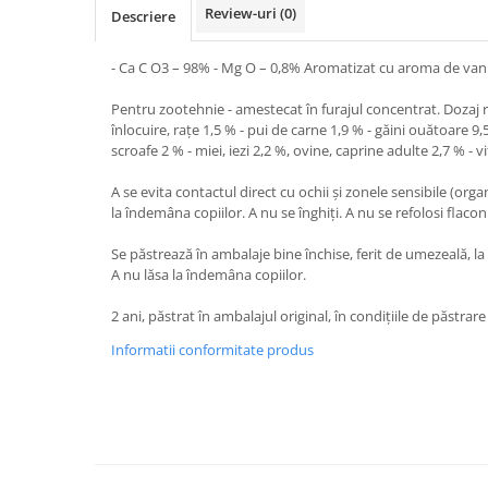
Vaci și cai
Review-uri
(0)
Descriere
Cai
- Ca C O3 – 98% - Mg O – 0,8% Aromatizat cu aroma de vani
Vaci
Accesorii
Pentru zootehnie - amestecat în furajul concentrat. Dozaj r
înlocuire, raţe 1,5 % - pui de carne 1,9 % - găini ouătoare 9,
Hrana (furaje)
scroafe 2 % - miei, iezi 2,2 %, ovine, caprine adulte 2,7 % - vi
Suplimente si produse de uz
veterinar
A se evita contactul direct cu ochii şi zonele sensibile (orga
Oi şi capre
la îndemâna copiilor. A nu se înghiţi. A nu se refolosi flaco
Accesorii
Se păstrează în ambalaje bine închise, ferit de umezeală, l
Alăptare
A nu lăsa la îndemâna copiilor.
Hrana (furaje)
2 ani, păstrat în ambalajul original, în condiţiile de păstrar
Suplimente si accesorii veterinare
Informatii conformitate produs
Porumbei
Accesorii
Adapatori
Cuști de transport