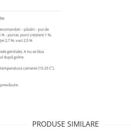
lie
ecomandat: - păsări: - pui de
5 % - purcei, porci creştere 1 %,
ţei 2,7 %, vaci 2,5 %
nele genitale). A nu se lăsa
nul după golire.
a temperatura camerei (15-25 C˚).
e prevăzute.
PRODUSE SIMILARE