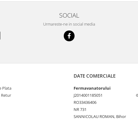
SOCIAL
Urmareste-ne in social media
DATE COMERCIALE
 Plata
Fermavanatorului
e Retur
J2014001185051
©
RO33436406
NR 731
SANNICOLAU ROMAN, Bihor