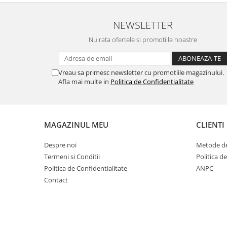
Cuști transport animale mici
Gard electric
NEWSLETTER
Accesorii gard electric
Nu rata ofertele si promotiile noastre
Aparate gard electric
Fir gard electric
Vreau sa primesc newsletter cu promotiile magazinului.
Animale de companie
Afla mai multe in
Politica de Confidentialitate
Caini
Accesorii
Hrana
MAGAZINUL MEU
CLIENTI
Suplimente si produse de uz
Despre noi
Metode de
veterinar
Termeni si Conditii
Politica d
Papagali
Politica de Confidentialitate
ANPC
Pesti
Contact
Pisici
Accesorii
Hrana