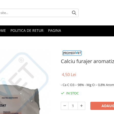
OME
POLITICA DE RETUR
PAGINA
Calciu furajer aromati
4,50 Lei
- Ca C O3 – 98% - Mg O – 0,8% Arom
IN STOC
ADAUG