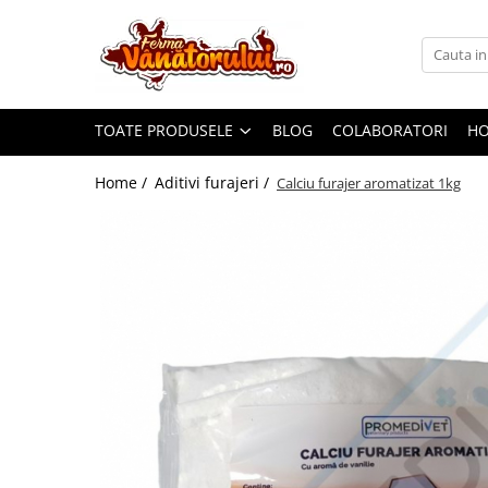
Toate Produsele
Iepuri
TOATE PRODUSELE
BLOG
COLABORATORI
H
Hranitori
Adapatori
Home /
Aditivi furajeri /
Calciu furajer aromatizat 1kg
Accesorii
Hrana (furaje)
Prepeliţe
Hranitori
Adapatori
Custi
Incubatoare
Accesorii
Hrana (furaje)