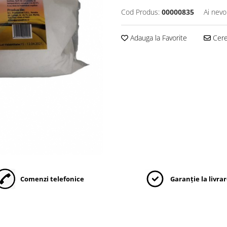
Cod Produs:
00000835
Ai nevo
Adauga la Favorite
Cere 
Comenzi telefonice
Garanție la livra