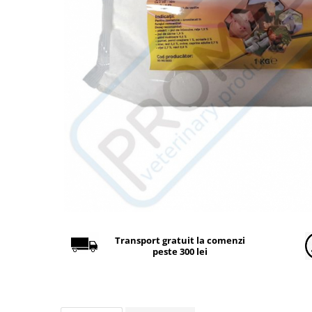
Găini şi alte păsări
Accesorii
Adăpători
Cuști și țarcuri
Hrana (furaje)
Hrănitoare
Incubatoare
Suplimente si produse de uz
veterinar
Porci
Adapatori
Accesorii
Transport gratuit la comenzi
peste 300 lei
Hrana (furaje)
Suplimente si produse de uz
veterinar