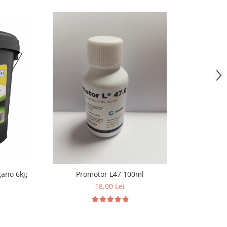
gano 6kg
Promotor L47 100ml
18,00 Lei