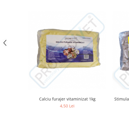
Hrană (furaje)
Hrănitori
Suplimente și grituri
Accesorii pentru făcut cuşti
Curatare copite
Accesorii veterinare
Capcane
Aditivi furajeri
Promotor
Adjuvanți Promedivet
Calciu furajer și stimulatoare ouat
Sprayuri cicatrizante
Calciu furajer vitaminizat 1kg
Stimula
Cărţi zootehnice
4,50 Lei
Raticide
Insecticide
Dezinfectanti