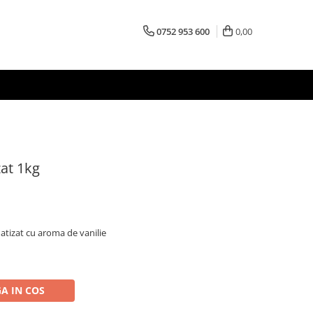
0752 953 600
0,00
zat 1kg
atizat cu aroma de vanilie
A IN COS