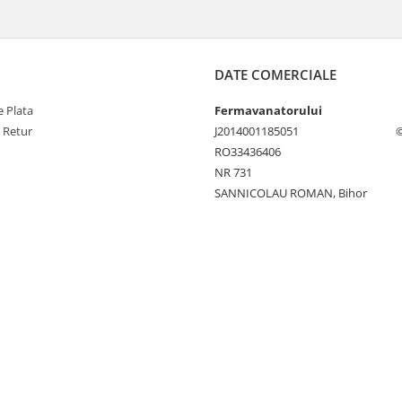
DATE COMERCIALE
 Plata
Fermavanatorului
e Retur
J2014001185051
©
RO33436406
NR 731
SANNICOLAU ROMAN, Bihor