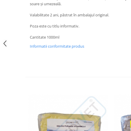
Hrană (furaje)
soare şi umezeală.
Hrănitori
Valabilitate 2 ani, păstrat în ambalajul original.
Suplimente și grituri
Poza este cu titlu informativ.
Accesorii pentru făcut cuşti
Cantitate 1000ml
Curatare copite
Accesorii veterinare
Informatii conformitate produs
Capcane
Aditivi furajeri
Promotor
Adjuvanți Promedivet
Calciu furajer și stimulatoare ouat
Sprayuri cicatrizante
Cărţi zootehnice
Raticide
Insecticide
Dezinfectanti