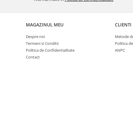
Suplimente si produse de uz
veterinar
Rozatoare
MAGAZINUL MEU
CLIENTI
Accesorii
Hrana
Despre noi
Metode de
Fitofarmacie
Termeni si Conditii
Politica d
Erbicide
Politica de Confidentialitate
ANPC
Contact
Fungicide
Ingrasamant
Pesticide
Seminte
Flori
Fructe
Legume
Plante Aromatice
Plante furajere