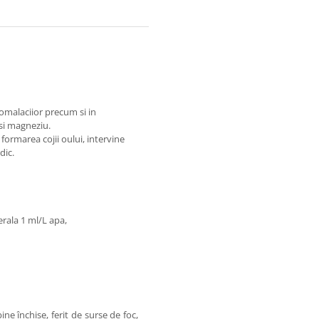
eomalaciior precum si in
 si magneziu.
 formarea cojii oului, intervine
dic.
erala 1 ml/L apa,
ne închise, ferit de surse de foc,