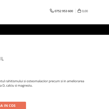
0752 953 600
0,00
1L
ntul rahitismului si osteomalaciior precum si in ameliorarea
na D, calciu si magneziu.
A IN COS