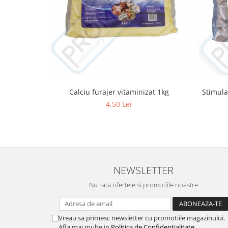
Cuști transport animale mici
Gard electric
Accesorii gard electric
Aparate gard electric
Fir gard electric
Animale de companie
Calciu furajer vitaminizat 1kg
Stimula
Caini
4,50 Lei
Accesorii
Hrana
Suplimente si produse de uz
veterinar
Papagali
NEWSLETTER
Pesti
Nu rata ofertele si promotiile noastre
Pisici
Accesorii
Vreau sa primesc newsletter cu promotiile magazinului.
Hrana
Afla mai multe in
Politica de Confidentialitate