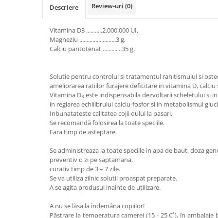
Vaci și cai
Review-uri
(0)
Descriere
Cai
Vitamina D3 ...........2.000.000 UI,
Vaci
Magneziu .........................3 g,
Accesorii
Calciu pantotenat .............35 g,
Hrana (furaje)
Suplimente si produse de uz
Solutie pentru controlul si tratamentul rahitismului si ost
veterinar
ameliorarea ratiilor furajere deficitare in vitamina D, calciu
Oi şi capre
Vitamina D
este indispensabila dezvoltarii scheletului si in
3
in reglarea echilibrului calciu-fosfor si in metabolismul gluci
Accesorii
Inbunatateste calitatea cojii oului la pasari.
Alăptare
Se recomandă folosirea la toate speciile.
Fara timp de asteptare.
Hrana (furaje)
Se administreaza la toate speciile in apa de baut, doza gen
Suplimente si accesorii veterinare
preventiv o zi pe saptamana,
Porumbei
curativ timp de 3 – 7 zile.
Se va utiliza zilnic solutii proaspat preparate.
Accesorii
A se agita produsul inainte de utilizare.
Adapatori
A nu se lăsa la îndemâna copiilor!
Cuști de transport
Păstrare la temperatura camerei (15 - 25 C˚), în ambalaje bi