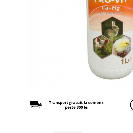
Găini şi alte păsări
Accesorii
Adăpători
Cuști și țarcuri
Hrana (furaje)
Hrănitoare
Incubatoare
Suplimente si produse de uz
veterinar
Porci
Adapatori
Accesorii
Transport gratuit la comenzi
peste 300 lei
Hrana (furaje)
Suplimente si produse de uz
veterinar