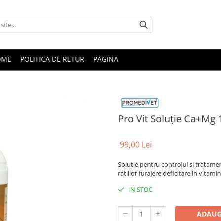
OME
POLITICA DE RETUR
PAGINA
Pro Vit Soluție Ca+Mg 
99,00 Lei
Solutie pentru controlul si tratame
ratiilor furajere deficitare in vitami
IN STOC
ADAUG