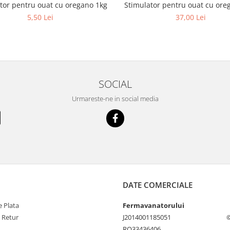
tor pentru ouat cu oregano 1kg
Stimulator pentru ouat cu ore
5,50 Lei
37,00 Lei
SOCIAL
Urmareste-ne in social media
DATE COMERCIALE
 Plata
Fermavanatorului
e Retur
J2014001185051
©
RO33436406