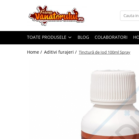
Toate Produsele
Iepuri
TOATE PRODUSELE
BLOG
COLABORATORI
H
Hranitori
Adapatori
Home /
Aditivi furajeri /
Tinctură de Iod 100ml Spray
Accesorii
Hrana (furaje)
Prepeliţe
Hranitori
Adapatori
Custi
Incubatoare
Accesorii
Hrana (furaje)