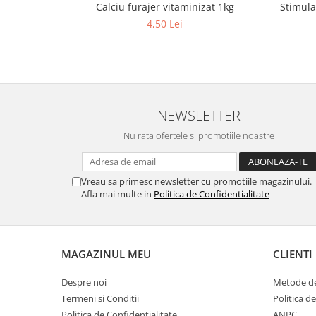
Calciu furajer vitaminizat 1kg
Stimula
Cuști transport animale mici
4,50 Lei
Gard electric
Accesorii gard electric
Aparate gard electric
Fir gard electric
NEWSLETTER
Animale de companie
Caini
Nu rata ofertele si promotiile noastre
Accesorii
Hrana
Vreau sa primesc newsletter cu promotiile magazinului.
Suplimente si produse de uz
Afla mai multe in
Politica de Confidentialitate
veterinar
Papagali
Pesti
MAGAZINUL MEU
CLIENTI
Pisici
Despre noi
Metode de
Accesorii
Termeni si Conditii
Politica d
Hrana
Politica de Confidentialitate
ANPC