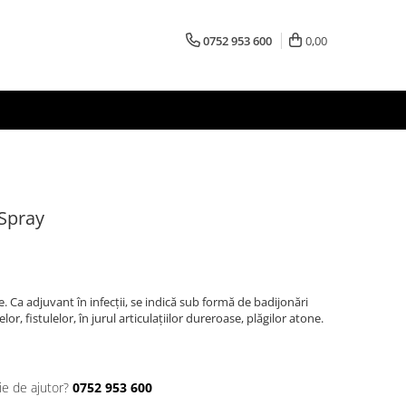
0752 953 600
0,00
 Spray
e. Ca adjuvant în infecţii, se indică sub formă de badijonări
elor, fistulelor, în jurul articulaţiilor dureroase, plăgilor atone.
ie de ajutor?
0752 953 600