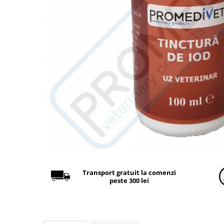
Găini şi alte păsări
Accesorii
Adăpători
Cuști și țarcuri
Hrana (furaje)
Hrănitoare
Incubatoare
Suplimente si produse de uz
veterinar
Porci
Adapatori
Accesorii
Transport gratuit la comenzi
peste 300 lei
Hrana (furaje)
Suplimente si produse de uz
veterinar