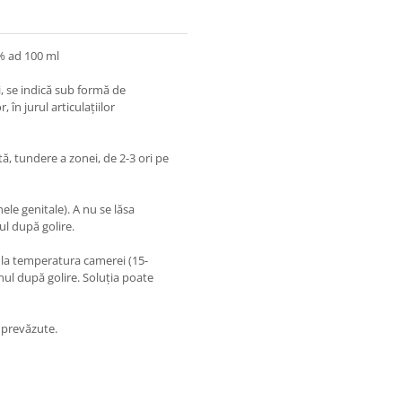
 % ad 100 ml
ii, se indică sub formă de
, în jurul articulaţiilor
ă, tundere a zonei, de 2-3 ori pe
nele genitale). A nu se lăsa
ul după golire.
, la temperatura camerei (15-
onul după golire. Soluţia poate
e prevăzute.