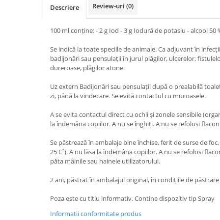
Vaci și cai
Review-uri
(0)
Descriere
Cai
100 ml conţine: - 2 g Iod - 3 g Iodură de potasiu - alcool 50
Vaci
Accesorii
Se indică la toate speciile de animale. Ca adjuvant în infecţ
badijonări sau pensulaţii în jurul plăgilor, ulcerelor, fistulelor
Hrana (furaje)
dureroase, plăgilor atone.
Suplimente si produse de uz
veterinar
Uz extern Badijonări sau pensulaţii după o prealabilă toalet
Oi şi capre
zi, până la vindecare. Se evită contactul cu mucoasele.
Accesorii
A se evita contactul direct cu ochii şi zonele sensibile (orga
Alăptare
la îndemâna copiilor. A nu se înghiţi. A nu se refolosi flacon
Hrana (furaje)
Se păstrează în ambalaje bine închise, ferit de surse de foc
25 C˚). A nu lăsa la îndemâna copiilor. A nu se refolosi flac
Suplimente si accesorii veterinare
păta mâinile sau hainele utilizatorului.
Porumbei
2 ani, păstrat în ambalajul original, în condiţiile de păstrar
Accesorii
Adapatori
Poza este cu titlu informativ. Contine dispozitiv tip Spray
Cuști de transport
Informatii conformitate produs