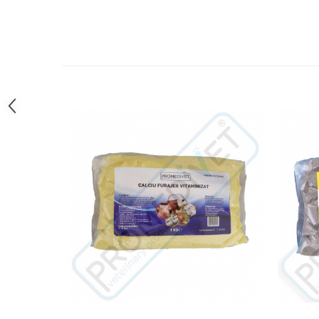
Hrană (furaje)
Hrănitori
Suplimente și grituri
Accesorii pentru făcut cuşti
Curatare copite
Accesorii veterinare
Capcane
Aditivi furajeri
Promotor
Adjuvanți Promedivet
Calciu furajer și stimulatoare ouat
Sprayuri cicatrizante
Cărţi zootehnice
Raticide
Insecticide
Dezinfectanti