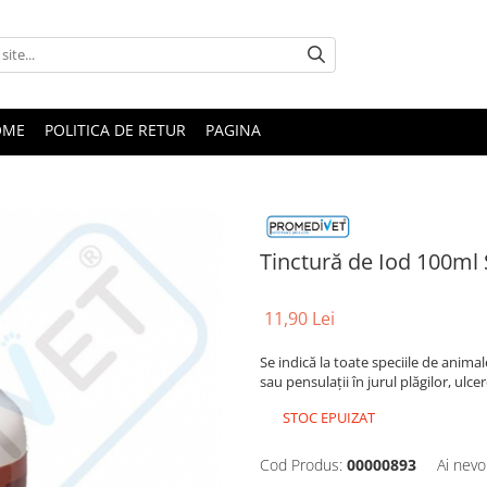
OME
POLITICA DE RETUR
PAGINA
Tinctură de Iod 100ml
11,90 Lei
Se indică la toate speciile de animal
sau pensulaţii în jurul plăgilor, ulcer
STOC EPUIZAT
Cod Produs:
00000893
Ai nevo