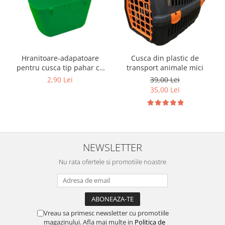
Hranitoare-adapatoare
Cusca din plastic de
pentru cusca tip pahar cu
transport animale mici
suport
2,90 Lei
39,00 Lei
35,00 Lei
NEWSLETTER
Nu rata ofertele si promotiile noastre
Vreau sa primesc newsletter cu promotiile
magazinului. Afla mai multe in
Politica de