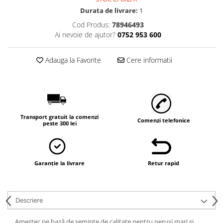
Durata de livrare:
1
Cod Produs:
78946493
Ai nevoie de ajutor?
0752 953 600
Adauga la Favorite
Cere informatii
Transport gratuit la comenzi
Comenzi telefonice
peste 300 lei
Garanție la livrare
Retur rapid
Descriere
Amestec pe bază de semințe de calitate pentru peruși mari și