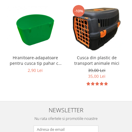
-10%
Hranitoare-adapatoare
Cusca din plastic de
pentru cusca tip pahar cu
transport animale mici
suport
2,90 Lei
39,00 Lei
35,00 Lei
NEWSLETTER
Nu rata ofertele si promotiile noastre