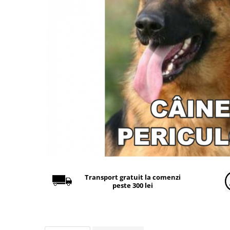
Găini şi alte păsări
Accesorii
Adăpători
Cuști și țarcuri
Hrana (furaje)
Hrănitoare
Incubatoare
Suplimente si produse de uz
veterinar
Porci
Adapatori
Accesorii
Transport gratuit la comenzi
peste 300 lei
Hrana (furaje)
Suplimente si produse de uz
veterinar