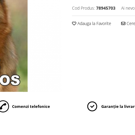
Cod Produs:
78945703
Ai nevo
Adauga la Favorite
Cere 
Comenzi telefonice
Garanție la livra