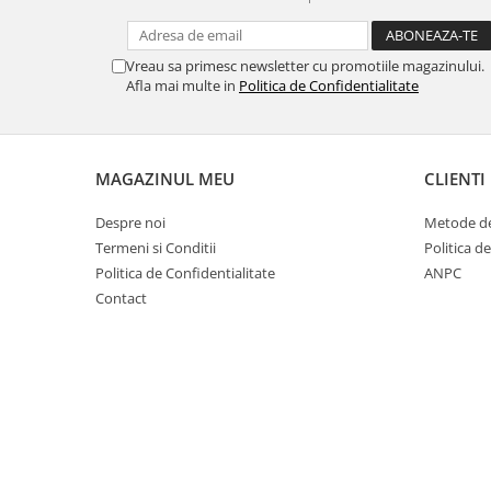
Cuști transport animale mici
Gard electric
Vreau sa primesc newsletter cu promotiile magazinului.
Accesorii gard electric
Afla mai multe in
Politica de Confidentialitate
Aparate gard electric
Fir gard electric
Animale de companie
MAGAZINUL MEU
CLIENTI
Caini
Despre noi
Metode de
Accesorii
Termeni si Conditii
Politica d
Hrana
Politica de Confidentialitate
ANPC
Suplimente si produse de uz
Contact
veterinar
Papagali
Pesti
Pisici
Accesorii
Hrana