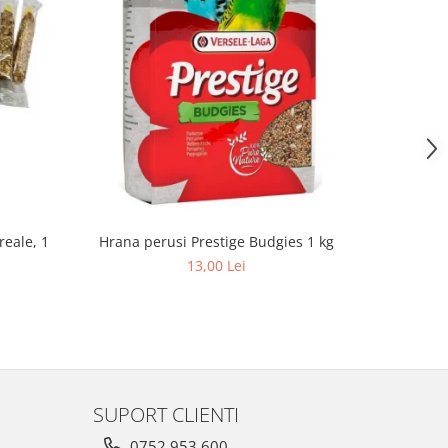
reale, 1
Hrana pa
Hrana perusi Prestige Budgies 1 kg
13,00 Lei
SUPORT CLIENTI
0752 953 600