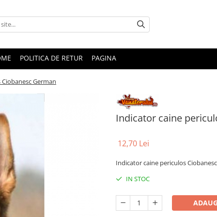
OME
POLITICA DE RETUR
PAGINA
os Ciobanesc German
Indicator caine peric
12,70 Lei
Indicator caine periculos Ciobane
IN STOC
ADAUG