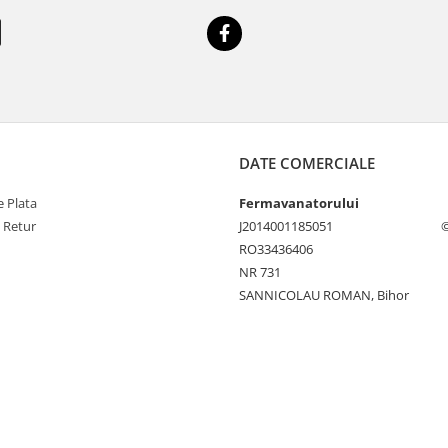
DATE COMERCIALE
 Plata
Fermavanatorului
e Retur
J2014001185051
©
RO33436406
NR 731
SANNICOLAU ROMAN, Bihor