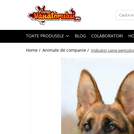
Toate Produsele
Iepuri
TOATE PRODUSELE
BLOG
COLABORATORI
H
Hranitori
Adapatori
Home /
Animale de companie /
Indicator caine pericul
Accesorii
Hrana (furaje)
Prepeliţe
Hranitori
Adapatori
Custi
Incubatoare
Accesorii
Hrana (furaje)