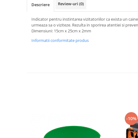
Vaci și cai
Review-uri
(0)
Descriere
Cai
Indicator pentru instintarea vizitatoriilor ca exista un cai
Vaci
urmeaza sa o viziteze. Rezulta in sporirea atentiei si preve
Accesorii
Dimensiuni: 15cm x 25cm x 2mm
Hrana (furaje)
Informatii conformitate produs
Suplimente si produse de uz
veterinar
Oi şi capre
Accesorii
Alăptare
Hrana (furaje)
Suplimente si accesorii veterinare
Porumbei
Accesorii
-10%
Adapatori
Cuști de transport