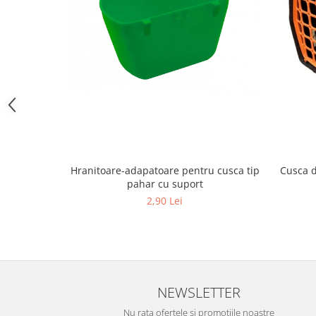
Hrană (furaje)
Hrănitori
Suplimente și grituri
Accesorii pentru făcut cuşti
Curatare copite
Accesorii veterinare
Capcane
Aditivi furajeri
Promotor
Hranitoare-adapatoare pentru cusca tip
Cusca d
pahar cu suport
Adjuvanți Promedivet
2,90 Lei
Calciu furajer și stimulatoare ouat
Sprayuri cicatrizante
Cărţi zootehnice
Raticide
NEWSLETTER
Insecticide
Dezinfectanti
Nu rata ofertele si promotiile noastre