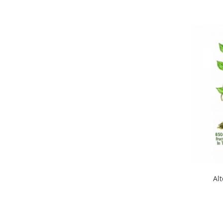
Suplimente si produse de uz
veterinar
Rozatoare
Accesorii
Hrana
Fitofarmacie
Erbicide
Fungicide
Ingrasamant
Pesticide
Seminte
Flori
Fructe
Alt
Legume
Plante Aromatice
Plante furajere