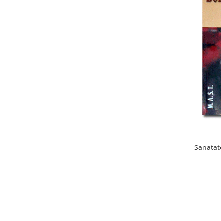
Vaci și cai
Cai
Vaci
Accesorii
Hrana (furaje)
Suplimente si produse de uz
veterinar
Oi şi capre
Accesorii
Alăptare
Hrana (furaje)
Sanatate
Suplimente si accesorii veterinare
Porumbei
Accesorii
Adapatori
Cuști de transport