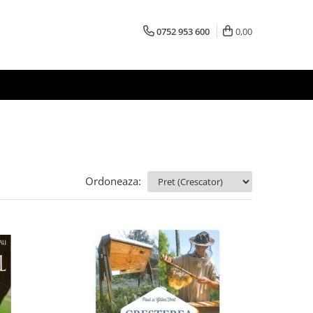
0752 953 600
0,00
Ordoneaza: