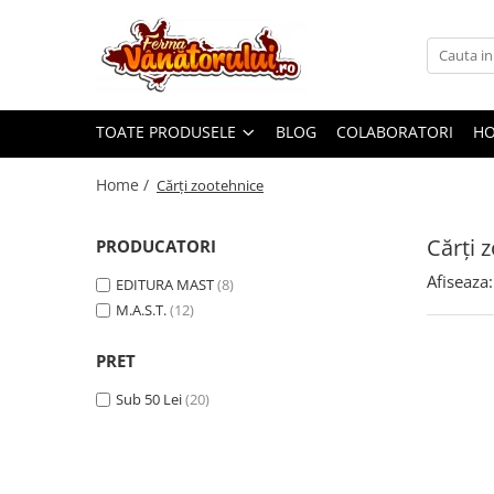
Toate Produsele
Iepuri
TOATE PRODUSELE
BLOG
COLABORATORI
H
Hranitori
Adapatori
Home /
Cărţi zootehnice
Accesorii
Cărţi 
PRODUCATORI
Hrana (furaje)
Afiseaza:
Prepeliţe
EDITURA MAST
(8)
M.A.S.T.
(12)
Hranitori
Adapatori
PRET
Custi
Sub 50 Lei
(20)
Incubatoare
Accesorii
Hrana (furaje)