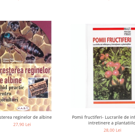
Pomii fructiferi- Lucrarile de inf
sterea reginelor de albine
intretinere a plantatiil
27,90 Lei
28,00 Lei