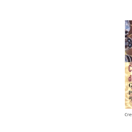
Cuști transport animale mici
Gard electric
Accesorii gard electric
Aparate gard electric
Fir gard electric
Animale de companie
Caini
Accesorii
Hrana
Suplimente si produse de uz
veterinar
Papagali
Pesti
Pisici
Cre
Accesorii
Hrana