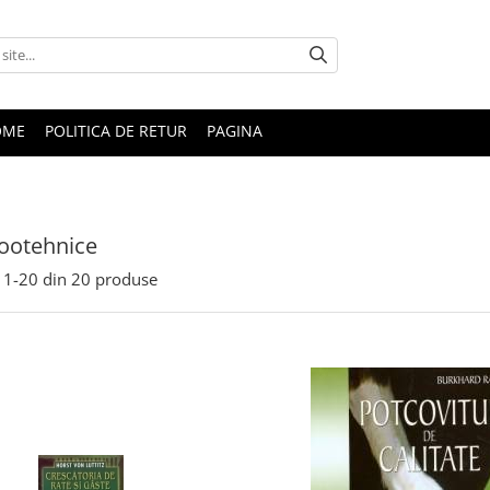
OME
POLITICA DE RETUR
PAGINA
zootehnice
1-
20
din
20
produse