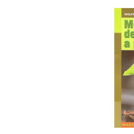
Unelte si accesorii de gradina
Unelte
Alveole si ghivece
Accesorii irigatie
Accesorii solarii
Substrat