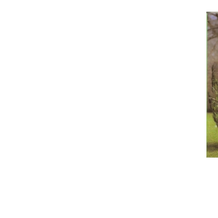
Hrană (furaje)
Hrănitori
Suplimente și grituri
Accesorii pentru făcut cuşti
Curatare copite
Accesorii veterinare
Capcane
Aditivi furajeri
Promotor
Adjuvanți Promedivet
Calciu furajer și stimulatoare ouat
Sprayuri cicatrizante
Cărţi zootehnice
Raticide
Insecticide
Dezinfectanti