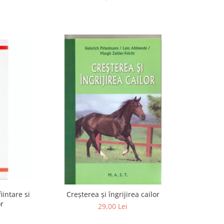
iintare si
Creşterea şi îngrijirea cailor
or
29,00 Lei