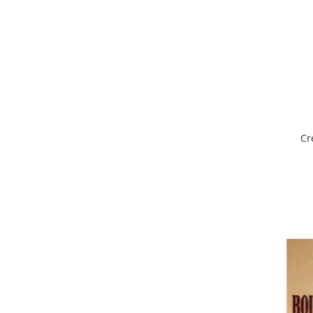
Găini şi alte păsări
Accesorii
Adăpători
Cuști și țarcuri
Hrana (furaje)
Hrănitoare
Cr
Incubatoare
Suplimente si produse de uz
veterinar
Porci
Adapatori
Accesorii
Hrana (furaje)
Suplimente si produse de uz
veterinar