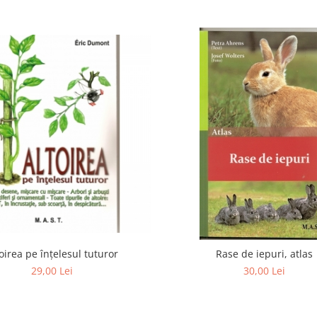
oirea pe înțelesul tuturor
Rase de iepuri, atlas
29,00 Lei
30,00 Lei