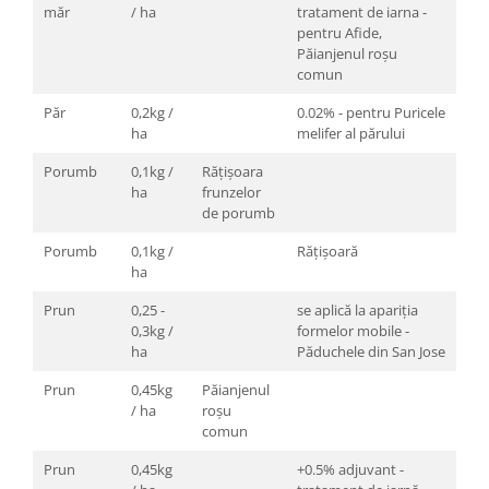
măr
/ ha
tratament de iarna -
pentru Afide,
Păianjenul roşu
comun
Păr
0,2kg /
0.02% - pentru Puricele
ha
melifer al părului
Porumb
0,1kg /
Rățișoara
ha
frunzelor
de porumb
Porumb
0,1kg /
Răţişoară
ha
Prun
0,25 -
se aplică la apariţia
0,3kg /
formelor mobile -
ha
Păduchele din San Jose
Prun
0,45kg
Păianjenul
/ ha
roșu
comun
Prun
0,45kg
+0.5% adjuvant -