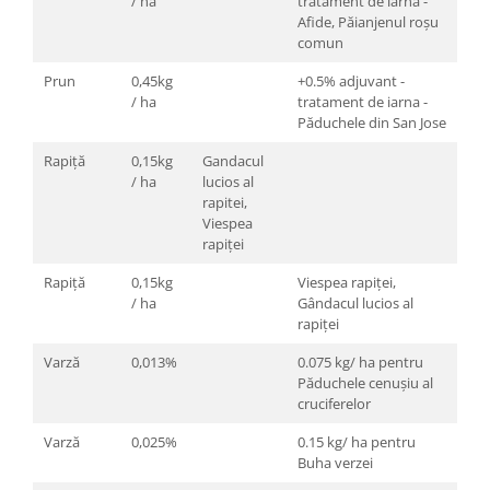
/ ha
tratament de iarnă -
Afide, Păianjenul roşu
comun
Prun
0,45kg
+0.5% adjuvant -
/ ha
tratament de iarna -
Păduchele din San Jose
Rapiță
0,15kg
Gandacul
/ ha
lucios al
rapitei,
Viespea
rapiței
Rapiță
0,15kg
Viespea rapiţei,
/ ha
Gândacul lucios al
rapiţei
Varză
0,013%
0.075 kg/ ha pentru
Păduchele cenuşiu al
cruciferelor
Varză
0,025%
0.15 kg/ ha pentru
Buha verzei