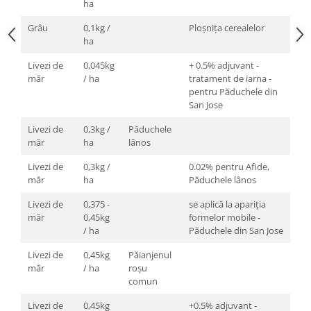
ha
Grâu
0,1kg /
Ploşniţa cerealelor
ha
Livezi de
0,045kg
+ 0.5% adjuvant -
măr
/ ha
tratament de iarna -
pentru Păduchele din
San Jose
Livezi de
0,3kg /
Păduchele
măr
ha
lânos
Livezi de
0,3kg /
0.02% pentru Afide,
măr
ha
Păduchele lânos
Livezi de
0,375 -
se aplică la apariţia
măr
0,45kg
formelor mobile -
/ ha
Păduchele din San Jose
Livezi de
0,45kg
Păianjenul
măr
/ ha
roșu
comun
Livezi de
0,45kg
+0.5% adjuvant -