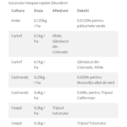
tutunului Viespea rapiței Dăunători
Cultura
Doza
Afecțiuni
Detalii
Ardei
0,125kg
0.0125% pentru
/ ha
păduchele verde
Cartof
0,1kg /
Afide,
ha
Gândacul
din
Colorado
Cartof
0,1kg /
Gândacul din
ha
Colorado, Afide
Castraveți
0,25kg
0.025% pentru
/ ha
Musculiţa albă de seră
Castraveți
0,4kg /
0.04%, pentru Tripsul
ha
Californian
Ceapă
0,2kg /
Tripsul
ha
tutunului
Ceapă
0,2kg /
Tripsul Tutunului