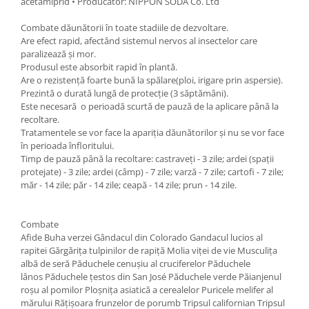
acetamiprid • Producător: NIPPON SODA Co. Ltd
Combate dăunătorii în toate stadiile de dezvoltare.
Are efect rapid, afectând sistemul nervos al insectelor care
paralizează şi mor.
Produsul este absorbit rapid în plantă.
Are o rezistenţă foarte bună la spălare(ploi, irigare prin aspersie).
Prezintă o durată lungă de protecţie (3 săptămâni).
Este necesară o perioadă scurtă de pauză de la aplicare până la
recoltare.
Tratamentele se vor face la apariţia dăunătorilor şi nu se vor face
în perioada înfloritului.
Timp de pauză până la recoltare: castraveţi - 3 zile; ardei (spaţii
protejate) - 3 zile; ardei (câmp) - 7 zile; varză - 7 zile; cartofi - 7 zile;
măr - 14 zile; păr - 14 zile; ceapă - 14 zile; prun - 14 zile.
Combate
Afide Buha verzei Gândacul din Colorado Gandacul lucios al
rapitei Gărgărița tulpinilor de rapiță Molia viței de vie Musculița
albă de seră Păduchele cenuşiu al cruciferelor Păduchele
lânos Păduchele ţestos din San José Păduchele verde Păianjenul
roșu al pomilor Ploșnița asiatică a cerealelor Puricele melifer al
mărului Rățișoara frunzelor de porumb Tripsul californian Tripsul