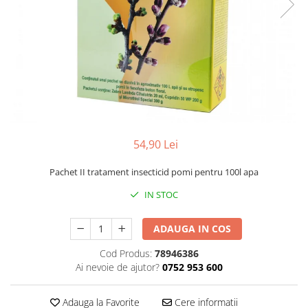
Găini şi alte păsări
Accesorii
Adăpători
Cuști și țarcuri
Hrana (furaje)
Hrănitoare
Incubatoare
54,90 Lei
Suplimente si produse de uz
Pachet II tratament insecticid pomi pentru 100l apa
veterinar
IN STOC
Porci
Adapatori
ADAUGA IN COS
Accesorii
Cod Produs:
78946386
Hrana (furaje)
Ai nevoie de ajutor?
0752 953 600
Suplimente si produse de uz
veterinar
Adauga la Favorite
Cere informatii