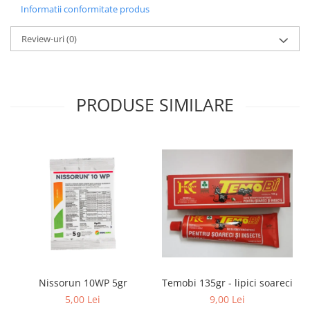
Informatii conformitate produs
Hrană (furaje)
Hrănitori
Review-uri
(0)
Suplimente și grituri
Accesorii pentru făcut cuşti
Curatare copite
PRODUSE SIMILARE
Accesorii veterinare
Capcane
Aditivi furajeri
Promotor
Adjuvanți Promedivet
Calciu furajer și stimulatoare ouat
Sprayuri cicatrizante
Cărţi zootehnice
Raticide
Temobi 135gr - lipici soareci
Nissorun 10WP 5gr
Insecticide
9,00 Lei
5,00 Lei
Dezinfectanti