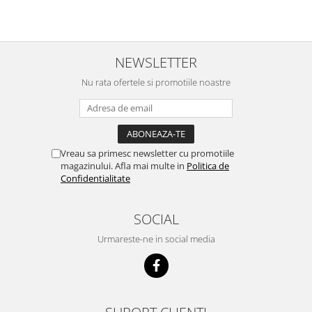
Cuști transport animale mici
Gard electric
Accesorii gard electric
NEWSLETTER
Aparate gard electric
Nu rata ofertele si promotiile noastre
Fir gard electric
Animale de companie
Caini
Accesorii
Vreau sa primesc newsletter cu promotiile
magazinului. Afla mai multe in
Politica de
Hrana
Confidentialitate
Suplimente si produse de uz
veterinar
SOCIAL
Papagali
Urmareste-ne in social media
Pesti
Pisici
Accesorii
Hrana
SUPORT CLIENTI