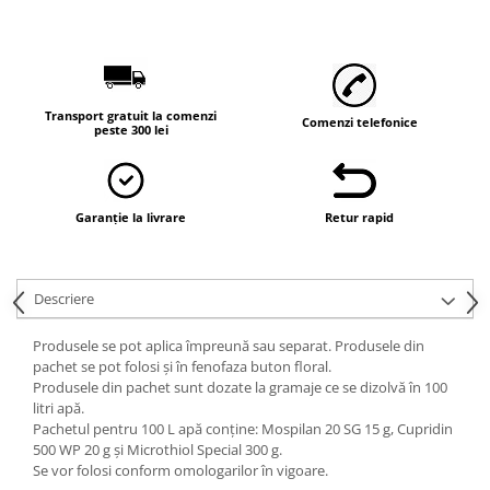
Vaci și cai
Cai
Vaci
Accesorii
Transport gratuit la comenzi
Comenzi telefonice
peste 300 lei
Hrana (furaje)
Suplimente si produse de uz
veterinar
Oi şi capre
Garanție la livrare
Retur rapid
Accesorii
Alăptare
Descriere
Hrana (furaje)
Suplimente si accesorii veterinare
Produsele se pot aplica împreună sau separat. Produsele din
pachet se pot folosi şi în fenofaza buton floral.
Porumbei
Produsele din pachet sunt dozate la gramaje ce se dizolvă în 100
Accesorii
litri apă.
Pachetul pentru 100 L apă conţine: Mospilan 20 SG 15 g, Cupridin
Adapatori
500 WP 20 g şi Microthiol Special 300 g.
Se vor folosi conform omologarilor în vigoare.
Cuști de transport