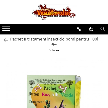
Toate Produsele
Iepuri
Hranitori
Pachet II tratament insecticid pomi pentru 100l
Adapatori
apa
Accesorii
Solarex
Hrana (furaje)
Prepeliţe
Hranitori
Adapatori
Custi
Incubatoare
Accesorii
Hrana (furaje)