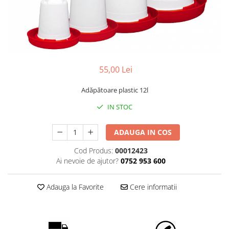
Găini şi alte păsări
Accesorii
Adăpători
Cuști și țarcuri
55,00 Lei
Hrana (furaje)
Hrănitoare
Adăpătoare plastic 12l
Incubatoare
IN STOC
Suplimente si produse de uz
veterinar
ADAUGA IN COS
Porci
Cod Produs:
00012423
Adapatori
Ai nevoie de ajutor?
0752 953 600
Accesorii
Adauga la Favorite
Cere informatii
Hrana (furaje)
Suplimente si produse de uz
veterinar