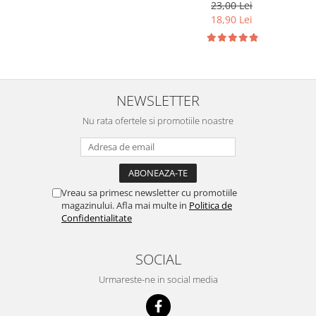
23,00 Lei
Cuști transport animale mici
18,90 Lei
Gard electric
Accesorii gard electric
Aparate gard electric
Fir gard electric
NEWSLETTER
Animale de companie
Nu rata ofertele si promotiile noastre
Caini
Accesorii
Hrana
Suplimente si produse de uz
Vreau sa primesc newsletter cu promotiile
veterinar
magazinului. Afla mai multe in
Politica de
Confidentialitate
Papagali
Pesti
SOCIAL
Pisici
Urmareste-ne in social media
Accesorii
Hrana