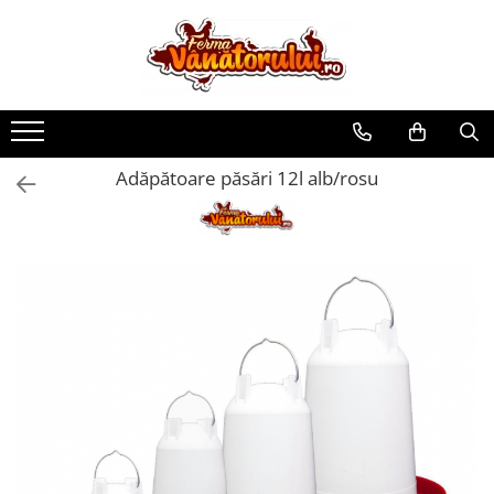
Toate Produsele
Iepuri
Hranitori
Adăpătoare păsări 12l alb/rosu
Adapatori
Accesorii
Hrana (furaje)
Prepeliţe
Hranitori
Adapatori
Custi
Incubatoare
Accesorii
Hrana (furaje)