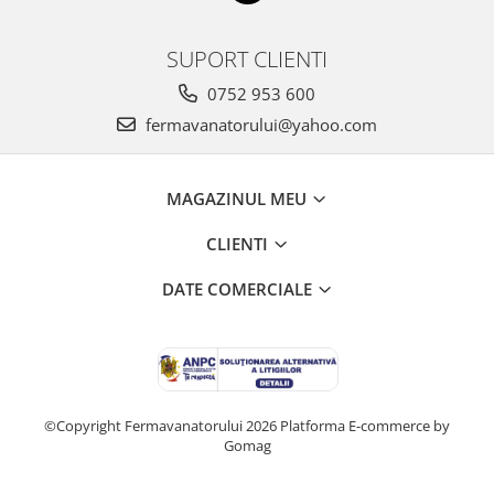
Suplimente si produse de uz
veterinar
SUPORT CLIENTI
Rozatoare
0752 953 600
Accesorii
fermavanatorului@yahoo.com
Hrana
Fitofarmacie
Erbicide
MAGAZINUL MEU
Fungicide
CLIENTI
Ingrasamant
Pesticide
DATE COMERCIALE
Seminte
Flori
Fructe
Legume
©Copyright Fermavanatorului 2026
Platforma E-commerce by
Gomag
Plante Aromatice
Plante furajere