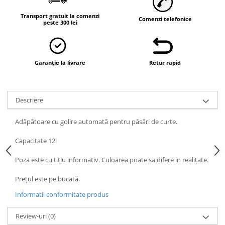
Vaci și cai
Cai
Transport gratuit la comenzi
Comenzi telefonice
peste 300 lei
Vaci
Accesorii
Hrana (furaje)
Garanție la livrare
Retur rapid
Suplimente si produse de uz
veterinar
Oi şi capre
Descriere
Accesorii
Adăpătoare cu golire automată pentru păsări de curte.
Alăptare
Capacitate 12l
Hrana (furaje)
Suplimente si accesorii veterinare
Poza este cu titlu informativ. Culoarea poate sa difere in realitate.
Porumbei
Prețul este pe bucată.
Accesorii
Informatii conformitate produs
Adapatori
Review-uri
(0)
Cuști de transport