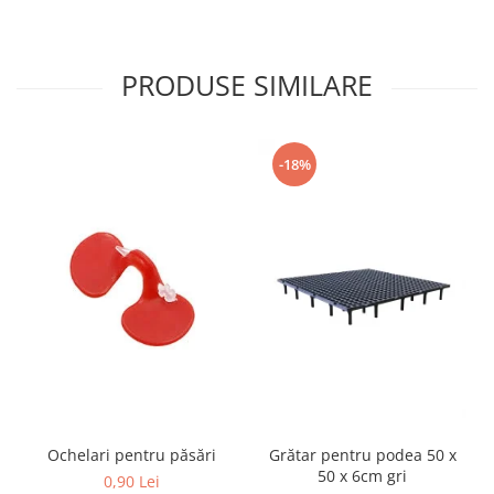
Hrană (furaje)
Hrănitori
PRODUSE SIMILARE
Suplimente și grituri
Accesorii pentru făcut cuşti
Curatare copite
-18%
Accesorii veterinare
Capcane
Aditivi furajeri
Promotor
Adjuvanți Promedivet
Calciu furajer și stimulatoare ouat
Sprayuri cicatrizante
Cărţi zootehnice
Raticide
Insecticide
Ochelari pentru păsări
Grătar pentru podea 50 x
50 x 6cm gri
0,90 Lei
Dezinfectanti