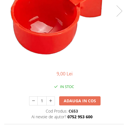
Găini şi alte păsări
Accesorii
Adăpători
Cuști și țarcuri
Hrana (furaje)
Hrănitoare
Incubatoare
Suplimente si produse de uz
veterinar
9,00 Lei
Porci
IN STOC
Adapatori
Accesorii
ADAUGA IN COS
Hrana (furaje)
Cod Produs:
C653
Suplimente si produse de uz
Ai nevoie de ajutor?
0752 953 600
veterinar