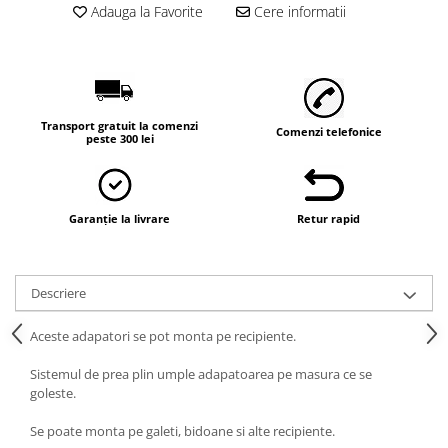
Vaci și cai
Adauga la Favorite
Cere informatii
Cai
Vaci
Accesorii
Hrana (furaje)
Transport gratuit la comenzi
Comenzi telefonice
peste 300 lei
Suplimente si produse de uz
veterinar
Oi şi capre
Accesorii
Garanție la livrare
Retur rapid
Alăptare
Hrana (furaje)
Descriere
Suplimente si accesorii veterinare
Aceste adapatori se pot monta pe recipiente.
Porumbei
Accesorii
Sistemul de prea plin umple adapatoarea pe masura ce se
goleste.
Adapatori
Cuști de transport
Se poate monta pe galeti, bidoane si alte recipiente.