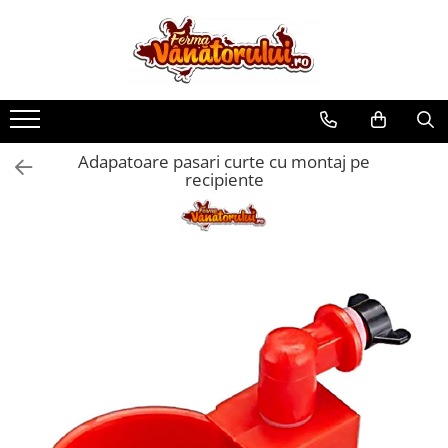
Toate Produsele
Iepuri
Hranitori
Adapatoare pasari curte cu montaj pe
Adapatori
recipiente
Accesorii
Hrana (furaje)
Prepeliţe
Hranitori
Adapatori
Custi
Incubatoare
Accesorii
Hrana (furaje)