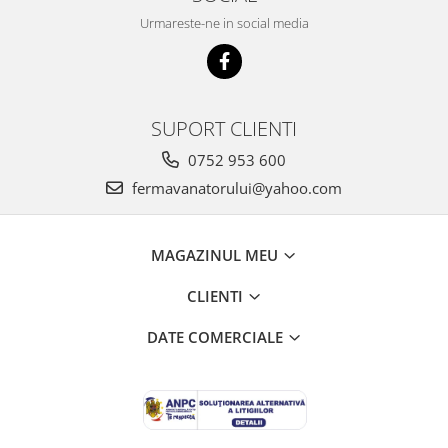
Suplimente si produse de uz
Urmareste-ne in social media
veterinar
Rozatoare
Accesorii
Hrana
SUPORT CLIENTI
Fitofarmacie
0752 953 600
Erbicide
fermavanatorului@yahoo.com
Fungicide
Ingrasamant
MAGAZINUL MEU
Pesticide
Seminte
CLIENTI
Flori
DATE COMERCIALE
Fructe
Legume
Plante Aromatice
Plante furajere