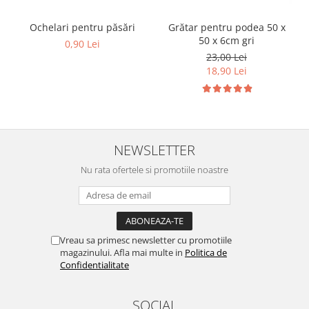
Cuști transport animale mici
Ochelari pentru păsări
Grătar pentru podea 50 x
Gard electric
50 x 6cm gri
0,90 Lei
Accesorii gard electric
23,00 Lei
Aparate gard electric
18,90 Lei
Fir gard electric
Animale de companie
Caini
NEWSLETTER
Accesorii
Hrana
Nu rata ofertele si promotiile noastre
Suplimente si produse de uz
veterinar
Papagali
Pesti
Vreau sa primesc newsletter cu promotiile
magazinului. Afla mai multe in
Politica de
Pisici
Confidentialitate
Accesorii
Hrana
SOCIAL