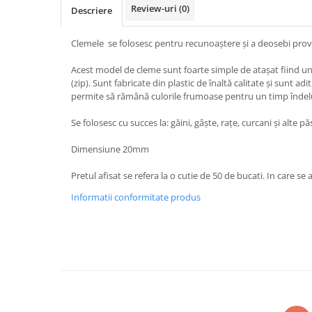
Vaci și cai
Review-uri
(0)
Descriere
Cai
Clemele se folosesc pentru recunoaștere și a deosebi prov
Vaci
Accesorii
Acest model de cleme sunt foarte simple de atașat fiind un 
(zip). Sunt fabricate din plastic de înaltă calitate și sunt adi
Hrana (furaje)
permite să rămână culorile frumoase pentru un timp îndel
Suplimente si produse de uz
veterinar
Se folosesc cu succes la: găini, gâște, rațe, curcani și alte pă
Oi şi capre
Dimensiune 20mm
Accesorii
Alăptare
Pretul afisat se refera la o cutie de 50 de bucati. In care se a
Hrana (furaje)
Informatii conformitate produs
Suplimente si accesorii veterinare
Porumbei
Accesorii
Adapatori
Cuști de transport