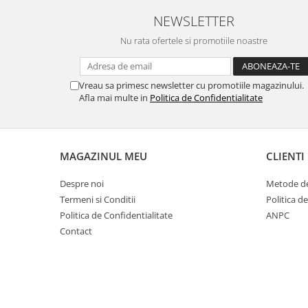
Cuști transport animale mici
NEWSLETTER
Gard electric
Nu rata ofertele si promotiile noastre
Accesorii gard electric
Aparate gard electric
Vreau sa primesc newsletter cu promotiile magazinului.
Fir gard electric
Afla mai multe in
Politica de Confidentialitate
Animale de companie
Caini
Accesorii
MAGAZINUL MEU
CLIENTI
Hrana
Despre noi
Metode de
Suplimente si produse de uz
veterinar
Termeni si Conditii
Politica d
Politica de Confidentialitate
ANPC
Papagali
Contact
Pesti
Pisici
Accesorii
Hrana