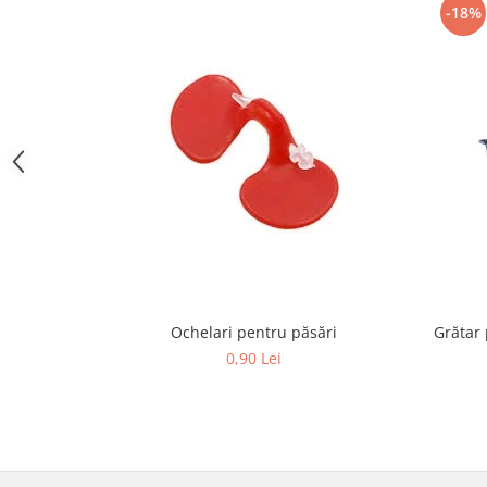
-18%
Hrană (furaje)
Hrănitori
Suplimente și grituri
Accesorii pentru făcut cuşti
Curatare copite
Accesorii veterinare
Capcane
Aditivi furajeri
Promotor
Adjuvanți Promedivet
Calciu furajer și stimulatoare ouat
Ochelari pentru păsări
Grătar 
Sprayuri cicatrizante
0,90 Lei
Cărţi zootehnice
Raticide
Insecticide
Dezinfectanti