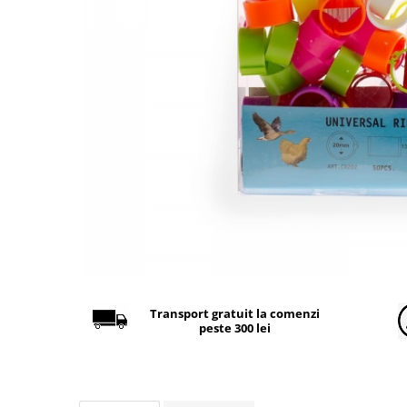
Găini şi alte păsări
Accesorii
Adăpători
Cuști și țarcuri
Hrana (furaje)
Hrănitoare
Incubatoare
Suplimente si produse de uz
veterinar
Porci
Adapatori
Accesorii
Transport gratuit la comenzi
peste 300 lei
Hrana (furaje)
Suplimente si produse de uz
veterinar