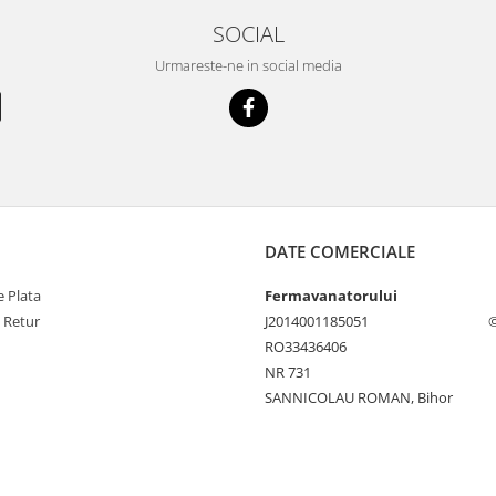
SOCIAL
Urmareste-ne in social media
DATE COMERCIALE
 Plata
Fermavanatorului
e Retur
J2014001185051
©
RO33436406
NR 731
SANNICOLAU ROMAN, Bihor