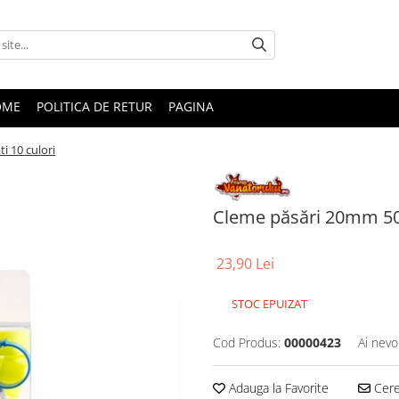
OME
POLITICA DE RETUR
PAGINA
i 10 culori
Cleme păsări 20mm 50 
23,90 Lei
STOC EPUIZAT
Cod Produs:
00000423
Ai nevo
Adauga la Favorite
Cere 