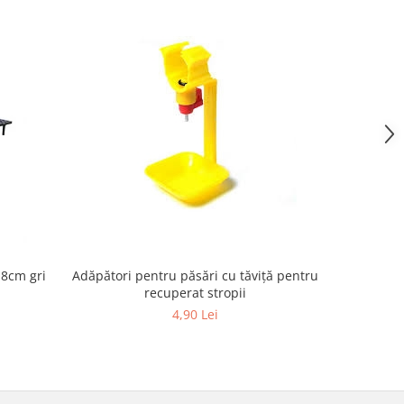
 8cm gri
Adăpători pentru păsări cu tăviță pentru
Ou de p
recuperat stropii
4,90 Lei