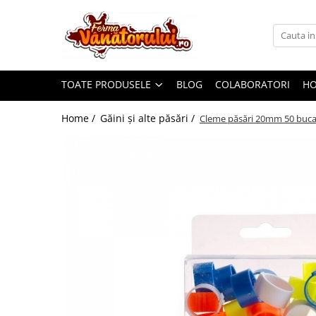
Toate Produsele
Iepuri
TOATE PRODUSELE
BLOG
COLABORATORI
H
Hranitori
Adapatori
Home /
Găini şi alte păsări /
Cleme păsări 20mm 50 bucat
Accesorii
Hrana (furaje)
Prepeliţe
Hranitori
Adapatori
Custi
Incubatoare
Accesorii
Hrana (furaje)