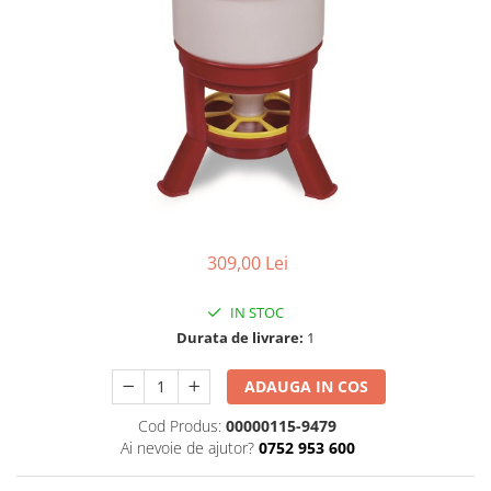
Găini şi alte păsări
Accesorii
Adăpători
Cuști și țarcuri
Hrana (furaje)
Hrănitoare
Incubatoare
Suplimente si produse de uz
309,00 Lei
veterinar
Porci
IN STOC
Durata de livrare:
1
Adapatori
Accesorii
ADAUGA IN COS
Hrana (furaje)
Cod Produs:
00000115-9479
Suplimente si produse de uz
Ai nevoie de ajutor?
0752 953 600
veterinar