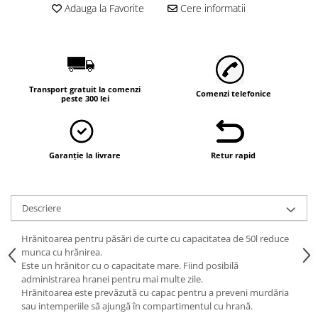
Vaci și cai
Adauga la Favorite
Cere informatii
Cai
Vaci
Accesorii
Hrana (furaje)
Transport gratuit la comenzi
Comenzi telefonice
peste 300 lei
Suplimente si produse de uz
veterinar
Oi şi capre
Accesorii
Garanție la livrare
Retur rapid
Alăptare
Hrana (furaje)
Descriere
Suplimente si accesorii veterinare
Hrănitoarea pentru păsări de curte cu capacitatea de 50l reduce
Porumbei
munca cu hrănirea.
Accesorii
Este un hrănitor cu o capacitate mare. Fiind posibilă
administrarea hranei pentru mai multe zile.
Adapatori
Hrănitoarea este prevăzută cu capac pentru a preveni murdăria
Cuști de transport
sau intemperiile să ajungă în compartimentul cu hrană.