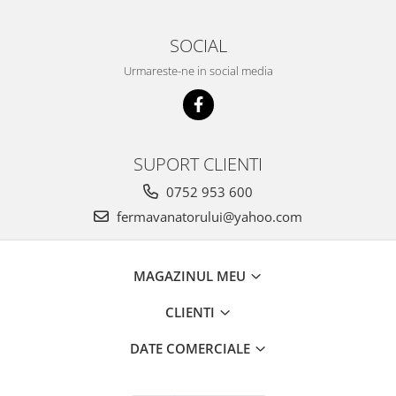
Suplimente si produse de uz
veterinar
SOCIAL
Rozatoare
Urmareste-ne in social media
Accesorii
Hrana
Fitofarmacie
Erbicide
SUPORT CLIENTI
Fungicide
0752 953 600
Ingrasamant
fermavanatorului@yahoo.com
Pesticide
Seminte
MAGAZINUL MEU
Flori
Fructe
CLIENTI
Legume
DATE COMERCIALE
Plante Aromatice
Plante furajere