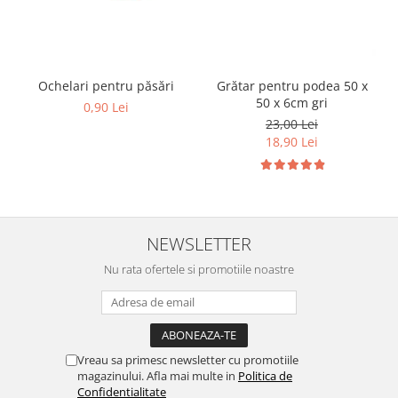
Cuști transport animale mici
Gard electric
Accesorii gard electric
Ochelari pentru păsări
Grătar pentru podea 50 x
Aparate gard electric
50 x 6cm gri
0,90 Lei
Fir gard electric
23,00 Lei
18,90 Lei
Animale de companie
Caini
Accesorii
Hrana
NEWSLETTER
Suplimente si produse de uz
veterinar
Nu rata ofertele si promotiile noastre
Papagali
Pesti
Pisici
Vreau sa primesc newsletter cu promotiile
Accesorii
magazinului. Afla mai multe in
Politica de
Hrana
Confidentialitate