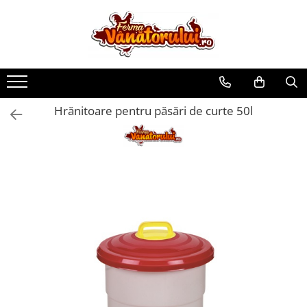
Toate Produsele
Iepuri
Hranitori
Hrănitoare pentru păsări de curte 50l
Adapatori
Accesorii
Hrana (furaje)
Prepeliţe
Hranitori
Adapatori
Custi
Incubatoare
Accesorii
Hrana (furaje)