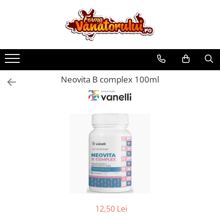
Toate Produsele
Iepuri
Hranitori
Neovita B complex 100ml
Adapatori
Accesorii
Hrana (furaje)
Prepeliţe
Hranitori
Adapatori
Custi
Incubatoare
Accesorii
12,50 Lei
Hrana (furaje)