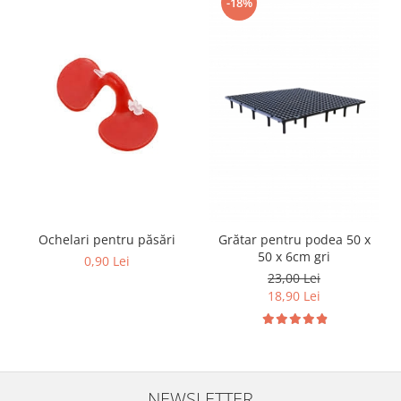
-18%
Cuști transport animale mici
Gard electric
Accesorii gard electric
Aparate gard electric
Fir gard electric
Animale de companie
Caini
Accesorii
Hrana
Ochelari pentru păsări
Grătar pentru podea 50 x
Suplimente si produse de uz
50 x 6cm gri
veterinar
0,90 Lei
23,00 Lei
Papagali
18,90 Lei
Pesti
Pisici
Accesorii
Hrana
NEWSLETTER