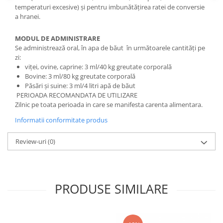
Hrană (furaje)
temperaturi excesive) şi pentru imbunătăţirea ratei de conversie
a hranei.
Hrănitori
Suplimente și grituri
MODUL DE ADMINISTRARE
Se administrează oral, în apa de băut în următoarele cantităţi pe
Accesorii pentru făcut cuşti
zi:
Curatare copite
viţei, ovine, caprine: 3 ml/40 kg greutate corporală
Bovine: 3 ml/80 kg greutate corporală
Accesorii veterinare
Păsări şi suine: 3 ml/4 litri apă de băut
Capcane
PERIOADA RECOMANDATA DE UTILIZARE
Aditivi furajeri
Zilnic pe toata perioada in care se manifesta carenta alimentara.
Promotor
Informatii conformitate produs
Adjuvanți Promedivet
Review-uri
(0)
Calciu furajer și stimulatoare ouat
Sprayuri cicatrizante
Cărţi zootehnice
PRODUSE SIMILARE
Raticide
Insecticide
Dezinfectanti