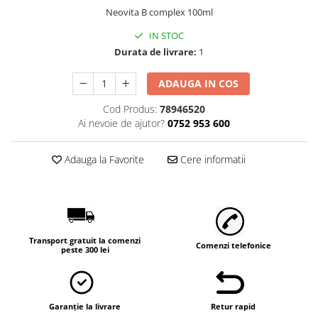
Neovita B complex 100ml
Găini şi alte păsări
Accesorii
IN STOC
Durata de livrare:
1
Adăpători
Cuști și țarcuri
ADAUGA IN COS
Hrana (furaje)
Cod Produs:
78946520
Hrănitoare
Ai nevoie de ajutor?
0752 953 600
Incubatoare
Adauga la Favorite
Cere informatii
Suplimente si produse de uz
veterinar
Porci
Adapatori
Transport gratuit la comenzi
Accesorii
Comenzi telefonice
peste 300 lei
Hrana (furaje)
Suplimente si produse de uz
veterinar
Garanție la livrare
Retur rapid