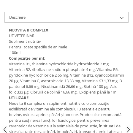
Vaci și cai
Cai
Descriere
Vaci
Accesorii
NEOVITA B COMPLEX
Hrana (furaje)
UZ VETERINAR
Supliment nutritiv
Suplimente si produse de uz
Pentru toate speciile de animale
veterinar
100ml
Oi şi capre
Compoziţie per ml
:
Vitamina B1, thiamine hydrochloride hydrochloride 2 mg,
Accesorii
Vitamina B2, riboflavine sodium phosphate 4 mg, Vitamina B6,
Alăptare
pyridoxine hydrochloride 2,66 mg, Vitamina B12, cyanocobalamin
20 µg, Vitamina C, ascorbic acid 13,33 mg, Vitamina K3 1,33 mg, D-
Hrana (furaje)
pantenol 6,66 mg, Nicotinamidă 26,66 mg, Biotină 100 µg, Acid
folic 333 µg, Clorură de colină 16,66 mg. Excipienti pȃnă la 1ml
Suplimente si accesorii veterinare
UTILIZARE
Porumbei
Neovita B complex un supliment nutritiv cu o compoziţie
echilibrată de vitamine ale complexului B esenţiale pentru
Accesorii
bovine, ovine, caprine, păsări şi porcine. Produsul se recomandă
Adapatori
pentru susţinerea funcţiilor fiziologice, pentru prevenirea
carenţelor de vitamine B la animalele de producţie, ȋn situaţii de
Cuști de transport
stres (cauzate de vaccinări, ȋmbolnăviri, transport, umiditate sau