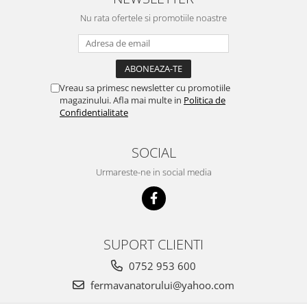
Suplimente si produse de uz
Nu rata ofertele si promotiile noastre
veterinar
Rozatoare
Accesorii
Hrana
Vreau sa primesc newsletter cu promotiile
Fitofarmacie
magazinului. Afla mai multe in
Politica de
Confidentialitate
Erbicide
Fungicide
SOCIAL
Ingrasamant
Urmareste-ne in social media
Pesticide
Seminte
Flori
Fructe
SUPORT CLIENTI
Legume
0752 953 600
Plante Aromatice
fermavanatorului@yahoo.com
Plante furajere