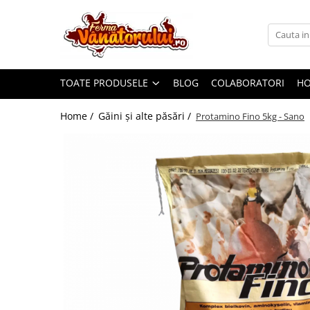
Toate Produsele
Iepuri
TOATE PRODUSELE
BLOG
COLABORATORI
H
Hranitori
Adapatori
Home /
Găini şi alte păsări /
Protamino Fino 5kg - Sano
Accesorii
Hrana (furaje)
Prepeliţe
Hranitori
Adapatori
Custi
Incubatoare
Accesorii
Hrana (furaje)