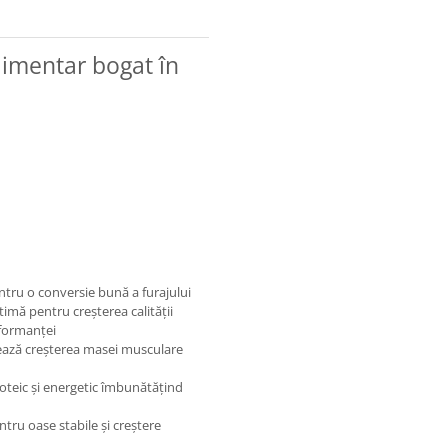
limentar bogat în
entru o conversie bună a furajului
timă pentru creşterea calităţii
erformanţei
ulează creşterea masei musculare
şi penaj frumos
oteic şi energetic îmbunătăţind
ntru oase stabile şi creştere