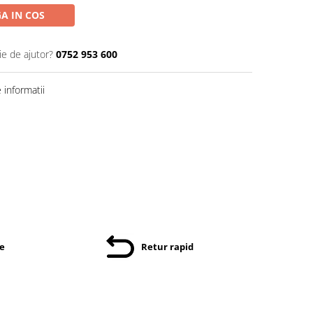
A IN COS
ie de ajutor?
0752 953 600
informatii
re
Retur rapid