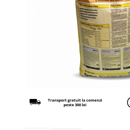
Găini şi alte păsări
Accesorii
Adăpători
Cuști și țarcuri
Hrana (furaje)
Hrănitoare
Incubatoare
Suplimente si produse de uz
veterinar
Porci
Adapatori
Accesorii
Transport gratuit la comenzi
peste 300 lei
Hrana (furaje)
Suplimente si produse de uz
veterinar