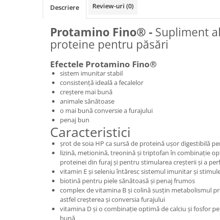
Vaci și cai
Review-uri
(0)
Descriere
Cai
Protamino Fino® -
Supliment a
Vaci
proteine pentru păsări
Accesorii
Hrana (furaje)
Efectele Protamino Fino®
Suplimente si produse de uz
sistem imunitar stabil
veterinar
consistenţă ideală a fecalelor
creştere mai bună
Oi şi capre
animale sănătoase
Accesorii
o mai bună conversie a furajului
penaj bun
Alăptare
Caracteristici
Hrana (furaje)
şrot de soia HP ca sursă de proteină uşor digestibilă p
Suplimente si accesorii veterinare
lizină, metionină, treonină şi triptofan în combinaţie op
proteinei din furaj şi pentru stimularea creşterii şi a p
Porumbei
vitamin E şi seleniu întăresc sistemul imunitar şi stim
Accesorii
biotină pentru piele sănătoasă 
complex de vitamina B şi colină susţin metabolismul pr
Adapatori
astfel creşterea şi conversia furajului
vitamina D şi o combinaţie optimă de calciu şi fosfor pe
Cuști de transport
bună