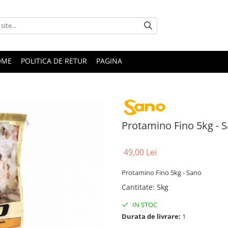
OME
POLITICA DE RETUR
PAGINA
Protamino Fino 5kg - 
49,00 Lei
Protamino Fino 5kg - Sano
Cantitate
:
5kg
IN STOC
Durata de livrare:
1