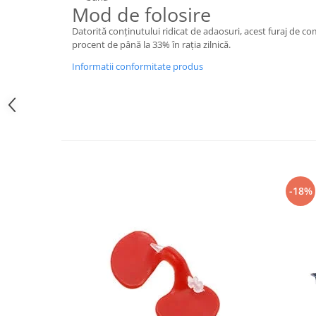
Mod de folosire
Hrană (furaje)
Hrănitori
Datorită conţinutului ridicat de adaosuri, acest furaj de co
procent de până la 33% în raţia zilnică.
Suplimente și grituri
Informatii conformitate produs
Accesorii pentru făcut cuşti
Curatare copite
Accesorii veterinare
Capcane
Aditivi furajeri
Promotor
Adjuvanți Promedivet
-18%
Calciu furajer și stimulatoare ouat
Sprayuri cicatrizante
Cărţi zootehnice
Raticide
Insecticide
Dezinfectanti