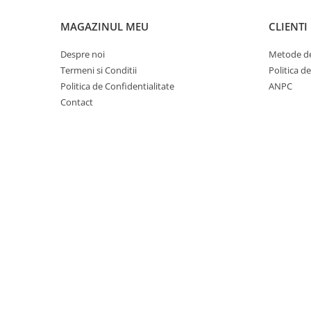
Suplimente si produse de uz
veterinar
MAGAZINUL MEU
CLIENTI
Rozatoare
Despre noi
Metode de
Accesorii
Termeni si Conditii
Politica d
Hrana
Politica de Confidentialitate
ANPC
Fitofarmacie
Contact
Erbicide
Fungicide
Ingrasamant
Pesticide
Seminte
Flori
Fructe
Legume
Plante Aromatice
Plante furajere