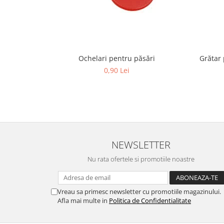
Cuști transport animale mici
Gard electric
Accesorii gard electric
Aparate gard electric
Ochelari pentru păsări
Grătar 
Fir gard electric
0,90 Lei
Animale de companie
Caini
Accesorii
Hrana
Suplimente si produse de uz
NEWSLETTER
veterinar
Papagali
Nu rata ofertele si promotiile noastre
Pesti
Pisici
Vreau sa primesc newsletter cu promotiile magazinului.
Afla mai multe in
Politica de Confidentialitate
Accesorii
Hrana