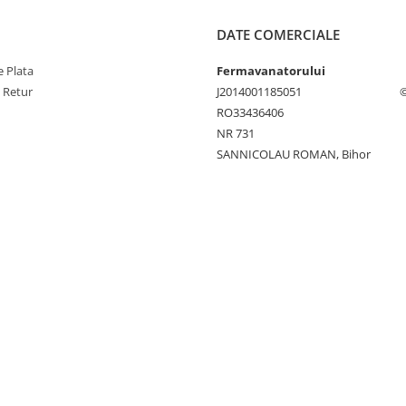
DATE COMERCIALE
 Plata
Fermavanatorului
e Retur
J2014001185051
©
RO33436406
NR 731
SANNICOLAU ROMAN, Bihor