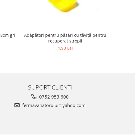
 8cm gri
Adăpători pentru păsări cu tăviță pentru
Ou de p
recuperat stropii
4,90 Lei
SUPORT CLIENTI
0752 953 600
fermavanatorului@yahoo.com