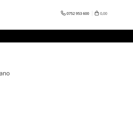
0752 953 600
0,00
Sano