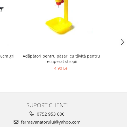
 8cm gri
Adăpători pentru păsări cu tăviță pentru
Ou de p
recuperat stropii
4,90 Lei
SUPORT CLIENTI
0752 953 600
fermavanatorului@yahoo.com