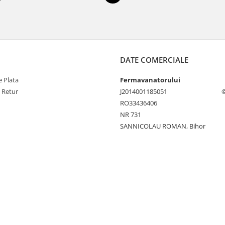
DATE COMERCIALE
 Plata
Fermavanatorului
e Retur
J2014001185051
©
RO33436406
NR 731
SANNICOLAU ROMAN, Bihor