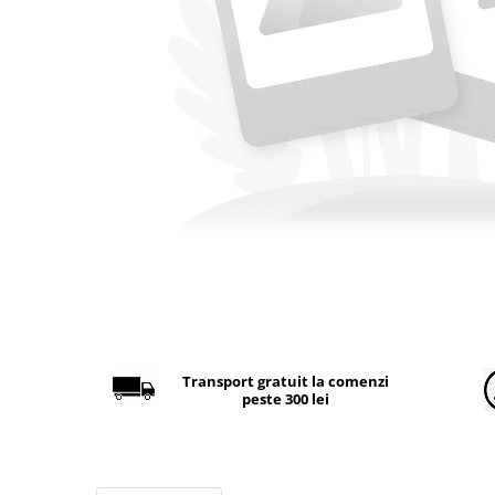
Găini şi alte păsări
Accesorii
Adăpători
Cuști și țarcuri
Hrana (furaje)
Hrănitoare
Incubatoare
Suplimente si produse de uz
veterinar
Porci
Adapatori
Accesorii
Transport gratuit la comenzi
peste 300 lei
Hrana (furaje)
Suplimente si produse de uz
veterinar