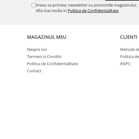
Cuști transport animale mici
Vreau sa primesc newsletter cu promotiile magazinului.
Afla mai multe in
Politica de Confidentialitate
Gard electric
Accesorii gard electric
Aparate gard electric
MAGAZINUL MEU
CLIENTI
Fir gard electric
Despre noi
Metode de
Animale de companie
Termeni si Conditii
Politica d
Caini
Politica de Confidentialitate
ANPC
Accesorii
Contact
Hrana
Suplimente si produse de uz
veterinar
Papagali
Pesti
Pisici
Accesorii
Hrana