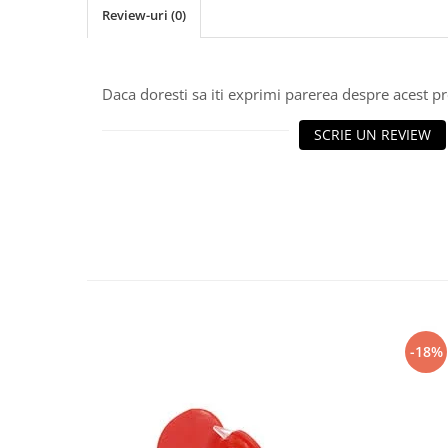
Vaci și cai
Review-uri
(0)
Cai
Vaci
Daca doresti sa iti exprimi parerea despre acest 
Accesorii
Hrana (furaje)
SCRIE UN REVIEW
Suplimente si produse de uz
veterinar
Oi şi capre
Accesorii
Alăptare
Hrana (furaje)
Suplimente si accesorii veterinare
Porumbei
-18%
Accesorii
Adapatori
Cuști de transport