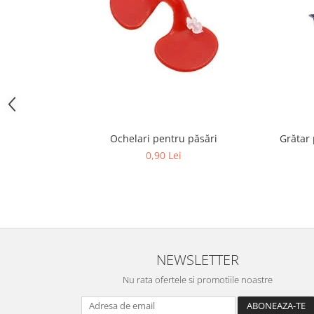
Hrană (furaje)
Hrănitori
Suplimente și grituri
Accesorii pentru făcut cuşti
Curatare copite
Accesorii veterinare
Capcane
Ochelari pentru păsări
Grătar 
Aditivi furajeri
0,90 Lei
Promotor
Adjuvanți Promedivet
Calciu furajer și stimulatoare ouat
Sprayuri cicatrizante
Cărţi zootehnice
NEWSLETTER
Raticide
Nu rata ofertele si promotiile noastre
Insecticide
Dezinfectanti