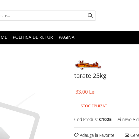
OME
POLITICA DE RETUR
PAGINA
tarate 25kg
33,00 Lei
STOC EPUIZAT
Cod Produs:
C1025
Ai nevoie d
Adauga la Favorite
Cere 