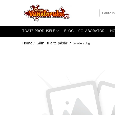
Toate Produsele
Iepuri
TOATE PRODUSELE
BLOG
COLABORATORI
H
Hranitori
Adapatori
Home /
Găini şi alte păsări /
tarate 25kg
Accesorii
Hrana (furaje)
Prepeliţe
Hranitori
Adapatori
Custi
Incubatoare
Accesorii
Hrana (furaje)