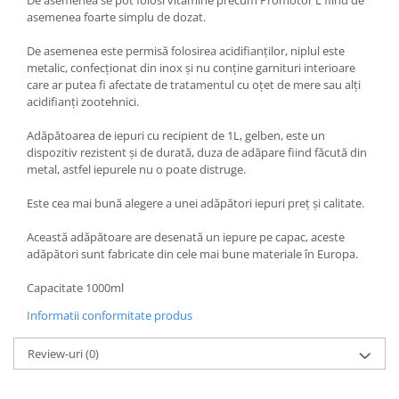
Cuști transport animale mici
asemenea foarte simplu de dozat.
Gard electric
De asemenea este permisă folosirea acidifianților, niplul este
Accesorii gard electric
metalic, confecționat din inox și nu conține garnituri interioare
care ar putea fi afectate de tratamentul cu oțet de mere sau alți
Aparate gard electric
acidifianți zootehnici.
Fir gard electric
Adăpătoarea de iepuri cu recipient de 1L, gelben, este un
Animale de companie
dispozitiv rezistent şi de durată, duza de adăpare fiind făcută din
Caini
metal, astfel iepurele nu o poate distruge.
Accesorii
Este cea mai bună alegere a unei adăpători iepuri preț și calitate.
Hrana
Această adăpătoare are desenată un iepure pe capac, aceste
Suplimente si produse de uz
adăpători sunt fabricate din cele mai bune materiale în Europa.
veterinar
Papagali
Capacitate 1000ml
Pesti
Informatii conformitate produs
Pisici
Review-uri
(0)
Accesorii
Hrana