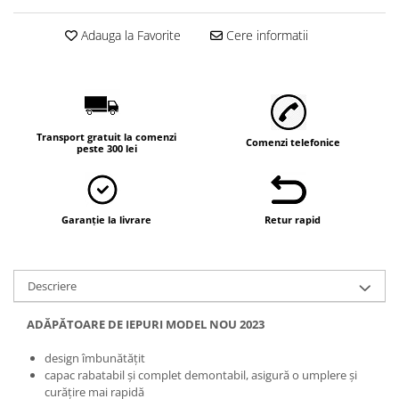
Vaci și cai
Cai
Adauga la Favorite
Cere informatii
Vaci
Accesorii
Hrana (furaje)
Suplimente si produse de uz
Transport gratuit la comenzi
Comenzi telefonice
veterinar
peste 300 lei
Oi şi capre
Accesorii
Garanție la livrare
Retur rapid
Alăptare
Hrana (furaje)
Suplimente si accesorii veterinare
Descriere
Porumbei
ADĂPĂTOARE DE IEPURI MODEL NOU 2023
Accesorii
Adapatori
design îmbunătățit
capac rabatabil și complet demontabil, asigură o umplere și
Cuști de transport
curățire mai rapidă