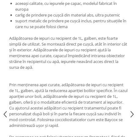
aceeași calitate, cu iepurele pe capac, modelul fabricat în
Hrană (furaje)
europa
Hrănitori
carlig de prindere pe cușcă din material abs, ultra puternic
suport metalic de prindere pe cușcă inclus, pentru situațiile în
Suplimente și grituri
care nu se poate folosi clema
Accesorii pentru făcut cuşti
Adăpătoarea de iepuri cu recipient de 1L, galben, este foarte
Curatare copite
simplă de utilizat. Se montează direct pe cuşcă, atât în interior cât
Accesorii veterinare
şi în exterior. Adăpătoarele de iepuri cu recipient ajută la
menţinerea apei curate, capacul împiedicând intrarea obiectelor
Capcane
străine în recipientul cu apă, iepurele neavând acces direct la
Aditivi furajeri
sursa de apă.
Promotor
Adjuvanți Promedivet
Prin menţinerea apei curate, adăpătoarea de iepuri cu recipient
de 1L, galben, ajută la reducerea apariţiei bolilor specifice. În cazul
Calciu furajer și stimulatoare ouat
apariţiei unor boli, adăpătoarele de iepuri cu recipient de 1L,
Sprayuri cicatrizante
galben, oferă şi o modalitate eficientă de tratament al iepurilor.
Cu ajutorul acestei adăpători cu recipient tratamentul poate fi
Cărţi zootehnice
personalizat după boli şi în parte la fiecare cuşcă sau individ în
Raticide
mod controlat. Folosirea coccidiostaticelor cum este Baycox se
administrează ușor și rapid.
Insecticide
Dezinfectanti
De asemenea se pot folosi vitamine precum Promotor L fiind de