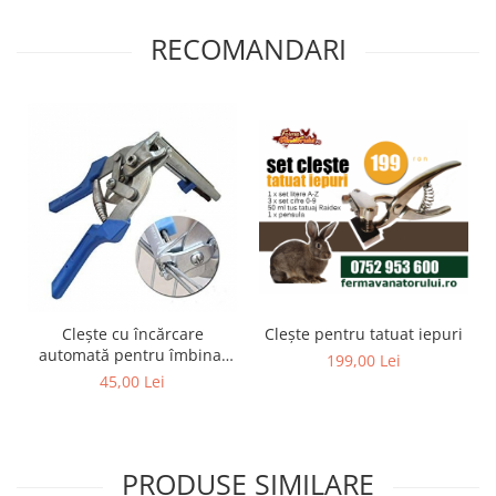
Suplimente si produse de uz
veterinar
RECOMANDARI
Rozatoare
Accesorii
Hrana
Fitofarmacie
Erbicide
Fungicide
Ingrasamant
Pesticide
Seminte
Clește cu încărcare
Cleşte pentru tatuat iepuri
Flori
automată pentru îmbinat
199,00 Lei
cuști
45,00 Lei
Fructe
Legume
Plante Aromatice
PRODUSE SIMILARE
Plante furajere