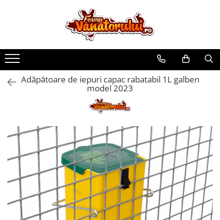
Toate Produsele
Iepuri
Hranitori
Adăpătoare de iepuri capac rabatabil 1L galben
Adapatori
model 2023
Accesorii
Hrana (furaje)
Prepeliţe
Hranitori
Adapatori
Custi
Incubatoare
Accesorii
Hrana (furaje)