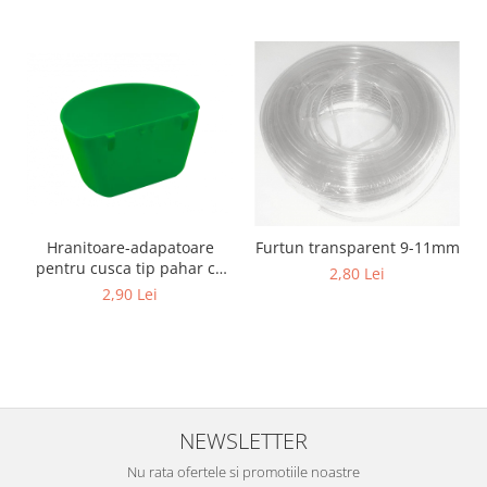
Unelte si accesorii de gradina
Unelte
Alveole si ghivece
Accesorii irigatie
Accesorii solarii
Substrat
Hranitoare-adapatoare
Furtun transparent 9-11mm
pentru cusca tip pahar cu
2,80 Lei
suport
2,90 Lei
NEWSLETTER
Nu rata ofertele si promotiile noastre