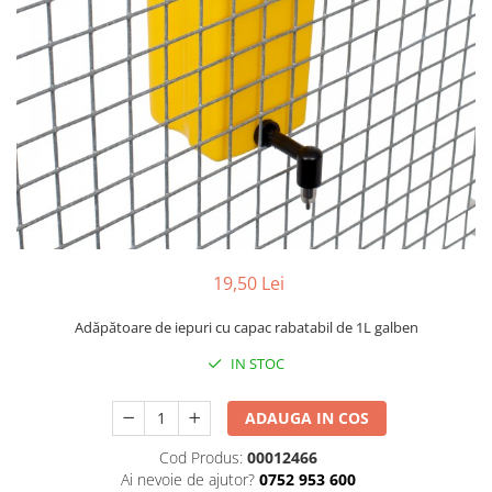
Găini şi alte păsări
Accesorii
Adăpători
Cuști și țarcuri
Hrana (furaje)
Hrănitoare
Incubatoare
Suplimente si produse de uz
veterinar
19,50 Lei
Porci
Adăpătoare de iepuri cu capac rabatabil de 1L galben
Adapatori
IN STOC
Accesorii
Hrana (furaje)
ADAUGA IN COS
Suplimente si produse de uz
Cod Produs:
00012466
veterinar
Ai nevoie de ajutor?
0752 953 600