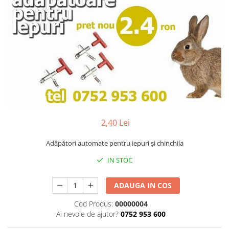
Găini şi alte păsări
Accesorii
Adăpători
Cuști și țarcuri
Hrana (furaje)
Hrănitoare
Incubatoare
Suplimente si produse de uz
2,40 Lei
veterinar
Adăpători automate pentru iepuri și chinchila
Porci
Adapatori
IN STOC
Accesorii
ADAUGA IN COS
Hrana (furaje)
Cod Produs:
00000004
Suplimente si produse de uz
Ai nevoie de ajutor?
0752 953 600
veterinar