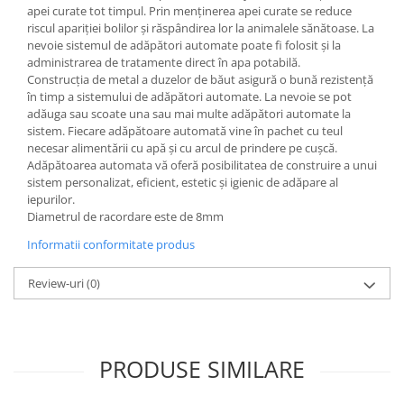
apei curate tot timpul. Prin menţinerea apei curate se reduce
Hrană (furaje)
riscul apariţiei bolilor şi răspândirea lor la animalele sănătoase. La
Hrănitori
nevoie sistemul de adăpători automate poate fi folosit şi la
administrarea de tratamente direct în apa potabilă.
Suplimente și grituri
Construcţia de metal a duzelor de băut asigură o bună rezistenţă
Accesorii pentru făcut cuşti
în timp a sistemului de adăpători automate. La nevoie se pot
adăuga sau scoate una sau mai multe adăpători automate la
Curatare copite
sistem. Fiecare adăpătoare automată vine în pachet cu teul
Accesorii veterinare
necesar alimentării cu apă şi cu arcul de prindere pe cuşcă.
Adăpătoarea automata vă oferă posibilitatea de construire a unui
Capcane
sistem personalizat, eficient, estetic şi igienic de adăpare al
Aditivi furajeri
iepurilor.
Promotor
Diametrul de racordare este de 8mm
Adjuvanți Promedivet
Informatii conformitate produs
Calciu furajer și stimulatoare ouat
Review-uri
(0)
Sprayuri cicatrizante
Cărţi zootehnice
Raticide
PRODUSE SIMILARE
Insecticide
Dezinfectanti