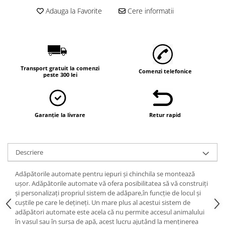
Vaci și cai
Adauga la Favorite
Cere informatii
Cai
Vaci
Accesorii
Hrana (furaje)
Transport gratuit la comenzi
Comenzi telefonice
Suplimente si produse de uz
peste 300 lei
veterinar
Oi şi capre
Accesorii
Garanție la livrare
Retur rapid
Alăptare
Hrana (furaje)
Descriere
Suplimente si accesorii veterinare
Porumbei
Adăpătorile automate pentru iepuri și chinchila se montează
uşor. Adăpătorile automate vă ofera posibilitatea să vă construiţi
Accesorii
şi personalizaţi propriul sistem de adăpare,în funcţie de locul şi
Adapatori
cuştile pe care le deţineţi. Un mare plus al acestui sistem de
adăpători automate este acela că nu permite accesul animalului
Cuști de transport
în vasul sau în sursa de apă, acest lucru ajutând la menţinerea