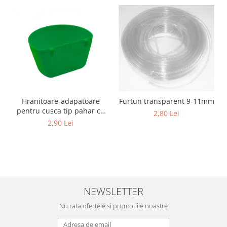
Cuști transport animale mici
Gard electric
Accesorii gard electric
Aparate gard electric
Fir gard electric
Animale de companie
Caini
Hranitoare-adapatoare
Furtun transparent 9-11mm
pentru cusca tip pahar cu
Accesorii
2,80 Lei
suport
2,90 Lei
Hrana
Suplimente si produse de uz
veterinar
Papagali
Pesti
NEWSLETTER
Pisici
Nu rata ofertele si promotiile noastre
Accesorii
Hrana