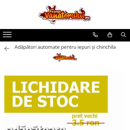
Toate Produsele
Iepuri
Hranitori
Adăpători automate pentru iepuri și chinchila
Adapatori
Accesorii
Hrana (furaje)
Prepeliţe
Hranitori
Adapatori
Custi
Incubatoare
Accesorii
Hrana (furaje)