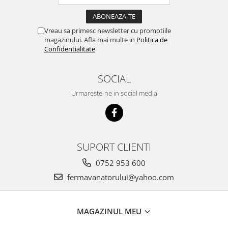
Suplimente si produse de uz
veterinar
Rozatoare
Vreau sa primesc newsletter cu promotiile
magazinului. Afla mai multe in
Politica de
Accesorii
Confidentialitate
Hrana
Fitofarmacie
SOCIAL
Erbicide
Urmareste-ne in social media
Fungicide
Ingrasamant
Pesticide
SUPORT CLIENTI
Seminte
Flori
0752 953 600
fermavanatorului@yahoo.com
Fructe
Legume
Plante Aromatice
MAGAZINUL MEU
Plante furajere