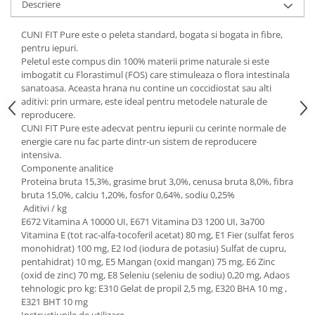
Descriere
Hrană (furaje)
Hrănitori
CUNI FIT Pure este o peleta standard, bogata si bogata in fibre,
pentru iepuri.
Suplimente și grituri
Peletul este compus din 100% materii prime naturale si este
Accesorii pentru făcut cuşti
imbogatit cu Florastimul (FOS) care stimuleaza o flora intestinala
sanatoasa. Aceasta hrana nu contine un coccidiostat sau alti
Curatare copite
aditivi: prin urmare, este ideal pentru metodele naturale de
Accesorii veterinare
reproducere.
CUNI FIT Pure este adecvat pentru iepurii cu cerinte normale de
Capcane
energie care nu fac parte dintr-un sistem de reproducere
Aditivi furajeri
intensiva.
Promotor
Componente analitice
Proteina bruta 15,3%, grasime brut 3,0%, cenusa bruta 8,0%, fibra
Adjuvanți Promedivet
bruta 15,0%, calciu 1,20%, fosfor 0,64%, sodiu 0,25%
Aditivi / kg
Calciu furajer și stimulatoare ouat
E672 Vitamina A 10000 UI, E671 Vitamina D3 1200 UI, 3a700
Sprayuri cicatrizante
Vitamina E (tot rac-alfa-tocoferil acetat) 80 mg, E1 Fier (sulfat feros
monohidrat) 100 mg, E2 Iod (iodura de potasiu) Sulfat de cupru,
Cărţi zootehnice
pentahidrat) 10 mg, E5 Mangan (oxid mangan) 75 mg, E6 Zinc
Raticide
(oxid de zinc) 70 mg, E8 Seleniu (seleniu de sodiu) 0,20 mg, Adaos
tehnologic pro kg: E310 Gelat de propil 2,5 mg, E320 BHA 10 mg ,
Insecticide
E321 BHT 10 mg
Dezinfectanti