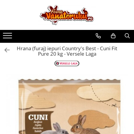
Toate Produsele
Iepuri
Hranitori
Hrana (furaj) iepuri Country's Best - Cuni Fit
Adapatori
Pure 20 kg - Versele Laga
Accesorii
Hrana (furaje)
Prepeliţe
Hranitori
Adapatori
Custi
Incubatoare
Accesorii
Hrana (furaje)