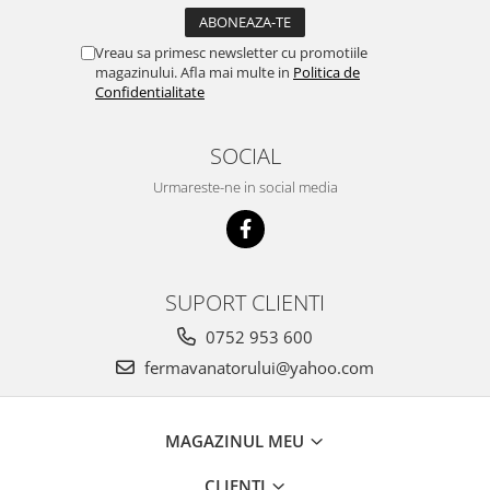
Unelte si accesorii de gradina
Vreau sa primesc newsletter cu promotiile
Unelte
magazinului. Afla mai multe in
Politica de
Alveole si ghivece
Confidentialitate
Accesorii irigatie
SOCIAL
Accesorii solarii
Urmareste-ne in social media
Substrat
SUPORT CLIENTI
0752 953 600
fermavanatorului@yahoo.com
MAGAZINUL MEU
CLIENTI