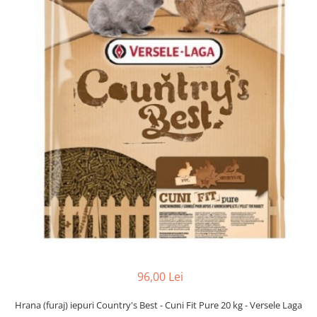
Găini şi alte păsări
Accesorii
Adăpători
Cuști și țarcuri
Hrana (furaje)
Hrănitoare
Incubatoare
Suplimente si produse de uz
veterinar
Porci
Adapatori
Accesorii
Hrana (furaje)
96,00 Lei
Suplimente si produse de uz
veterinar
Hrana (furaj) iepuri Country's Best - Cuni Fit Pure 20 kg - Versele Laga