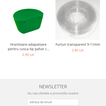
Suplimente si produse de uz
veterinar
Rozatoare
Accesorii
Hrana
Fitofarmacie
Erbicide
Hranitoare-adapatoare
Furtun transparent 9-11mm
Fungicide
pentru cusca tip pahar cu
2,80 Lei
suport
Ingrasamant
2,90 Lei
Pesticide
Seminte
Flori
Fructe
NEWSLETTER
Legume
Nu rata ofertele si promotiile noastre
Plante Aromatice
Plante furajere