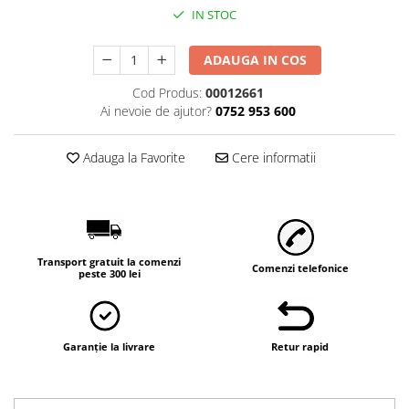
Vaci și cai
IN STOC
Cai
Vaci
ADAUGA IN COS
Accesorii
Cod Produs:
00012661
Hrana (furaje)
Ai nevoie de ajutor?
0752 953 600
Suplimente si produse de uz
veterinar
Adauga la Favorite
Cere informatii
Oi şi capre
Accesorii
Alăptare
Hrana (furaje)
Transport gratuit la comenzi
Comenzi telefonice
peste 300 lei
Suplimente si accesorii veterinare
Porumbei
Accesorii
Garanție la livrare
Retur rapid
Adapatori
Cuști de transport