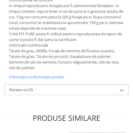
Instructiunile de utilizare
Cuști transport animale mici
In timpul reproducerii, furajele pot fi administrate femelelor. In
timpul cresterii, iepurii tineri si cei de pana la o greutate adulta de
Gard electric
cca. 5 kg vor consuma pana la 200 g furaje pe zi. Dupa consumul
Accesorii gard electric
total, consumul se stabilizeaza la aproximativ 150 g pe zi. Admisia
totala depinde de marimea rasei.
Aparate gard electric
CUNI FIT PURE poate fi utilizat pentru reproducerea de iepuri de
Fir gard electric
carne si poate fi dat pana la sacrificare.
Informatii nutritionale
Animale de companie
Tarate de grau, Alfalfa, Furaje de seminte de floarea-soarelui,
Caini
Tarate de grau, Tarate de porumb, Expelatoare de palmier,
Seminte de ulei de seminte, Furacto-oligozaharide, Ulei de soia,
Accesorii
ulei de palmier.
Hrana
Informatii conformitate produs
Suplimente si produse de uz
veterinar
Review-uri
(0)
Papagali
Pesti
Pisici
PRODUSE SIMILARE
Accesorii
Hrana