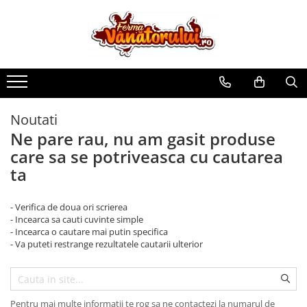
Toate Produsele
Iepuri
Hranitori
Adapatori
Noutati
Accesorii
Ne pare rau, nu am gasit produse
care sa se potriveasca cu cautarea
Hrana (furaje)
ta
Prepeliţe
Hranitori
- Verifica de doua ori scrierea
Adapatori
- Incearca sa cauti cuvinte simple
- Incearca o cautare mai putin specifica
Custi
- Va puteti restrange rezultatele cautarii ulterior
Incubatoare
Accesorii
Hrana (furaje)
Pentru mai multe informatii te rog sa ne contactezi la numarul de