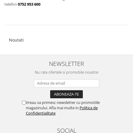
telefon
0752 953 600
Găini şi alte păsări
Accesorii
Adăpători
Cuști și țarcuri
Noutati
Hrana (furaje)
Hrănitoare
Incubatoare
NEWSLETTER
Suplimente si produse de uz
Nu rata ofertele si promotiile noastre
veterinar
Porci
Adapatori
Accesorii
Vreau sa primesc newsletter cu promotiile
magazinului. Afla mai multe in
Politica de
Hrana (furaje)
Confidentialitate
Suplimente si produse de uz
veterinar
SOCIAL