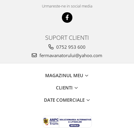
Vaci și cai
Urmareste-ne in social media
Cai
Vaci
Accesorii
Hrana (furaje)
SUPORT CLIENTI
Suplimente si produse de uz
0752 953 600
veterinar
fermavanatorului@yahoo.com
Oi şi capre
Accesorii
Alăptare
MAGAZINUL MEU
Hrana (furaje)
CLIENTI
Suplimente si accesorii veterinare
DATE COMERCIALE
Porumbei
Accesorii
Adapatori
Cuști de transport