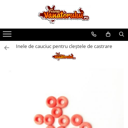
Toate Produsele
Iepuri
Hranitori
Inele de cauciuc pentru cleştele de castrare
Adapatori
Accesorii
Hrana (furaje)
Prepeliţe
Hranitori
Adapatori
Custi
Incubatoare
Accesorii
Hrana (furaje)