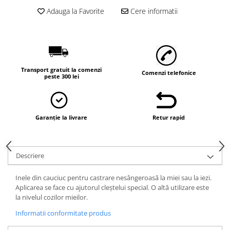
Vaci și cai
Adauga la Favorite
Cere informatii
Cai
Vaci
Accesorii
Hrana (furaje)
Transport gratuit la comenzi
Comenzi telefonice
Suplimente si produse de uz
peste 300 lei
veterinar
Oi şi capre
Accesorii
Garanție la livrare
Retur rapid
Alăptare
Hrana (furaje)
Descriere
Suplimente si accesorii veterinare
Porumbei
Inele din cauciuc pentru castrare nesângeroasă la miei sau la iezi.
Aplicarea se face cu ajutorul cleştelui special. O altă utilizare este
Accesorii
la nivelul cozilor mieilor.
Adapatori
Informatii conformitate produs
Cuști de transport