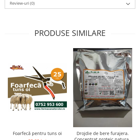
Review-uri
(0)
Hrană (furaje)
Hrănitori
Suplimente și grituri
PRODUSE SIMILARE
Accesorii pentru făcut cuşti
Curatare copite
Accesorii veterinare
Capcane
Aditivi furajeri
Promotor
Adjuvanți Promedivet
Calciu furajer și stimulatoare ouat
Sprayuri cicatrizante
Cărţi zootehnice
Raticide
Insecticide
Foarfecă pentru tuns oi
Drojdie de bere furajera.
Dezinfectanti
Concentrat proteic natural,