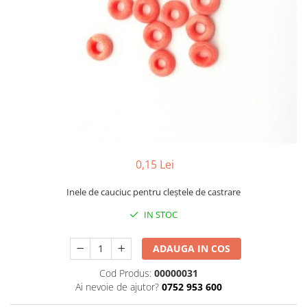
Găini şi alte păsări
Accesorii
Adăpători
Cuști și țarcuri
Hrana (furaje)
Hrănitoare
Incubatoare
Suplimente si produse de uz
0,15 Lei
veterinar
Inele de cauciuc pentru cleştele de castrare
Porci
Adapatori
IN STOC
Accesorii
ADAUGA IN COS
Hrana (furaje)
Cod Produs:
00000031
Suplimente si produse de uz
Ai nevoie de ajutor?
0752 953 600
veterinar