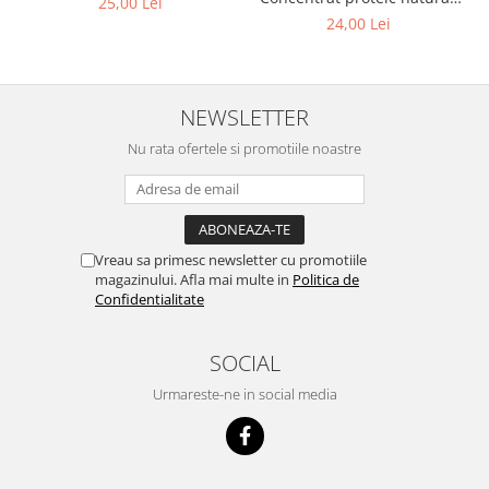
25,00 Lei
1kg
Cuști transport animale mici
24,00 Lei
Gard electric
Accesorii gard electric
Aparate gard electric
NEWSLETTER
Fir gard electric
Nu rata ofertele si promotiile noastre
Animale de companie
Caini
Accesorii
Vreau sa primesc newsletter cu promotiile
Hrana
magazinului. Afla mai multe in
Politica de
Suplimente si produse de uz
Confidentialitate
veterinar
Papagali
SOCIAL
Pesti
Urmareste-ne in social media
Pisici
Accesorii
Hrana