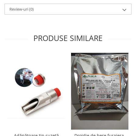
Review-uri
(0)
PRODUSE SIMILARE
Adăpătoare tip suzetă
Drojdie de bere furajera.