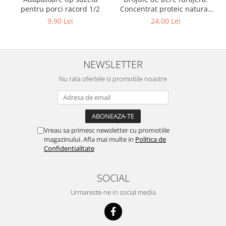
pentru porci racord 1/2
Concentrat proteic natural,
1kg
9,90 Lei
24,00 Lei
NEWSLETTER
Nu rata ofertele si promotiile noastre
Vreau sa primesc newsletter cu promotiile
magazinului. Afla mai multe in
Politica de
Confidentialitate
SOCIAL
Urmareste-ne in social media