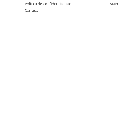
Politica de Confidentialitate
ANPC
Unelte si accesorii de gradina
Contact
Unelte
Alveole si ghivece
Accesorii irigatie
Accesorii solarii
Substrat