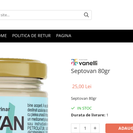
OME
POLITICA DE RETUR
PAGINA
Septovan 80gr
25,00 Lei
Septovan 80gr
IN STOC
Durata de livrare:
1
ADAUG