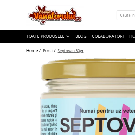
Toate Produsele
Iepuri
TOATE PRODUSELE
BLOG
COLABORATORI
H
Hranitori
Adapatori
Home /
Porci /
Septovan 80gr
Accesorii
Hrana (furaje)
Prepeliţe
Hranitori
Adapatori
Custi
Incubatoare
Accesorii
Hrana (furaje)