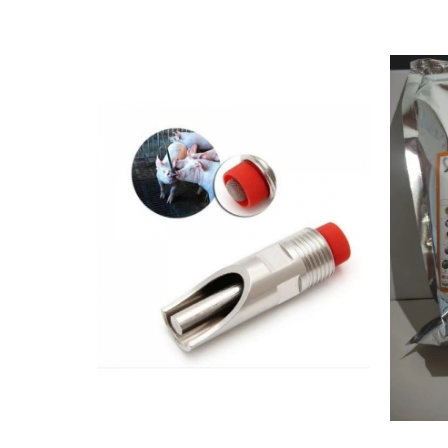
Cuști transport animale mici
Gard electric
Accesorii gard electric
Aparate gard electric
Fir gard electric
Animale de companie
Caini
Accesorii
Hrana
Suplimente si produse de uz
veterinar
Papagali
Pesti
Pisici
Accesorii
Hrana