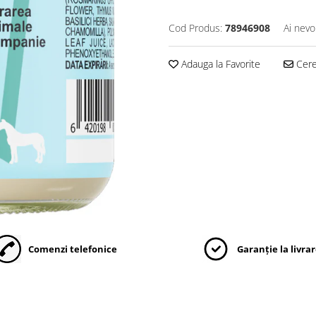
Cod Produs:
78946908
Ai nevo
Adauga la Favorite
Cere 
Comenzi telefonice
Garanție la livra