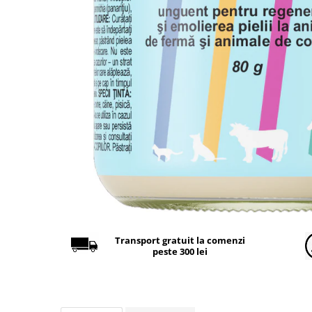
Găini şi alte păsări
Accesorii
Adăpători
Cuști și țarcuri
Hrana (furaje)
Hrănitoare
Incubatoare
Suplimente si produse de uz
veterinar
Porci
Adapatori
Accesorii
Transport gratuit la comenzi
peste 300 lei
Hrana (furaje)
Suplimente si produse de uz
veterinar