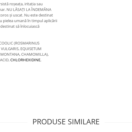
istă roșeața, iritația sau
terinar. NU LĂSAȚI LA ÎNDEMÂNA
coros şi uscat. Nu este destinat
 pielea umană în timpul aplicării
destinat să înlocuiască
LCOOLIC (ROSMARINUS
 VULGARIS, EQUISETUM
A MONTANA, CHAMOMILLA),
 ACID,
CHLORHEXIDINE
,
PRODUSE SIMILARE