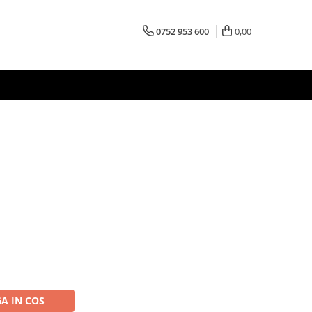
0752 953 600
0,00
A IN COS