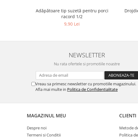
Suplimente si produse de uz
veterinar
Adăpătoare tip suzetă pentru porci
Drojdi
racord 1/2
Rozatoare
9,90 Lei
Accesorii
Hrana
Fitofarmacie
Erbicide
NEWSLETTER
Fungicide
Nu rata ofertele si promotiile noastre
Ingrasamant
Pesticide
Vreau sa primesc newsletter cu promotiile magazinului.
Afla mai multe in
Politica de Confidentialitate
Seminte
Flori
Fructe
MAGAZINUL MEU
CLIENTI
Legume
Plante Aromatice
Despre noi
Metode de
Termeni si Conditii
Politica d
Plante furajere