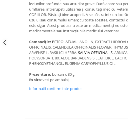
Hrană (furaje)
leziunilor profunde sau arsurilor grave. Dacă apare sau pers
umflarea, întrerupeți utilizarea și consultați medicul ve
Hrănitori
COPIILOR. Păstrați bine acoperit. A se păstra într-un loc ră
uzului sau consumului uman; cu toate acestea, contactul cu
Suplimente și grituri
este sigur. Acest produs nu este un medicament și nu este 
Accesorii pentru făcut cuşti
medicamentele sau instrucțiunile medicului veterinar.
Curatare copite
Compoziţie:
PETROLATUM
, LANOLIN, EXTRACT HIDROA
Accesorii veterinare
OFFICINALIS, CALENDULA OFFICINALIS FLOWER, THYMUS
Capcane
ARVENSE L, BASILICI HERBA,
SALVIA OFFICINALIS
, ARNIC
POLYSORBATE 80, ALOE BARBADENSIS LEAF JUICE, LACTIC
Aditivi furajeri
PHENOXYETHANOL, EUGENIA CARYOPHYLLUS OIL
Promotor
Prezentare:
borcan x 80 g
Adjuvanți Promedivet
Expira
: vezi pe ambalaj.
Calciu furajer și stimulatoare ouat
Informatii conformitate produs
Sprayuri cicatrizante
Cărţi zootehnice
Raticide
Insecticide
Dezinfectanti