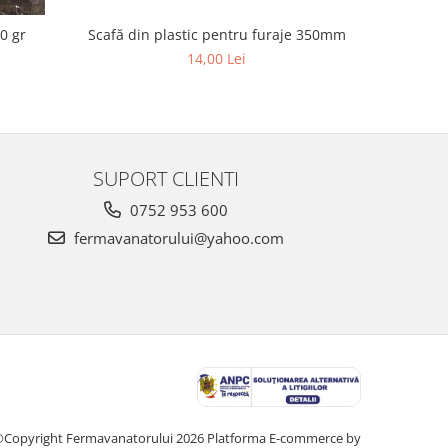
Scafă din plastic pentru furaje 350mm
0 gr
Prota
14,00 Lei
SUPORT CLIENTI
0752 953 600
fermavanatorului@yahoo.com
Copyright Fermavanatorului 2026
Platforma E-commerce by