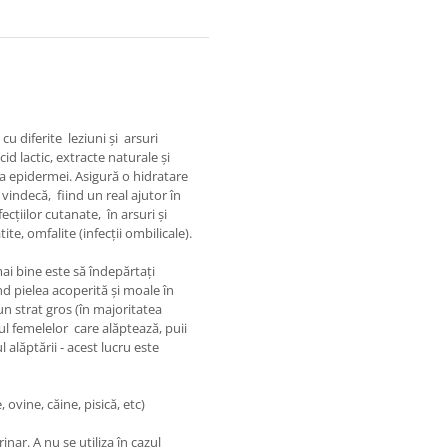
u diferite leziuni şi arsuri
d lactic, extracte naturale şi
 a epidermei. Asigură o hidratare
ndecă, fiind un real ajutor în
cţiilor cutanate, în arsuri şi
e, omfalite (infecţii ombilicale).
ai bine este să îndepărtaţi
nd pielea acoperită și moale în
un strat gros (în majoritatea
azul femelelor care alăptează, puii
 alăptării - acest lucru este
 ovine, căine, pisică, etc)
ar. A nu se utiliza în cazul