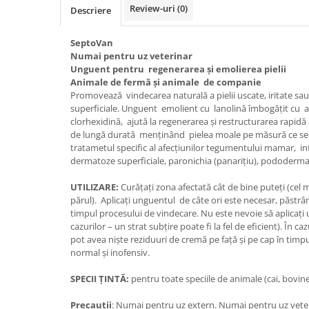
Vaci și cai
Review-uri
(0)
Descriere
Cai
SeptoVan
Vaci
Numai pentru uz veterinar
Accesorii
Unguent pentru regenerarea şi emolierea pielii
Animale de fermă şi animale de companie
Hrana (furaje)
Promovează vindecarea naturală a pielii uscate, iritate sau c
Suplimente si produse de uz
superficiale. Unguent emolient cu lanolină îmbogăţit cu aci
veterinar
clorhexidină, ajută la regenerarea şi restructurarea rapidă
Oi şi capre
de lungă durată menţinând pielea moale pe măsură ce se vi
tratametul specific al afecţiunilor tegumentului mamar, infe
Accesorii
dermatoze superficiale, paronichia (panariţiu), pododermatit
Alăptare
UTILIZARE:
Curățați zona afectată cât de bine puteți (cel m
Hrana (furaje)
părul). Aplicați unguentul de câte ori este necesar, păstrâ
timpul procesului de vindecare. Nu este nevoie să aplicați 
Suplimente si accesorii veterinare
cazurilor – un strat subțire poate fi la fel de eficient). În c
Porumbei
pot avea niște reziduuri de cremă pe față și pe cap în timpul
normal și inofensiv.
Accesorii
Adapatori
SPECII ŢINTĂ:
pentru toate speciile de animale (cai, bovine,
Cuști de transport
Precauţii
: Numai pentru uz extern. Numai pentru uz veterin