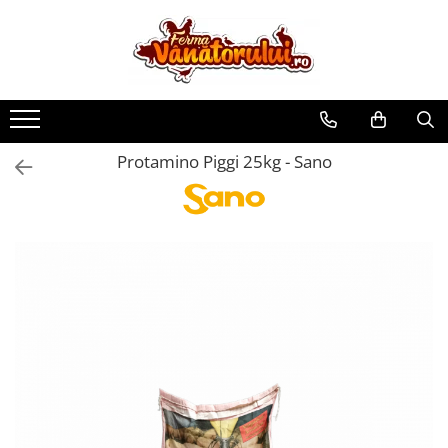
Toate Produsele
Iepuri
Hranitori
Protamino Piggi 25kg - Sano
Adapatori
Accesorii
Hrana (furaje)
Prepeliţe
Hranitori
Adapatori
Custi
Incubatoare
Accesorii
Hrana (furaje)