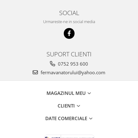
Unelte si accesorii de gradina
SOCIAL
Unelte
Urmareste-ne in social media
Alveole si ghivece
Accesorii irigatie
Accesorii solarii
SUPORT CLIENTI
Substrat
0752 953 600
fermavanatorului@yahoo.com
MAGAZINUL MEU
CLIENTI
DATE COMERCIALE