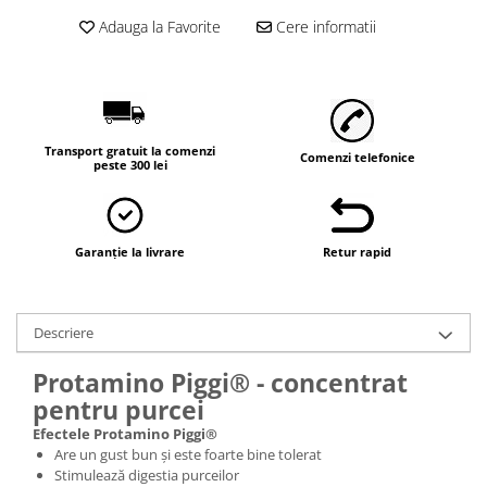
Vaci și cai
Adauga la Favorite
Cere informatii
Cai
Vaci
Accesorii
Hrana (furaje)
Transport gratuit la comenzi
Suplimente si produse de uz
Comenzi telefonice
peste 300 lei
veterinar
Oi şi capre
Accesorii
Garanție la livrare
Retur rapid
Alăptare
Hrana (furaje)
Descriere
Suplimente si accesorii veterinare
Porumbei
Protamino Piggi® - concentrat
Accesorii
pentru purcei
Efectele Protamino Piggi®
Adapatori
Are un gust bun şi este foarte bine tolerat
Cuști de transport
Stimulează digestia purceilor