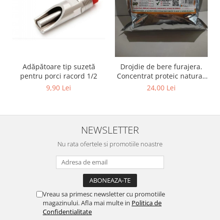
Suplimente si produse de uz
veterinar
Rozatoare
Accesorii
Hrana
Adăpătoare tip suzetă
Drojdie de bere furajera.
Fitofarmacie
pentru porci racord 1/2
Concentrat proteic natural,
Erbicide
1kg
9,90 Lei
24,00 Lei
Fungicide
Ingrasamant
NEWSLETTER
Pesticide
Seminte
Nu rata ofertele si promotiile noastre
Flori
Fructe
Legume
Vreau sa primesc newsletter cu promotiile
Plante Aromatice
magazinului. Afla mai multe in
Politica de
Confidentialitate
Plante furajere