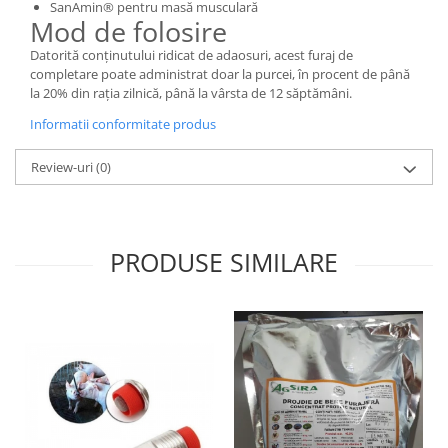
SanAmin® pentru masă musculară
Cuști transport animale mici
Mod de folosire
Gard electric
Datorită conţinutului ridicat de adaosuri, acest furaj de
Accesorii gard electric
completare poate administrat doar la purcei, în procent de până
la 20% din raţia zilnică, până la vârsta de 12 săptămâni.
Aparate gard electric
Informatii conformitate produs
Fir gard electric
Animale de companie
Review-uri
(0)
Caini
Accesorii
Hrana
PRODUSE SIMILARE
Suplimente si produse de uz
veterinar
Papagali
Pesti
Pisici
Accesorii
Hrana