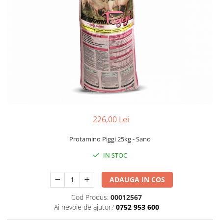
Găini şi alte păsări
Accesorii
Adăpători
Cuști și țarcuri
Hrana (furaje)
Hrănitoare
Incubatoare
Suplimente si produse de uz
226,00 Lei
veterinar
Protamino Piggi 25kg - Sano
Porci
Adapatori
IN STOC
Accesorii
ADAUGA IN COS
Hrana (furaje)
Cod Produs:
00012567
Suplimente si produse de uz
Ai nevoie de ajutor?
0752 953 600
veterinar