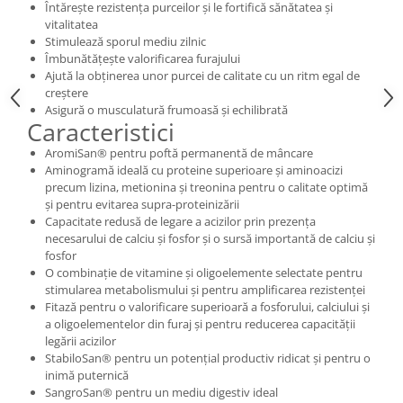
Întăreşte rezistenţa purceilor şi le fortifică sănătatea şi
Hrană (furaje)
vitalitatea
Hrănitori
Stimulează sporul mediu zilnic
Îmbunătăţeşte valorificarea furajului
Suplimente și grituri
Ajută la obţinerea unor purcei de calitate cu un ritm egal de
creştere
Accesorii pentru făcut cuşti
Asigură o musculatură frumoasă şi echilibrată
Curatare copite
Caracteristici
Accesorii veterinare
AromiSan® pentru poftă permanentă de mâncare
Capcane
Aminogramă ideală cu proteine superioare şi aminoacizi
precum lizina, metionina şi treonina pentru o calitate optimă
Aditivi furajeri
şi pentru evitarea supra-proteinizării
Promotor
Capacitate redusă de legare a acizilor prin prezenţa
necesarului de calciu şi fosfor şi o sursă importantă de calciu şi
Adjuvanți Promedivet
fosfor
Calciu furajer și stimulatoare ouat
O combinaţie de vitamine şi oligoelemente selectate pentru
stimularea metabolismului şi pentru amplificarea rezistenţei
Sprayuri cicatrizante
Fitază pentru o valorificare superioară a fosforului, calciului şi
a oligoelementelor din furaj şi pentru reducerea capacităţii
Cărţi zootehnice
legării acizilor
Raticide
StabiloSan® pentru un potenţial productiv ridicat şi pentru o
Insecticide
inimă puternică
SangroSan® pentru un mediu digestiv ideal
Dezinfectanti