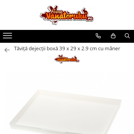
Toate Produsele
Iepuri
Hranitori
Tăviță dejecții boxă 39 x 29 x 2.9 cm cu mâner
Adapatori
Accesorii
Hrana (furaje)
Prepeliţe
Hranitori
Adapatori
Custi
Incubatoare
Accesorii
Hrana (furaje)