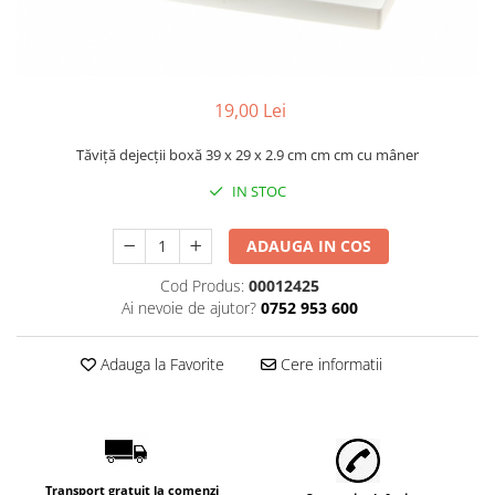
Găini şi alte păsări
Accesorii
Adăpători
19,00 Lei
Cuști și țarcuri
Hrana (furaje)
Tăviță dejecții boxă 39 x 29 x 2.9 cm cm cm cu mâner
Hrănitoare
IN STOC
Incubatoare
ADAUGA IN COS
Suplimente si produse de uz
veterinar
Cod Produs:
00012425
Ai nevoie de ajutor?
0752 953 600
Porci
Adapatori
Adauga la Favorite
Cere informatii
Accesorii
Hrana (furaje)
Suplimente si produse de uz
veterinar
Transport gratuit la comenzi