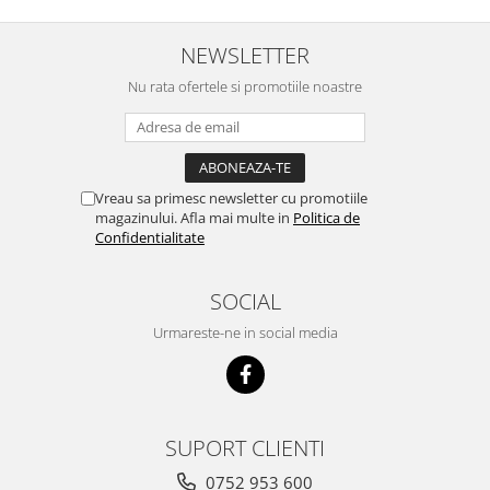
Cuști transport animale mici
Gard electric
NEWSLETTER
Accesorii gard electric
Nu rata ofertele si promotiile noastre
Aparate gard electric
Fir gard electric
Animale de companie
Vreau sa primesc newsletter cu promotiile
Caini
magazinului. Afla mai multe in
Politica de
Confidentialitate
Accesorii
Hrana
SOCIAL
Suplimente si produse de uz
veterinar
Urmareste-ne in social media
Papagali
Pesti
Pisici
SUPORT CLIENTI
Accesorii
Hrana
0752 953 600