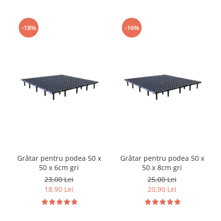
Hrană (furaje)
Hrănitori
-18%
-16%
Suplimente și grituri
Accesorii pentru făcut cuşti
Curatare copite
Accesorii veterinare
Capcane
Aditivi furajeri
Promotor
Adjuvanți Promedivet
Calciu furajer și stimulatoare ouat
Grătar pentru podea 50 x
Grătar pentru podea 50 x
Sprayuri cicatrizante
50 x 6cm gri
50 x 8cm gri
Cărţi zootehnice
23,00 Lei
25,00 Lei
18,90 Lei
20,90 Lei
Raticide
Insecticide
Dezinfectanti