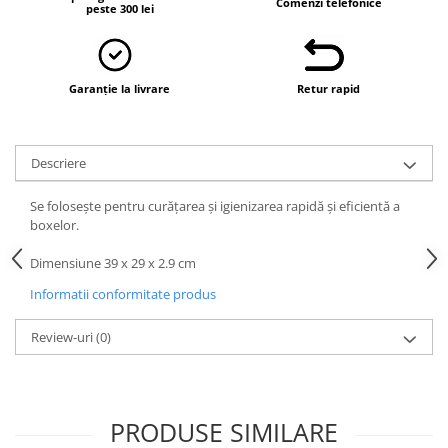
Comenzi telefonice
Vaci și cai
peste 300 lei
Cai
Vaci
Garanție la livrare
Retur rapid
Accesorii
Hrana (furaje)
Suplimente si produse de uz
Descriere
veterinar
Oi şi capre
Se folosește pentru curățarea și igienizarea rapidă și eficientă a
Accesorii
boxelor.
Alăptare
Dimensiune 39 x 29 x 2.9 cm
Hrana (furaje)
Informatii conformitate produs
Suplimente si accesorii veterinare
Review-uri
(0)
Porumbei
Accesorii
Adapatori
PRODUSE SIMILARE
Cuști de transport