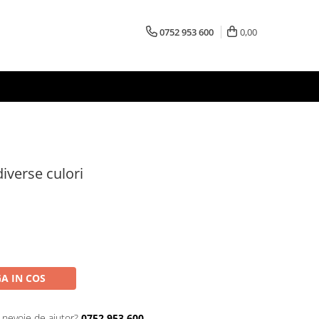
0752 953 600
0,00
iverse culori
A IN COS
i nevoie de ajutor?
0752 953 600