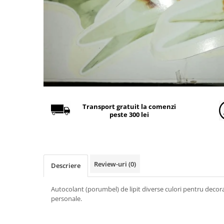
Găini şi alte păsări
Accesorii
Adăpători
Cuști și țarcuri
Hrana (furaje)
Hrănitoare
Incubatoare
Transport gratuit la comenzi
peste 300 lei
Suplimente si produse de uz
veterinar
Porci
Adapatori
Review-uri
(0)
Descriere
Accesorii
Hrana (furaje)
Autocolant (porumbel) de lipit diverse culori pentru decorar
personale.
Suplimente si produse de uz
veterinar