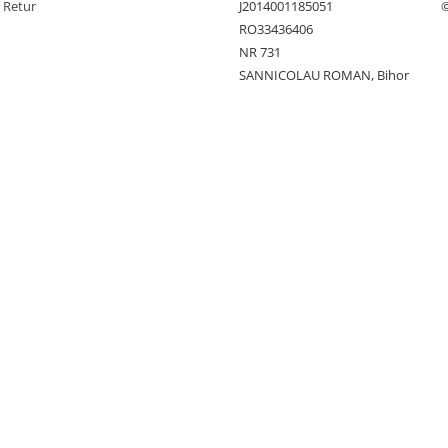
e Retur
J2014001185051
©
RO33436406
NR 731
SANNICOLAU ROMAN, Bihor