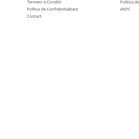
Termeni si Conditii
Politica d
Cuști transport animale mici
Politica de Confidentialitate
ANPC
Gard electric
Contact
Accesorii gard electric
Aparate gard electric
Fir gard electric
Animale de companie
Caini
Accesorii
Hrana
Suplimente si produse de uz
veterinar
Papagali
Pesti
Pisici
Accesorii
Hrana