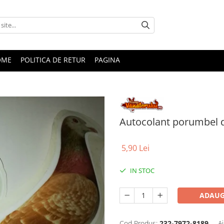
OME
POLITICA DE RETUR
PAGINA
Autocolant porumbel d
5,90 Lei
IN STOC
ADAUG
Cod Produs:
232-7972-8189
A