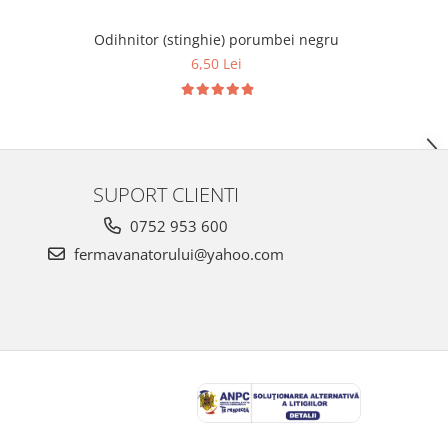
Odihnitor (stinghie) porumbei negru
Odihn
6,50 Lei
SUPORT CLIENTI
0752 953 600
fermavanatorului@yahoo.com