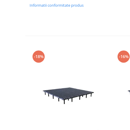
Vaci și cai
Informatii conformitate produs
Cai
Vaci
Accesorii
Hrana (furaje)
Suplimente si produse de uz
veterinar
Oi şi capre
-18%
-16%
Accesorii
Alăptare
Hrana (furaje)
Suplimente si accesorii veterinare
Porumbei
Accesorii
Adapatori
Cuști de transport