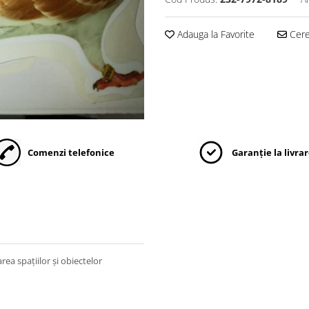
Adauga la Favorite
Cere 
Comenzi telefonice
Garanție la livra
ea spațiilor și obiectelor