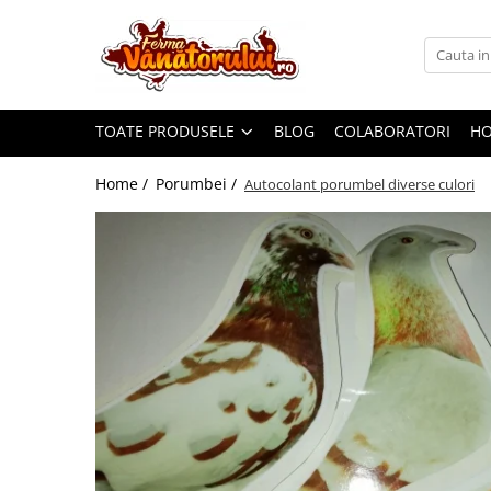
Toate Produsele
Iepuri
TOATE PRODUSELE
BLOG
COLABORATORI
H
Hranitori
Adapatori
Home /
Porumbei /
Autocolant porumbel diverse culori
Accesorii
Hrana (furaje)
Prepeliţe
Hranitori
Adapatori
Custi
Incubatoare
Accesorii
Hrana (furaje)