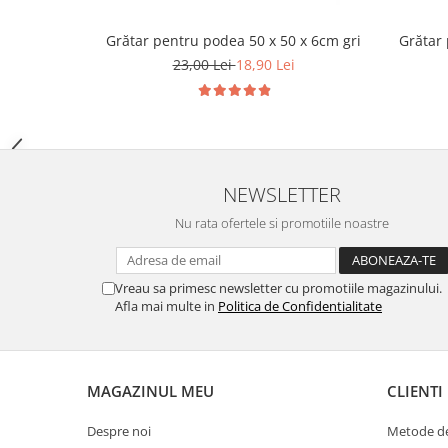
Hrană (furaje)
Grătar pentru podea 50 x 50 x 6cm gri
Grătar 
Hrănitori
23,00 Lei
18,90 Lei
Suplimente și grituri
Accesorii pentru făcut cuşti
Curatare copite
Accesorii veterinare
Capcane
NEWSLETTER
Aditivi furajeri
Nu rata ofertele si promotiile noastre
Promotor
Adjuvanți Promedivet
Vreau sa primesc newsletter cu promotiile magazinului.
Calciu furajer și stimulatoare ouat
Afla mai multe in
Politica de Confidentialitate
Sprayuri cicatrizante
Cărţi zootehnice
Raticide
MAGAZINUL MEU
CLIENTI
Insecticide
Despre noi
Metode de
Dezinfectanti