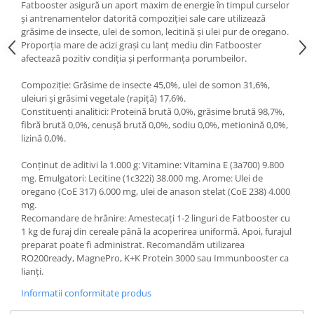
Fatbooster asigură un aport maxim de energie în timpul curselor
și antrenamentelor datorită compoziției sale care utilizează
grăsime de insecte, ulei de somon, lecitină și ulei pur de oregano.
Proporția mare de acizi grași cu lanț mediu din Fatbooster
afectează pozitiv condiția și performanța porumbeilor.
Compoziție: Grăsime de insecte 45,0%, ulei de somon 31,6%,
uleiuri și grăsimi vegetale (rapiță) 17,6%.
Constituenți analitici: Proteină brută 0,0%, grăsime brută 98,7%,
fibră brută 0,0%, cenușă brută 0,0%, sodiu 0,0%, metionină 0,0%,
lizină 0,0%.
Conținut de aditivi la 1.000 g: Vitamine: Vitamina E (3a700) 9.800
mg. Emulgatori: Lecitine (1c322i) 38.000 mg. Arome: Ulei de
oregano (CoE 317) 6.000 mg, ulei de anason stelat (CoE 238) 4.000
mg.
Recomandare de hrănire: Amestecați 1-2 linguri de Fatbooster cu
1 kg de furaj din cereale până la acoperirea uniformă. Apoi, furajul
preparat poate fi administrat. Recomandăm utilizarea
RO200ready, MagnePro, K+K Protein 3000 sau Immunbooster ca
lianți.
Informatii conformitate produs