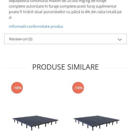
depășească conținutul maxim de 20.000 mg/kg de furaje
Cuști transport animale mici
complete autorizate în furaje complete.acest furaj suplimentar
poate fi hrănit doar porumbeilor cu până la 4% din rația totală pe
Gard electric
zi.
Accesorii gard electric
Informatii conformitate produs
Aparate gard electric
Fir gard electric
Review-uri
(0)
Animale de companie
Caini
Accesorii
PRODUSE SIMILARE
Hrana
Suplimente si produse de uz
veterinar
-18%
-16%
Papagali
Pesti
Pisici
Accesorii
Hrana