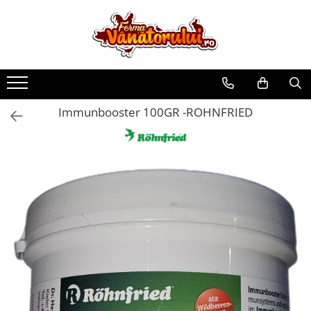
Toate Produsele
Iepuri
Hranitori
Immunbooster 100GR -ROHNFRIED
Adapatori
Accesorii
Hrana (furaje)
Prepeliţe
Hranitori
Adapatori
Custi
Incubatoare
Accesorii
Hrana (furaje)