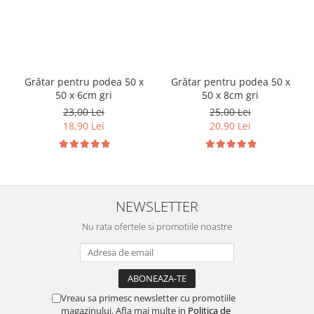
Suplimente si produse de uz
veterinar
Rozatoare
Accesorii
Grătar pentru podea 50 x
Grătar pentru podea 50 x
Hrana
50 x 6cm gri
50 x 8cm gri
Fitofarmacie
23,00 Lei
25,00 Lei
Erbicide
18,90 Lei
20,90 Lei
Fungicide
Ingrasamant
Pesticide
NEWSLETTER
Seminte
Flori
Nu rata ofertele si promotiile noastre
Fructe
Legume
Plante Aromatice
Vreau sa primesc newsletter cu promotiile
Plante furajere
magazinului. Afla mai multe in
Politica de