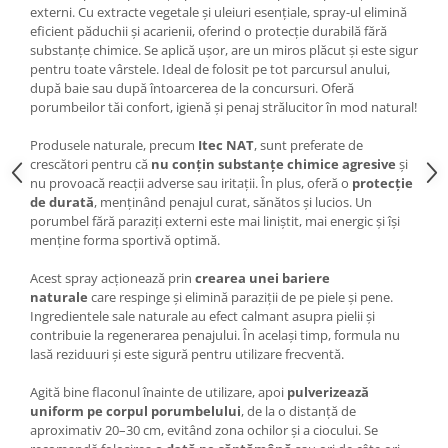
externi. Cu extracte vegetale și uleiuri esențiale, spray-ul elimină
eficient păduchii și acarienii, oferind o protecție durabilă fără
substanțe chimice. Se aplică ușor, are un miros plăcut și este sigur
pentru toate vârstele. Ideal de folosit pe tot parcursul anului,
după baie sau după întoarcerea de la concursuri. Oferă
porumbeilor tăi confort, igienă și penaj strălucitor în mod natural!
Produsele naturale, precum
Itec NAT
, sunt preferate de
crescători pentru că
nu conțin substanțe chimice agresive
și
nu provoacă reacții adverse sau iritații. În plus, oferă o
protecție
de durată
, menținând penajul curat, sănătos și lucios. Un
porumbel fără paraziți externi este mai liniștit, mai energic și își
menține forma sportivă optimă.
Acest spray acționează prin
crearea unei bariere
naturale
care respinge și elimină paraziții de pe piele și pene.
Ingredientele sale naturale au efect calmant asupra pielii și
contribuie la regenerarea penajului. În același timp, formula nu
lasă reziduuri și este sigură pentru utilizare frecventă.
Agită bine flaconul înainte de utilizare, apoi
pulverizează
uniform pe corpul porumbelului
, de la o distanță de
aproximativ 20–30 cm, evitând zona ochilor și a ciocului. Se