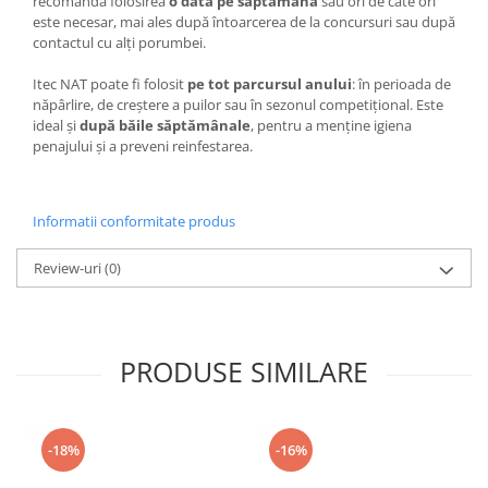
recomandă folosirea
o dată pe săptămână
sau ori de câte ori
este necesar, mai ales după întoarcerea de la concursuri sau după
contactul cu alți porumbei.
Itec NAT poate fi folosit
pe tot parcursul anului
: în perioada de
năpârlire, de creștere a puilor sau în sezonul competițional. Este
ideal și
după băile săptămânale
, pentru a menține igiena
penajului și a preveni reinfestarea.
Informatii conformitate produs
Review-uri
(0)
PRODUSE SIMILARE
-18%
-16%