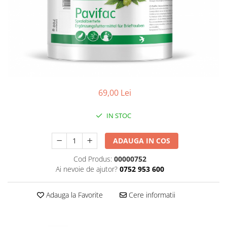
Găini şi alte păsări
Accesorii
Adăpători
Cuști și țarcuri
Hrana (furaje)
Hrănitoare
69,00 Lei
Incubatoare
IN STOC
Suplimente si produse de uz
veterinar
ADAUGA IN COS
Porci
Adapatori
Cod Produs:
00000752
Ai nevoie de ajutor?
0752 953 600
Accesorii
Hrana (furaje)
Adauga la Favorite
Cere informatii
Suplimente si produse de uz
veterinar