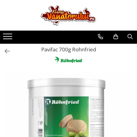
Toate Produsele
Iepuri
Hranitori
Pavifac 700g Rohnfried
Adapatori
Accesorii
Hrana (furaje)
Prepeliţe
Hranitori
Adapatori
Custi
Incubatoare
Accesorii
Hrana (furaje)