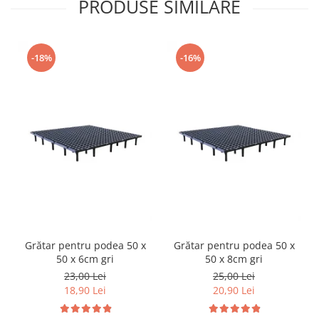
PRODUSE SIMILARE
Cuști transport animale mici
Gard electric
Accesorii gard electric
-18%
-16%
Aparate gard electric
Fir gard electric
Animale de companie
Caini
Accesorii
Hrana
Suplimente si produse de uz
veterinar
Papagali
Grătar pentru podea 50 x
Grătar pentru podea 50 x
Pesti
50 x 6cm gri
50 x 8cm gri
Pisici
23,00 Lei
25,00 Lei
18,90 Lei
20,90 Lei
Accesorii
Hrana