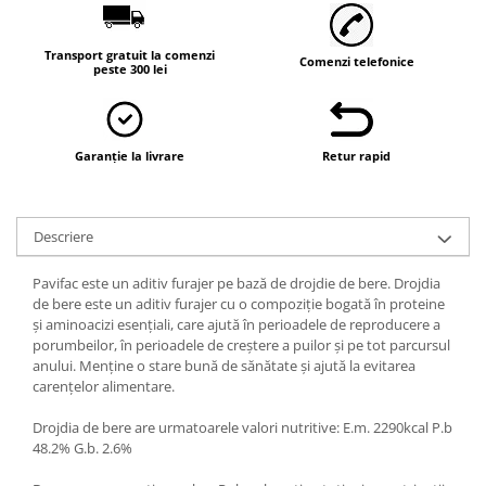
Vaci și cai
Cai
Transport gratuit la comenzi
Comenzi telefonice
Vaci
peste 300 lei
Accesorii
Hrana (furaje)
Garanție la livrare
Retur rapid
Suplimente si produse de uz
veterinar
Oi şi capre
Descriere
Accesorii
Alăptare
Pavifac este un aditiv furajer pe bază de drojdie de bere. Drojdia
de bere este un aditiv furajer cu o compoziție bogată în proteine
Hrana (furaje)
și aminoacizi esențiali, care ajută în perioadele de reproducere a
Suplimente si accesorii veterinare
porumbeilor, în perioadele de creștere a puilor și pe tot parcursul
anului. Menține o stare bună de sănătate și ajută la evitarea
Porumbei
carențelor alimentare.
Accesorii
Drojdia de bere are urmatoarele valori nutritive: E.m. 2290kcal P.b
Adapatori
48.2% G.b. 2.6%
Cuști de transport