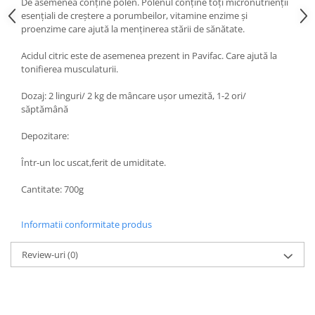
De asemenea conține polen. Polenul conține toți micronutrienții
Hrană (furaje)
esențiali de creștere a porumbeilor, vitamine enzime și
proenzime care ajută la menținerea stării de sănătate.
Hrănitori
Suplimente și grituri
Acidul citric este de asemenea prezent in Pavifac. Care ajută la
tonifierea musculaturii.
Accesorii pentru făcut cuşti
Curatare copite
Dozaj: 2 linguri/ 2 kg de mâncare ușor umezită, 1-2 ori/
săptămână
Accesorii veterinare
Capcane
Depozitare:
Aditivi furajeri
Într-un loc uscat,ferit de umiditate.
Promotor
Adjuvanți Promedivet
Cantitate: 700g
Calciu furajer și stimulatoare ouat
Informatii conformitate produs
Sprayuri cicatrizante
Cărţi zootehnice
Review-uri
(0)
Raticide
Insecticide
Dezinfectanti