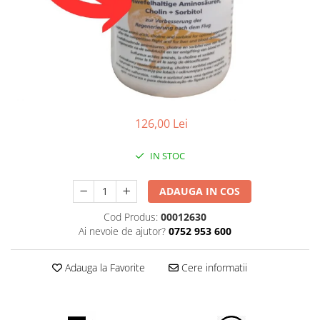
Găini şi alte păsări
Accesorii
Adăpători
Cuști și țarcuri
Hrana (furaje)
Hrănitoare
126,00 Lei
Incubatoare
IN STOC
Suplimente si produse de uz
veterinar
ADAUGA IN COS
Porci
Cod Produs:
00012630
Adapatori
Ai nevoie de ajutor?
0752 953 600
Accesorii
Hrana (furaje)
Adauga la Favorite
Cere informatii
Suplimente si produse de uz
veterinar