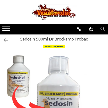
Toate Produsele
Iepuri
Hranitori
Sedosin 500ml Dr Brockamp Probac
Adapatori
Accesorii
Hrana (furaje)
Prepeliţe
Hranitori
Adapatori
Custi
Incubatoare
Accesorii
Hrana (furaje)