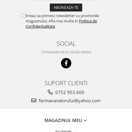
Cuști transport animale mici
Gard electric
Vreau sa primesc newsletter cu promotiile
Accesorii gard electric
magazinului. Afla mai multe in
Politica de
Confidentialitate
Aparate gard electric
Fir gard electric
SOCIAL
Animale de companie
Urmareste-ne in social media
Caini
Accesorii
Hrana
Suplimente si produse de uz
SUPORT CLIENTI
veterinar
0752 953 600
Papagali
fermavanatorului@yahoo.com
Pesti
Pisici
MAGAZINUL MEU
Accesorii
Hrana