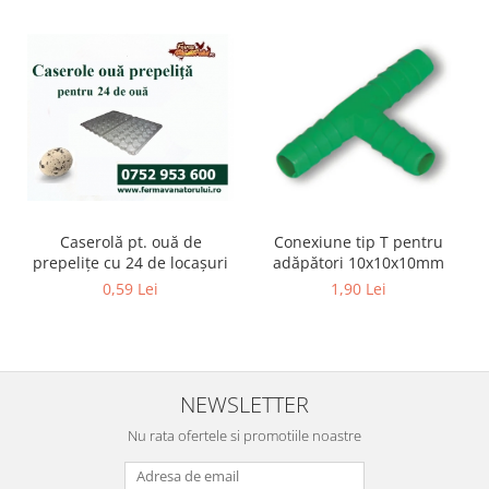
Hrană (furaje)
Hrănitori
Suplimente și grituri
Accesorii pentru făcut cuşti
Curatare copite
Accesorii veterinare
Capcane
Aditivi furajeri
Caserolă pt. ouă de
Conexiune tip T pentru
Promotor
prepeliţe cu 24 de locașuri
adăpători 10x10x10mm
0,59 Lei
1,90 Lei
Adjuvanți Promedivet
Calciu furajer și stimulatoare ouat
Sprayuri cicatrizante
Cărţi zootehnice
NEWSLETTER
Raticide
Nu rata ofertele si promotiile noastre
Insecticide
Dezinfectanti