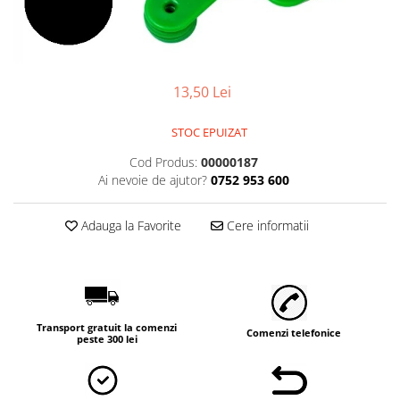
Găini şi alte păsări
Accesorii
Adăpători
13,50 Lei
Cuști și țarcuri
Hrana (furaje)
STOC EPUIZAT
Hrănitoare
Cod Produs:
00000187
Ai nevoie de ajutor?
0752 953 600
Incubatoare
Suplimente si produse de uz
Adauga la Favorite
Cere informatii
veterinar
Porci
Adapatori
Accesorii
Transport gratuit la comenzi
Hrana (furaje)
Comenzi telefonice
peste 300 lei
Suplimente si produse de uz
veterinar