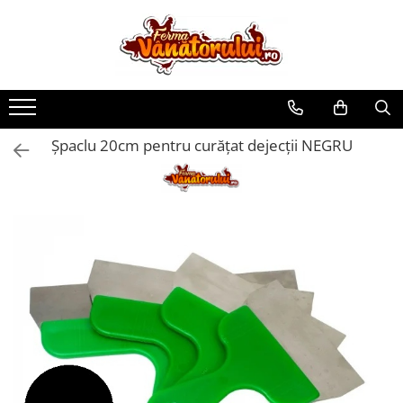
Toate Produsele
Iepuri
Hranitori
Șpaclu 20cm pentru curățat dejecții NEGRU
Adapatori
Accesorii
Hrana (furaje)
Prepeliţe
Hranitori
Adapatori
Custi
Incubatoare
Accesorii
Hrana (furaje)