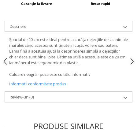
Vaci și cai
Garanție la livrare
Retur rapid
Cai
Vaci
Descriere
Accesorii
Hrana (furaje)
Șpaclul de 20 cm este ideal pentru a curăța dejecțiile de la animale
Suplimente si produse de uz
mai ales când acestea sunt ținute în cuști, voliere sau baterii.
veterinar
Lama fină a acestuia ajută la desprinderea simplă a dejecțiilor
chiar daca sunt bine lipite. Lățimea utilă a acestuia este de 20 cm
Oi şi capre
iar mânerul este ergonomic din plastic.
Accesorii
Culoare neagră - poza este cu titlu informativ
Alăptare
Informatii conformitate produs
Hrana (furaje)
Suplimente si accesorii veterinare
Review-uri
(0)
Porumbei
Accesorii
Adapatori
PRODUSE SIMILARE
Cuști de transport