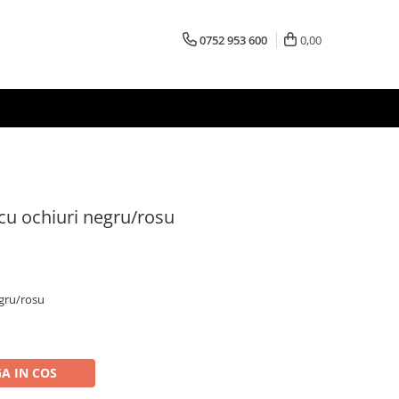
0752 953 600
0,00
cu ochiuri negru/rosu
egru/rosu
A IN COS