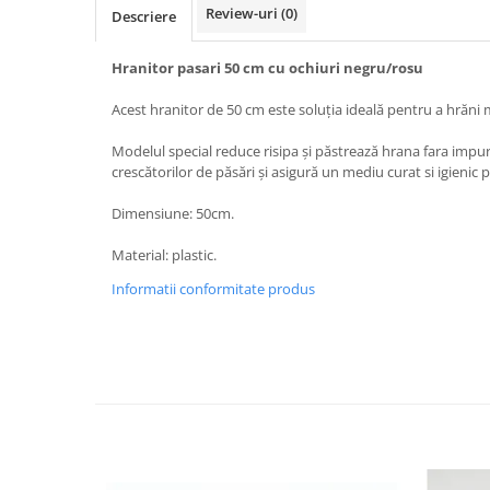
Vaci și cai
Review-uri
(0)
Descriere
Cai
Hranitor pasari 50 cm cu ochiuri negru/rosu
Vaci
Accesorii
Acest hranitor de 50 cm este soluția ideală pentru a hrăni
Hrana (furaje)
Modelul special reduce risipa și păstrează hrana fara impu
Suplimente si produse de uz
crescătorilor de păsări și asigură un mediu curat si igienic 
veterinar
Oi şi capre
Dimensiune: 50cm.
Accesorii
Material: plastic.
Alăptare
Informatii conformitate produs
Hrana (furaje)
Suplimente si accesorii veterinare
Porumbei
Accesorii
Adapatori
Cuști de transport