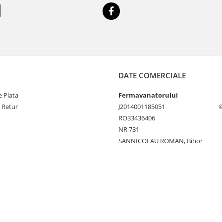
DATE COMERCIALE
 Plata
Fermavanatorului
e Retur
J2014001185051
©
RO33436406
NR 731
SANNICOLAU ROMAN, Bihor