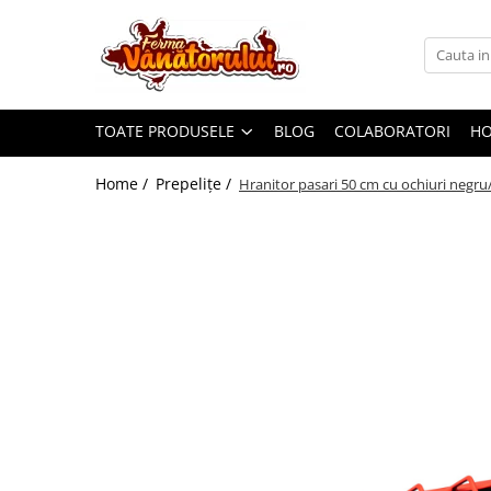
Toate Produsele
Iepuri
TOATE PRODUSELE
BLOG
COLABORATORI
H
Hranitori
Adapatori
Home /
Prepeliţe /
Hranitor pasari 50 cm cu ochiuri negru
Accesorii
Hrana (furaje)
Prepeliţe
Hranitori
Adapatori
Custi
Incubatoare
Accesorii
Hrana (furaje)