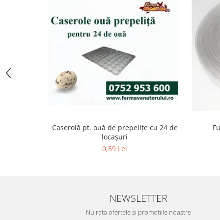
Hrană (furaje)
Hrănitori
Suplimente și grituri
Accesorii pentru făcut cuşti
Curatare copite
Accesorii veterinare
Capcane
Aditivi furajeri
Promotor
Caserolă pt. ouă de prepeliţe cu 24 de
Fu
Adjuvanți Promedivet
locașuri
Calciu furajer și stimulatoare ouat
0,59 Lei
Sprayuri cicatrizante
Cărţi zootehnice
Raticide
NEWSLETTER
Insecticide
Nu rata ofertele si promotiile noastre
Dezinfectanti