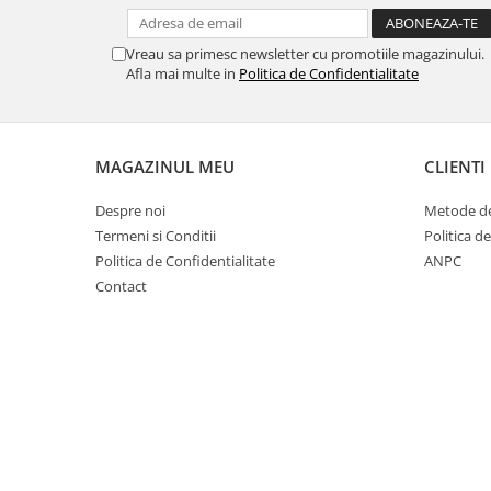
Cuști transport animale mici
Gard electric
Vreau sa primesc newsletter cu promotiile magazinului.
Afla mai multe in
Politica de Confidentialitate
Accesorii gard electric
Aparate gard electric
Fir gard electric
MAGAZINUL MEU
CLIENTI
Animale de companie
Caini
Despre noi
Metode de
Termeni si Conditii
Politica d
Accesorii
Politica de Confidentialitate
ANPC
Hrana
Contact
Suplimente si produse de uz
veterinar
Papagali
Pesti
Pisici
Accesorii
Hrana