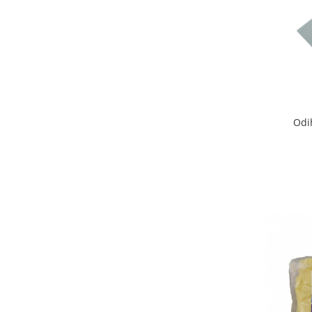
Hrană (furaje)
Hrănitori
Suplimente și grituri
Accesorii pentru făcut cuşti
Curatare copite
Accesorii veterinare
Odi
Capcane
Aditivi furajeri
Promotor
Adjuvanți Promedivet
Calciu furajer și stimulatoare ouat
Sprayuri cicatrizante
Cărţi zootehnice
Raticide
Insecticide
Dezinfectanti