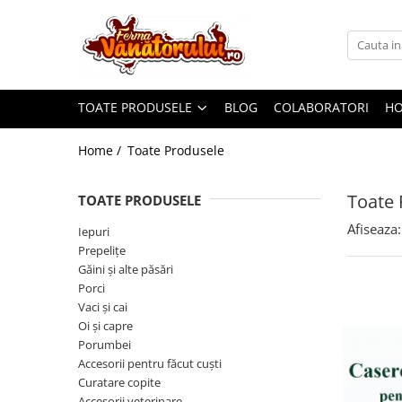
Toate Produsele
Iepuri
TOATE PRODUSELE
BLOG
COLABORATORI
H
Hranitori
Adapatori
Home /
Toate Produsele
Accesorii
Toate 
TOATE PRODUSELE
Hrana (furaje)
Afiseaza:
Prepeliţe
Iepuri
Prepeliţe
Hranitori
Găini şi alte păsări
Adapatori
Porci
Vaci și cai
Custi
Oi şi capre
Incubatoare
Porumbei
Accesorii pentru făcut cuşti
Accesorii
Curatare copite
Hrana (furaje)
Accesorii veterinare