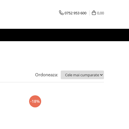
0752 953 600
0,00
Ordoneaza:
-18%