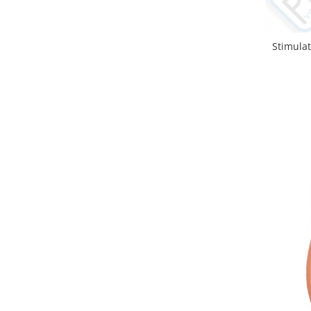
Unelte si accesorii de gradina
Unelte
Stimula
Alveole si ghivece
Accesorii irigatie
Accesorii solarii
Substrat