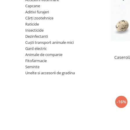
Capcane
Găini şi alte păsări
Aditivi furajeri
Accesorii
Cărţi zootehnice
Adăpători
Raticide
Insecticide
Cuști și țarcuri
Dezinfectanti
Hrana (furaje)
Cuști transport animale mici
Gard electric
Hrănitoare
Animale de companie
Caserolă
Incubatoare
Fitofarmacie
Seminte
Suplimente si produse de uz
Unelte si accesorii de gradina
veterinar
Porci
Adapatori
Accesorii
-16%
Hrana (furaje)
Suplimente si produse de uz
veterinar