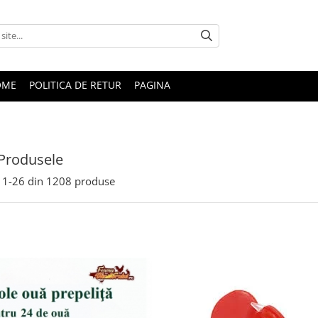
OME
POLITICA DE RETUR
PAGINA
Produsele
1-
26
din
1208
produse