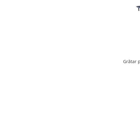
Vaci și cai
Cai
Vaci
Accesorii
Hrana (furaje)
Suplimente si produse de uz
veterinar
Oi şi capre
Grătar 
Accesorii
Alăptare
Hrana (furaje)
Suplimente si accesorii veterinare
Porumbei
Accesorii
Adapatori
Cuști de transport