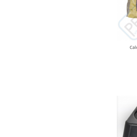
Cuști transport animale mici
Gard electric
Accesorii gard electric
Aparate gard electric
Fir gard electric
Cal
Animale de companie
Caini
Accesorii
Hrana
Suplimente si produse de uz
veterinar
Papagali
Pesti
Pisici
Accesorii
Hrana