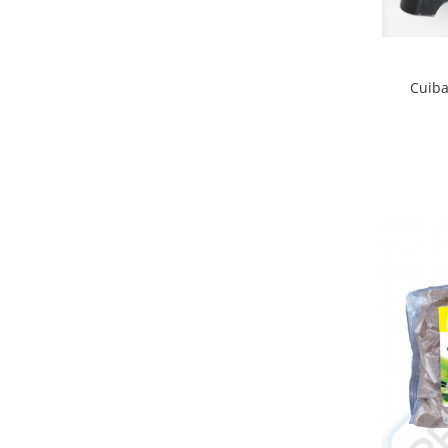
Suplimente si produse de uz
veterinar
Rozatoare
Cuiba
Accesorii
Hrana
Fitofarmacie
Erbicide
Fungicide
Ingrasamant
Pesticide
Seminte
Flori
Fructe
Legume
Plante Aromatice
Plante furajere