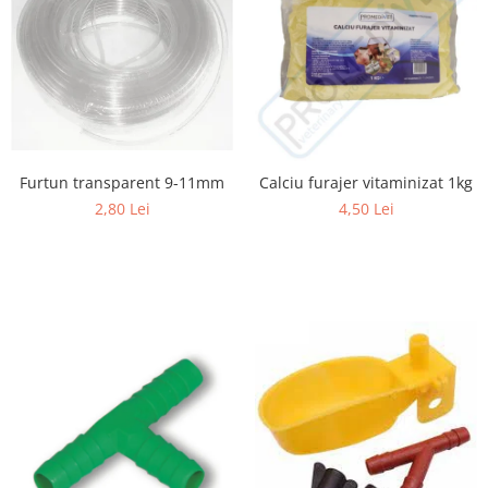
Cuști transport animale mici
Gard electric
Accesorii gard electric
Aparate gard electric
Fir gard electric
Animale de companie
Furtun transparent 9-11mm
Calciu furajer vitaminizat 1kg
Caini
2,80 Lei
4,50 Lei
Accesorii
Hrana
Suplimente si produse de uz
veterinar
Papagali
Pesti
Pisici
Accesorii
Hrana