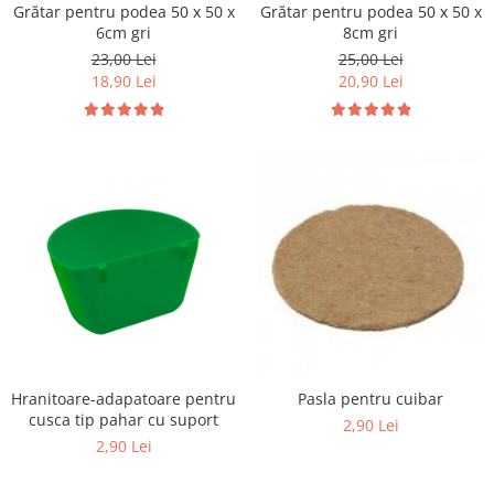
Vaci și cai
Grătar pentru podea 50 x 50 x
Grătar pentru podea 50 x 50 x
6cm gri
8cm gri
Cai
23,00 Lei
25,00 Lei
Vaci
18,90 Lei
20,90 Lei
Accesorii
Hrana (furaje)
Suplimente si produse de uz
veterinar
Oi şi capre
Accesorii
Alăptare
Hrana (furaje)
Suplimente si accesorii veterinare
Porumbei
Hranitoare-adapatoare pentru
Pasla pentru cuibar
Accesorii
cusca tip pahar cu suport
2,90 Lei
Adapatori
2,90 Lei
Cuști de transport