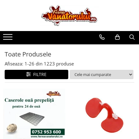
Toate Produsele
Iepuri
Hranitori
Adapatori
Toate Produsele
Accesorii
Afiseaza:
1-
26
din
1223
produse
Hrana (furaje)
FILTRE
Prepeliţe
Hranitori
Adapatori
Custi
Incubatoare
Accesorii
Hrana (furaje)