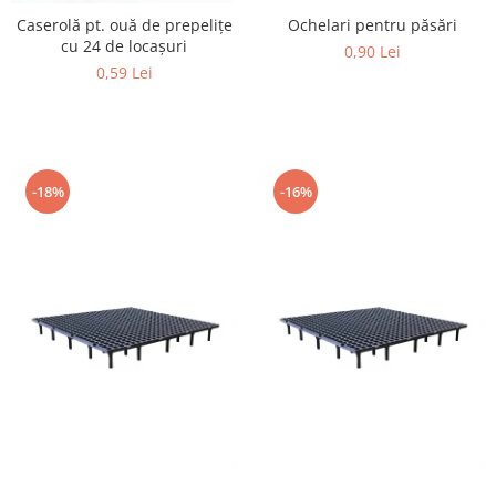
Găini şi alte păsări
Caserolă pt. ouă de prepeliţe
Ochelari pentru păsări
cu 24 de locașuri
0,90 Lei
Accesorii
0,59 Lei
Adăpători
Cuști și țarcuri
Hrana (furaje)
Hrănitoare
-18%
-16%
Incubatoare
Suplimente si produse de uz
veterinar
Porci
Adapatori
Accesorii
Hrana (furaje)
Suplimente si produse de uz
veterinar