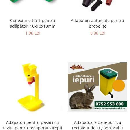
Suplimente si produse de uz
veterinar
Rozatoare
Conexiune tip T pentru
Adăpători automate pentru
adăpători 10x10x10mm
prepeliţe
Accesorii
1,90 Lei
6,00 Lei
Hrana
Fitofarmacie
Erbicide
Fungicide
Ingrasamant
Pesticide
Seminte
Flori
Fructe
Legume
Plante Aromatice
Adăpătoare de iepuri cu
Adăpători pentru păsări cu
recipient de 1L, portocaliu
tăviță pentru recuperat stropii
Plante furajere