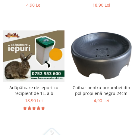
18,90 Lei
4,90 Lei
Unelte si accesorii de gradina
Unelte
Alveole si ghivece
Accesorii irigatie
Accesorii solarii
Substrat
Adăpătoare de iepuri cu
Cuibar pentru porumbei din
recipient de 1L, alb
polipropilenă negru 24cm
18,90 Lei
4,90 Lei