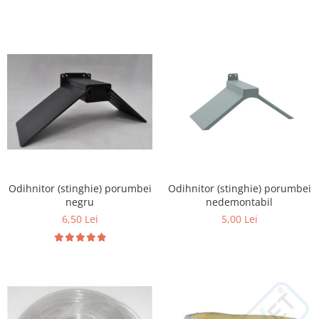
Hrană (furaje)
Hrănitori
Suplimente și grituri
Accesorii pentru făcut cuşti
Curatare copite
Accesorii veterinare
Capcane
Aditivi furajeri
Promotor
Odihnitor (stinghie) porumbei
Odihnitor (stinghie) porumbei
Adjuvanți Promedivet
negru
nedemontabil
Calciu furajer și stimulatoare ouat
6,50 Lei
5,00 Lei
Sprayuri cicatrizante
Cărţi zootehnice
Raticide
Insecticide
Dezinfectanti