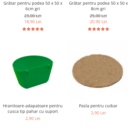
Vaci și cai
Grătar pentru podea 50 x 50 x
Grătar pentru podea 50 x 50 x
6cm gri
8cm gri
Cai
23,00 Lei
25,00 Lei
Vaci
18,90 Lei
20,90 Lei
Accesorii
Hrana (furaje)
Suplimente si produse de uz
veterinar
Oi şi capre
Accesorii
Alăptare
Hrana (furaje)
Suplimente si accesorii veterinare
Porumbei
Hranitoare-adapatoare pentru
Pasla pentru cuibar
Accesorii
cusca tip pahar cu suport
2,90 Lei
Adapatori
2,90 Lei
Cuști de transport