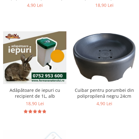
18,90 Lei
4,90 Lei
Unelte si accesorii de gradina
Unelte
Alveole si ghivece
Accesorii irigatie
Accesorii solarii
Substrat
Adăpătoare de iepuri cu
Cuibar pentru porumbei din
recipient de 1L, alb
polipropilenă negru 24cm
18,90 Lei
4,90 Lei