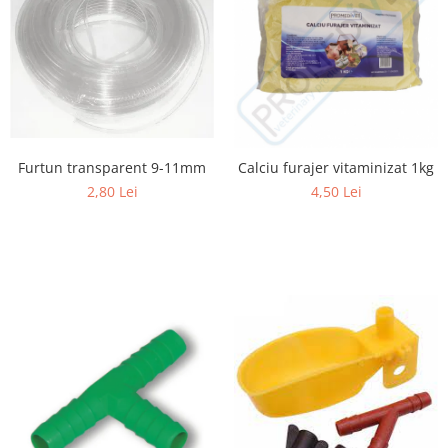
Cuști transport animale mici
Gard electric
Accesorii gard electric
Aparate gard electric
Fir gard electric
Animale de companie
Furtun transparent 9-11mm
Calciu furajer vitaminizat 1kg
Caini
2,80 Lei
4,50 Lei
Accesorii
Hrana
Suplimente si produse de uz
veterinar
Papagali
Pesti
Pisici
Accesorii
Hrana