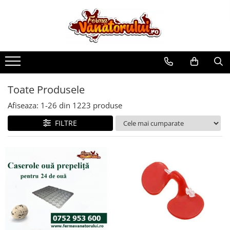
Toate Produsele
Iepuri
Hranitori
Adapatori
Toate Produsele
Accesorii
Afiseaza:
1-
26
din
1223
produse
Hrana (furaje)
FILTRE
Prepeliţe
Hranitori
Adapatori
Custi
Incubatoare
Accesorii
Hrana (furaje)