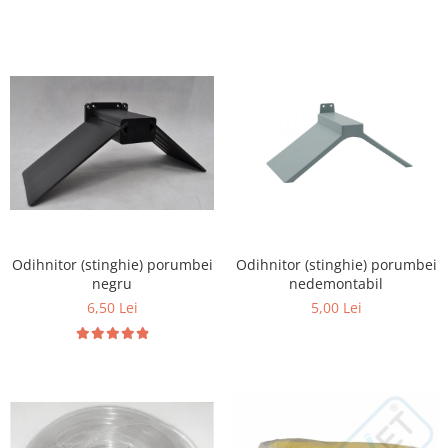
Hrană (furaje)
Hrănitori
Suplimente și grituri
Accesorii pentru făcut cuşti
Curatare copite
Accesorii veterinare
Capcane
Aditivi furajeri
Promotor
Odihnitor (stinghie) porumbei
Odihnitor (stinghie) porumbei
Adjuvanți Promedivet
negru
nedemontabil
Calciu furajer și stimulatoare ouat
6,50 Lei
5,00 Lei
Sprayuri cicatrizante
Cărţi zootehnice
Raticide
Insecticide
Dezinfectanti