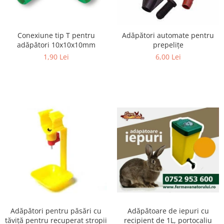
Suplimente si produse de uz
veterinar
Rozatoare
Conexiune tip T pentru
Adăpători automate pentru
adăpători 10x10x10mm
prepeliţe
Accesorii
1,90 Lei
6,00 Lei
Hrana
Fitofarmacie
Erbicide
Fungicide
Ingrasamant
Pesticide
Seminte
Flori
Fructe
Legume
Plante Aromatice
Adăpătoare de iepuri cu
Adăpători pentru păsări cu
recipient de 1L, portocaliu
tăviță pentru recuperat stropii
Plante furajere