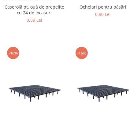
Găini şi alte păsări
Caserolă pt. ouă de prepeliţe
Ochelari pentru păsări
cu 24 de locașuri
0,90 Lei
Accesorii
0,59 Lei
Adăpători
Cuști și țarcuri
Hrana (furaje)
Hrănitoare
-18%
-16%
Incubatoare
Suplimente si produse de uz
veterinar
Porci
Adapatori
Accesorii
Hrana (furaje)
Suplimente si produse de uz
veterinar