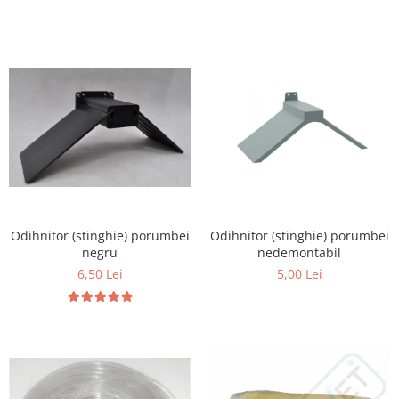
Hrană (furaje)
Hrănitori
Suplimente și grituri
Accesorii pentru făcut cuşti
Curatare copite
Accesorii veterinare
Capcane
Aditivi furajeri
Promotor
Odihnitor (stinghie) porumbei
Odihnitor (stinghie) porumbei
Adjuvanți Promedivet
negru
nedemontabil
Calciu furajer și stimulatoare ouat
6,50 Lei
5,00 Lei
Sprayuri cicatrizante
Cărţi zootehnice
Raticide
Insecticide
Dezinfectanti