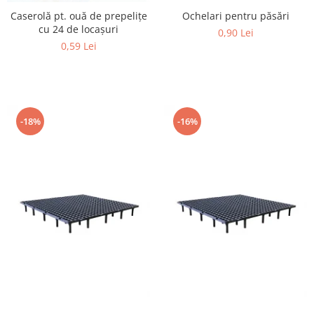
Găini şi alte păsări
Caserolă pt. ouă de prepeliţe
Ochelari pentru păsări
cu 24 de locașuri
0,90 Lei
Accesorii
0,59 Lei
Adăpători
Cuști și țarcuri
Hrana (furaje)
Hrănitoare
-18%
-16%
Incubatoare
Suplimente si produse de uz
veterinar
Porci
Adapatori
Accesorii
Hrana (furaje)
Suplimente si produse de uz
veterinar