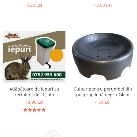
18,90 Lei
4,90 Lei
Unelte si accesorii de gradina
Unelte
Alveole si ghivece
Accesorii irigatie
Accesorii solarii
Substrat
Adăpătoare de iepuri cu
Cuibar pentru porumbei din
recipient de 1L, alb
polipropilenă negru 24cm
18,90 Lei
4,90 Lei