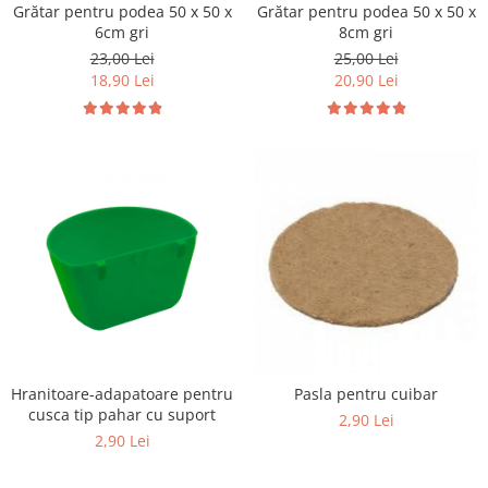
Vaci și cai
Grătar pentru podea 50 x 50 x
Grătar pentru podea 50 x 50 x
6cm gri
8cm gri
Cai
23,00 Lei
25,00 Lei
Vaci
18,90 Lei
20,90 Lei
Accesorii
Hrana (furaje)
Suplimente si produse de uz
veterinar
Oi şi capre
Accesorii
Alăptare
Hrana (furaje)
Suplimente si accesorii veterinare
Porumbei
Hranitoare-adapatoare pentru
Pasla pentru cuibar
Accesorii
cusca tip pahar cu suport
2,90 Lei
Adapatori
2,90 Lei
Cuști de transport