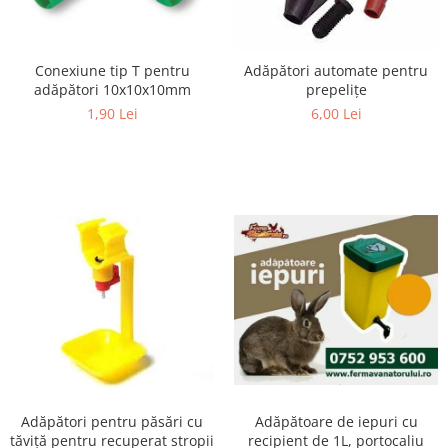
Suplimente si produse de uz
veterinar
Rozatoare
Conexiune tip T pentru
Adăpători automate pentru
adăpători 10x10x10mm
prepeliţe
Accesorii
1,90 Lei
6,00 Lei
Hrana
Fitofarmacie
Erbicide
Fungicide
Ingrasamant
Pesticide
Seminte
Flori
Fructe
Legume
Plante Aromatice
Adăpătoare de iepuri cu
Adăpători pentru păsări cu
recipient de 1L, portocaliu
tăviță pentru recuperat stropii
Plante furajere