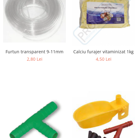
Cuști transport animale mici
Gard electric
Accesorii gard electric
Aparate gard electric
Fir gard electric
Animale de companie
Furtun transparent 9-11mm
Calciu furajer vitaminizat 1kg
Caini
2,80 Lei
4,50 Lei
Accesorii
Hrana
Suplimente si produse de uz
veterinar
Papagali
Pesti
Pisici
Accesorii
Hrana