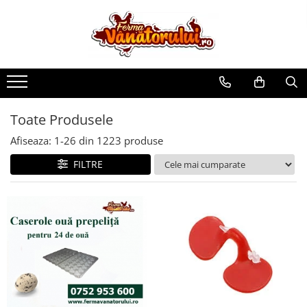
Toate Produsele
Iepuri
Hranitori
Adapatori
Toate Produsele
Accesorii
Afiseaza:
1-
26
din
1223
produse
Hrana (furaje)
FILTRE
Prepeliţe
Hranitori
Adapatori
Custi
Incubatoare
Accesorii
Hrana (furaje)