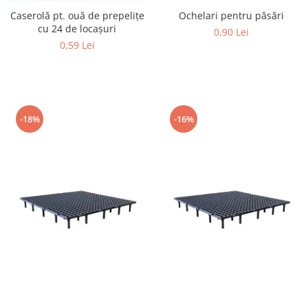
Găini şi alte păsări
Caserolă pt. ouă de prepeliţe
Ochelari pentru păsări
cu 24 de locașuri
0,90 Lei
Accesorii
0,59 Lei
Adăpători
Cuști și țarcuri
Hrana (furaje)
Hrănitoare
-18%
-16%
Incubatoare
Suplimente si produse de uz
veterinar
Porci
Adapatori
Accesorii
Hrana (furaje)
Suplimente si produse de uz
veterinar