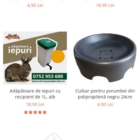
18,90 Lei
4,90 Lei
Unelte si accesorii de gradina
Unelte
Alveole si ghivece
Accesorii irigatie
Accesorii solarii
Substrat
Adăpătoare de iepuri cu
Cuibar pentru porumbei din
recipient de 1L, alb
polipropilenă negru 24cm
18,90 Lei
4,90 Lei