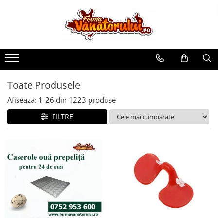
Toate Produsele
Iepuri
Hranitori
Adapatori
Toate Produsele
Accesorii
Afiseaza:
1-
26
din
1223
produse
Hrana (furaje)
FILTRE
Prepeliţe
Hranitori
Adapatori
Custi
Incubatoare
Accesorii
Hrana (furaje)