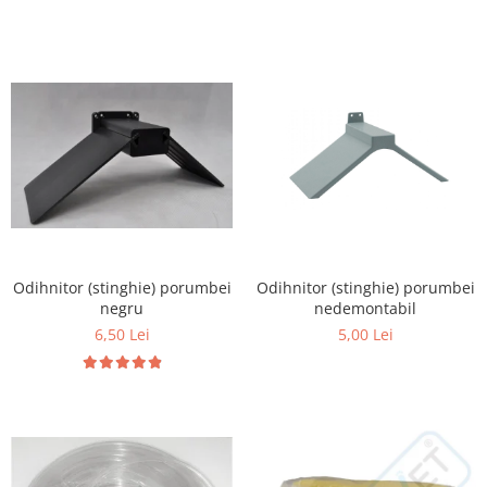
Hrană (furaje)
Hrănitori
Suplimente și grituri
Accesorii pentru făcut cuşti
Curatare copite
Accesorii veterinare
Capcane
Aditivi furajeri
Promotor
Odihnitor (stinghie) porumbei
Odihnitor (stinghie) porumbei
Adjuvanți Promedivet
negru
nedemontabil
Calciu furajer și stimulatoare ouat
6,50 Lei
5,00 Lei
Sprayuri cicatrizante
Cărţi zootehnice
Raticide
Insecticide
Dezinfectanti