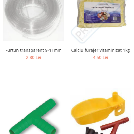
Cuști transport animale mici
Gard electric
Accesorii gard electric
Aparate gard electric
Fir gard electric
Animale de companie
Furtun transparent 9-11mm
Calciu furajer vitaminizat 1kg
Caini
2,80 Lei
4,50 Lei
Accesorii
Hrana
Suplimente si produse de uz
veterinar
Papagali
Pesti
Pisici
Accesorii
Hrana