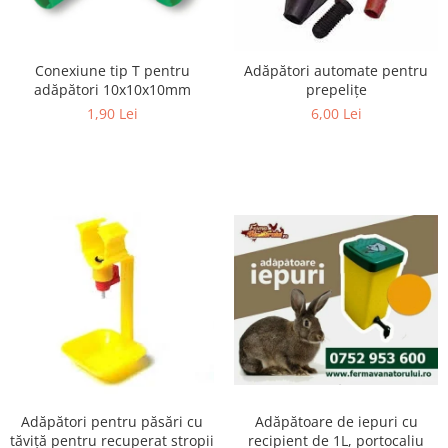
Suplimente si produse de uz
veterinar
Rozatoare
Conexiune tip T pentru
Adăpători automate pentru
adăpători 10x10x10mm
prepeliţe
Accesorii
1,90 Lei
6,00 Lei
Hrana
Fitofarmacie
Erbicide
Fungicide
Ingrasamant
Pesticide
Seminte
Flori
Fructe
Legume
Plante Aromatice
Adăpătoare de iepuri cu
Adăpători pentru păsări cu
recipient de 1L, portocaliu
tăviță pentru recuperat stropii
Plante furajere