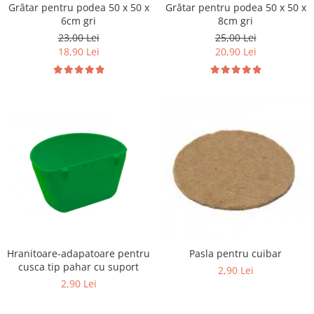
Vaci și cai
Grătar pentru podea 50 x 50 x
Grătar pentru podea 50 x 50 x
6cm gri
8cm gri
Cai
23,00 Lei
25,00 Lei
Vaci
18,90 Lei
20,90 Lei
Accesorii
Hrana (furaje)
Suplimente si produse de uz
veterinar
Oi şi capre
Accesorii
Alăptare
Hrana (furaje)
Suplimente si accesorii veterinare
Porumbei
Hranitoare-adapatoare pentru
Pasla pentru cuibar
Accesorii
cusca tip pahar cu suport
2,90 Lei
Adapatori
2,90 Lei
Cuști de transport