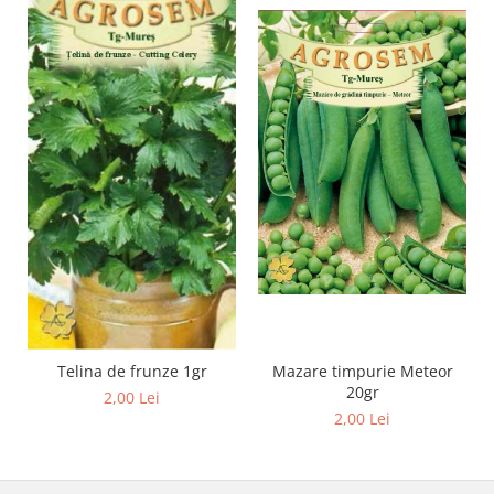
Cuști transport animale mici
Gard electric
Accesorii gard electric
Aparate gard electric
Fir gard electric
Animale de companie
Caini
Accesorii
Hrana
Suplimente si produse de uz
veterinar
Papagali
Telina de frunze 1gr
Mazare timpurie Meteor
Pesti
20gr
2,00 Lei
Pisici
2,00 Lei
Accesorii
Hrana