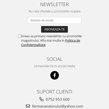
NEWSLETTER
Suplimente si produse de uz
veterinar
Nu rata ofertele si promotiile noastre
Rozatoare
Accesorii
Hrana
Fitofarmacie
Vreau sa primesc newsletter cu promotiile
magazinului. Afla mai multe in
Politica de
Erbicide
Confidentialitate
Fungicide
Ingrasamant
SOCIAL
Pesticide
Urmareste-ne in social media
Seminte
Flori
Fructe
SUPORT CLIENTI
Legume
0752 953 600
Plante Aromatice
fermavanatorului@yahoo.com
Plante furajere