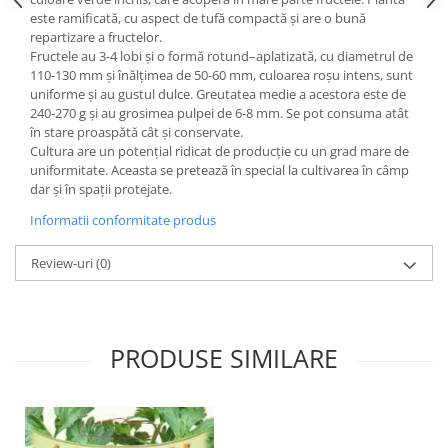
Hrană (furaje)
este ramificată, cu aspect de tufă compactă şi are o bună
repartizare a fructelor.
Hrănitori
Fructele au 3-4 lobi şi o formă rotund–aplatizată, cu diametrul de
Suplimente și grituri
110-130 mm şi înălţimea de 50-60 mm, culoarea roşu intens, sunt
uniforme şi au gustul dulce. Greutatea medie a acestora este de
Accesorii pentru făcut cuşti
240-270 g şi au grosimea pulpei de 6-8 mm. Se pot consuma atât
Curatare copite
în stare proaspătă cât şi conservate.
Cultura are un potenţial ridicat de producţie cu un grad mare de
Accesorii veterinare
uniformitate. Aceasta se pretează în special la cultivarea în câmp
Capcane
dar şi în spaţii protejate.
Aditivi furajeri
Informatii conformitate produs
Promotor
Review-uri
(0)
Adjuvanți Promedivet
Calciu furajer și stimulatoare ouat
Sprayuri cicatrizante
PRODUSE SIMILARE
Cărţi zootehnice
Raticide
Insecticide
Dezinfectanti