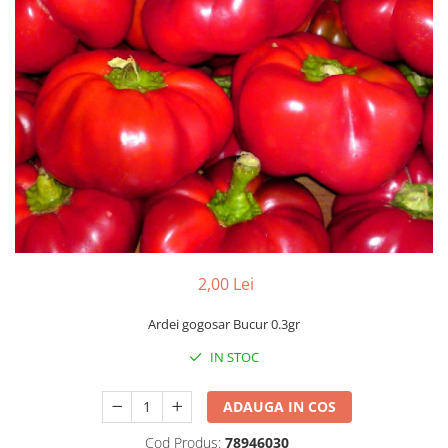
Găini şi alte păsări
Accesorii
Adăpători
Cuști și țarcuri
Hrana (furaje)
Hrănitoare
Incubatoare
Suplimente si produse de uz
veterinar
2,00 Lei
Porci
Adapatori
Ardei gogosar Bucur 0.3gr
Accesorii
IN STOC
Hrana (furaje)
Suplimente si produse de uz
ADAUGA IN COS
veterinar
Cod Produs:
78946030