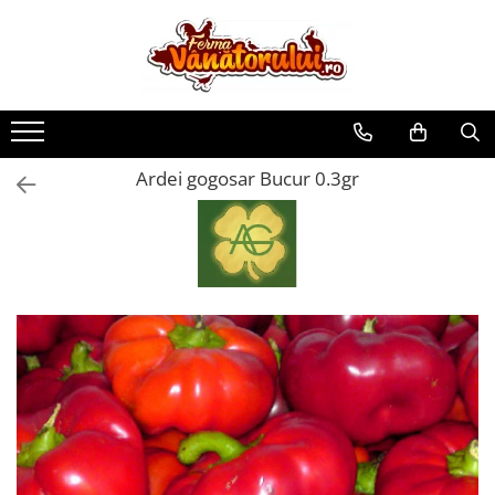
Toate Produsele
Iepuri
Hranitori
Ardei gogosar Bucur 0.3gr
Adapatori
Accesorii
Hrana (furaje)
Prepeliţe
Hranitori
Adapatori
Custi
Incubatoare
Accesorii
Hrana (furaje)