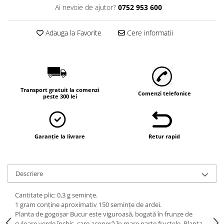
Vaci și cai
Ai nevoie de ajutor?
0752 953 600
Cai
Vaci
Adauga la Favorite
Cere informatii
Accesorii
Hrana (furaje)
Suplimente si produse de uz
veterinar
Transport gratuit la comenzi
Comenzi telefonice
Oi şi capre
peste 300 lei
Accesorii
Alăptare
Garanție la livrare
Retur rapid
Hrana (furaje)
Suplimente si accesorii veterinare
Porumbei
Descriere
Accesorii
Cantitate plic: 0,3 g semințe.
Adapatori
1 gram conține aproximativ 150 semințe de ardei.
Planta de gogoşar Bucur este viguroasă, bogată în frunze de
Cuști de transport
culoare verde închis, care acoperă în mare parte fructele. Planta