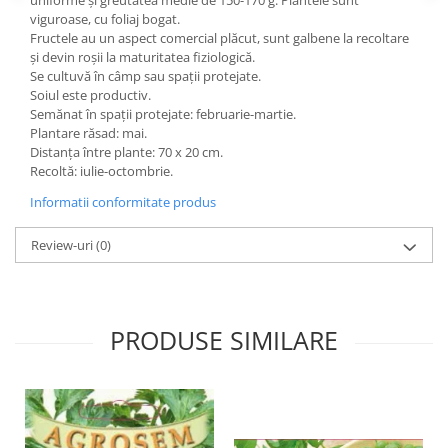
uniforme și greutatea medie de 150-170 g. Plantele sunt
Hrană (furaje)
viguroase, cu foliaj bogat.
Fructele au un aspect comercial plăcut, sunt galbene la recoltare
Hrănitori
și devin roșii la maturitatea fiziologică.
Suplimente și grituri
Se cultuvă în câmp sau spații protejate.
Soiul este productiv.
Accesorii pentru făcut cuşti
Semănat în spații protejate: februarie-martie.
Curatare copite
Plantare răsad: mai.
Distanța între plante: 70 x 20 cm.
Accesorii veterinare
Recoltă: iulie-octombrie.
Capcane
Informatii conformitate produs
Aditivi furajeri
Promotor
Review-uri
(0)
Adjuvanți Promedivet
Calciu furajer și stimulatoare ouat
Sprayuri cicatrizante
PRODUSE SIMILARE
Cărţi zootehnice
Raticide
Insecticide
Dezinfectanti