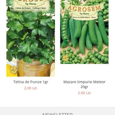
Cuști transport animale mici
Gard electric
Accesorii gard electric
Aparate gard electric
Fir gard electric
Animale de companie
Caini
Accesorii
Hrana
Suplimente si produse de uz
veterinar
Papagali
Telina de frunze 1gr
Mazare timpurie Meteor
20gr
2,00 Lei
Pesti
2,00 Lei
Pisici
Accesorii
Hrana
NEWSLETTER