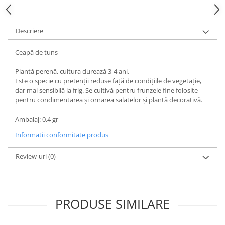
Hrană (furaje)
Hrănitori
Descriere
Suplimente și grituri
Ceapă de tuns
Accesorii pentru făcut cuşti
Curatare copite
Plantă perenă, cultura durează 3-4 ani.
Accesorii veterinare
Este o specie cu pretenţii reduse faţă de condiţiile de vegetaţie,
dar mai sensibilă la frig. Se cultivă pentru frunzele fine folosite
Capcane
pentru condimentarea şi ornarea salatelor şi plantă decorativă.
Aditivi furajeri
Promotor
Ambalaj: 0,4 gr
Adjuvanți Promedivet
Informatii conformitate produs
Calciu furajer și stimulatoare ouat
Review-uri
(0)
Sprayuri cicatrizante
Cărţi zootehnice
Raticide
PRODUSE SIMILARE
Insecticide
Dezinfectanti