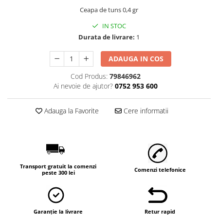
Vaci și cai
Ceapa de tuns 0,4 gr
Cai
IN STOC
Vaci
Durata de livrare:
1
Accesorii
Hrana (furaje)
ADAUGA IN COS
Suplimente si produse de uz
Cod Produs:
79846962
veterinar
Ai nevoie de ajutor?
0752 953 600
Oi şi capre
Accesorii
Adauga la Favorite
Cere informatii
Alăptare
Hrana (furaje)
Suplimente si accesorii veterinare
Porumbei
Transport gratuit la comenzi
Comenzi telefonice
peste 300 lei
Accesorii
Adapatori
Cuști de transport
Garanție la livrare
Retur rapid