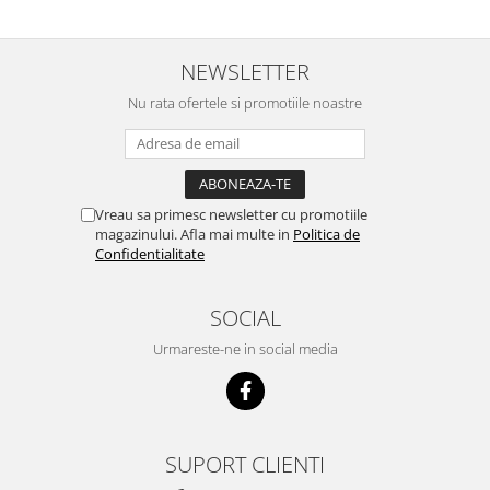
Suplimente si produse de uz
veterinar
Rozatoare
NEWSLETTER
Accesorii
Nu rata ofertele si promotiile noastre
Hrana
Fitofarmacie
Erbicide
Vreau sa primesc newsletter cu promotiile
Fungicide
magazinului. Afla mai multe in
Politica de
Ingrasamant
Confidentialitate
Pesticide
SOCIAL
Seminte
Flori
Urmareste-ne in social media
Fructe
Legume
Plante Aromatice
SUPORT CLIENTI
Plante furajere