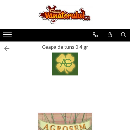
Toate Produsele
Iepuri
Hranitori
Ceapa de tuns 0,4 gr
Adapatori
Accesorii
Hrana (furaje)
Prepeliţe
Hranitori
Adapatori
Custi
Incubatoare
Accesorii
Hrana (furaje)