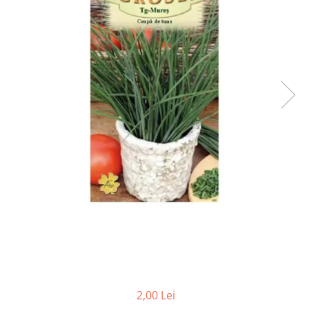
Găini şi alte păsări
Accesorii
Adăpători
Cuști și țarcuri
Hrana (furaje)
Hrănitoare
Incubatoare
Suplimente si produse de uz
veterinar
Porci
Adapatori
Accesorii
Hrana (furaje)
Suplimente si produse de uz
veterinar
2,00 Lei