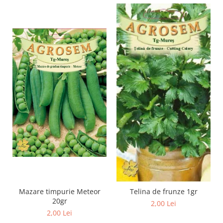
Cuști transport animale mici
Gard electric
Accesorii gard electric
Aparate gard electric
Fir gard electric
Animale de companie
Caini
Accesorii
Hrana
Suplimente si produse de uz
veterinar
Papagali
Pesti
Pisici
Mazare timpurie Meteor
Telina de frunze 1gr
20gr
2,00 Lei
Accesorii
2,00 Lei
Hrana