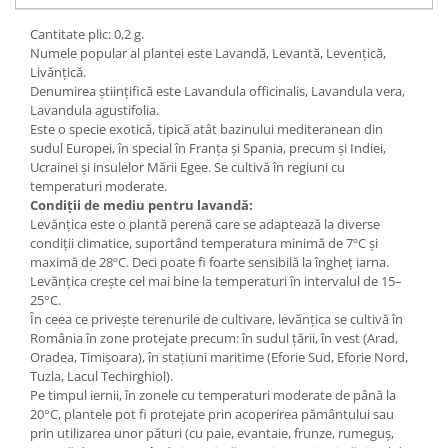
Cantitate plic: 0,2 g.
Numele popular al plantei este Lavandă, Levantă, Levențică,
Livănțică.
Denumirea științifică este Lavandula officinalis, Lavandula vera,
Lavandula agustifolia.
Este o specie exotică, tipică atât bazinului mediteranean din
sudul Europei, în special în Franța și Spania, precum și Indiei,
Ucrainei și insulelor Mării Egee. Se cultivă în regiuni cu
temperaturi moderate.
Condiții de mediu pentru lavandă:
Levănțica este o plantă perenă care se adaptează la diverse
condiții climatice, suportând temperatura minimă de 7ºC și
maximă de 28ºC. Deci poate fi foarte sensibilă la îngheț iarna.
Levănțica crește cel mai bine la temperaturi în intervalul de 15–
25°C.
În ceea ce privește terenurile de cultivare, levănțica se cultivă în
România în zone protejate precum: în sudul țării, în vest (Arad,
Oradea, Timișoara), în stațiuni maritime (Eforie Sud, Eforie Nord,
Tuzla, Lacul Techirghiol).
Pe timpul iernii, în zonele cu temperaturi moderate de până la
20°C, plantele pot fi protejate prin acoperirea pământului sau
prin utilizarea unor pături (cu paie, evantaie, frunze, rumeguș,