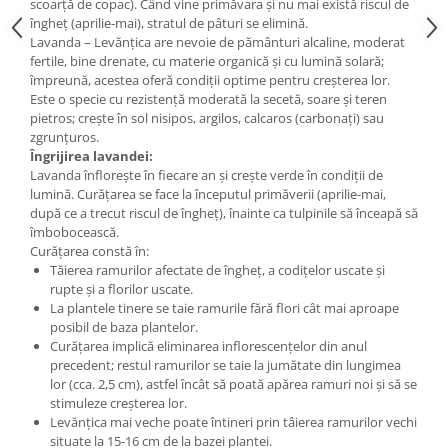
scoarță de copac). Când vine primăvara și nu mai există riscul de
îngheț (aprilie-mai), stratul de pâturi se elimină.
Lavanda – Levănțica are nevoie de pământuri alcaline, moderat
fertile, bine drenate, cu materie organică și cu lumină solară;
împreună, acestea oferă condiții optime pentru creșterea lor.
Este o specie cu rezistență moderată la secetă, soare și teren
pietros; crește în sol nisipos, argilos, calcaros (carbonați) sau
zgrunțuros.
Îngrijirea lavandei:
Lavanda înflorește în fiecare an și crește verde în condiții de
lumină. Curățarea se face la începutul primăverii (aprilie-mai,
după ce a trecut riscul de îngheț), înainte ca tulpinile să înceapă să
îmbobocească.
Curățarea constă în:
Tăierea ramurilor afectate de îngheț, a codițelor uscate și
rupte și a florilor uscate.
La plantele tinere se taie ramurile fără flori cât mai aproape
posibil de baza plantelor.
Curățarea implică eliminarea inflorescențelor din anul
precedent; restul ramurilor se taie la jumătate din lungimea
lor (cca. 2,5 cm), astfel încât să poată apărea ramuri noi și să se
stimuleze creșterea lor.
Levănțica mai veche poate întineri prin tâierea ramurilor vechi
situate la 15-16 cm de la bazei plantei.