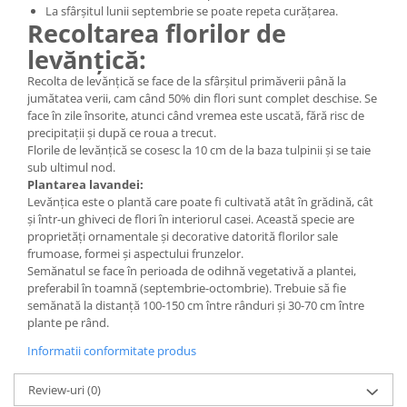
La sfârșitul lunii septembrie se poate repeta curățarea.
Recoltarea florilor de
levănțică:
Recolta de levănțică se face de la sfârșitul primăverii până la
jumătatea verii, cam când 50% din flori sunt complet deschise. Se
face în zile însorite, atunci când vremea este uscată, fără risc de
precipitații și după ce roua a trecut.
Florile de levănțică se cosesc la 10 cm de la baza tulpinii și se taie
sub ultimul nod.
Plantarea lavandei:
Levănțica este o plantă care poate fi cultivată atât în grădină, cât
și într-un ghiveci de flori în interiorul casei. Această specie are
proprietăți ornamentale și decorative datorită florilor sale
frumoase, formei și aspectului frunzelor.
Semănatul se face în perioada de odihnă vegetativă a plantei,
preferabil în toamnă (septembrie-octombrie). Trebuie să fie
semănată la distanță 100-150 cm între rânduri și 30-70 cm între
plante pe rând.
Informatii conformitate produs
Review-uri
(0)