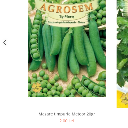
Hrană (furaje)
Hrănitori
Suplimente și grituri
Accesorii pentru făcut cuşti
Curatare copite
Accesorii veterinare
Capcane
Aditivi furajeri
Promotor
Adjuvanți Promedivet
Calciu furajer și stimulatoare ouat
Sprayuri cicatrizante
Cărţi zootehnice
Raticide
Mazare timpurie Meteor 20gr
Insecticide
2,00 Lei
Dezinfectanti