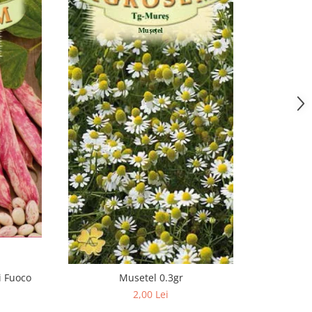
i Fuoco
Musetel 0.3gr
Fasole P
2,00 Lei