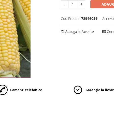
ADAUG
Cod Produs:
78946059
Ai nevo
Adauga la Favorite
Cere 
Comenzi telefonice
Garanție la livra