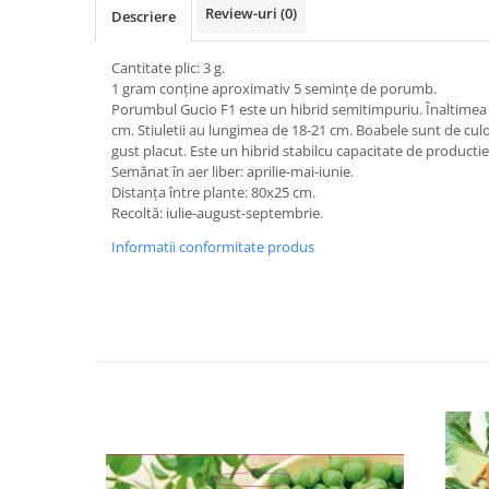
Vaci și cai
Review-uri
(0)
Descriere
Cai
Cantitate plic: 3 g.
Vaci
1 gram conține aproximativ 5 semințe de porumb.
Accesorii
Porumbul Gucio F1 este un hibrid semitimpuriu. Înaltimea 
cm. Stiuletii au lungimea de 18-21 cm. Boabele sunt de culo
Hrana (furaje)
gust placut. Este un hibrid stabilcu capacitate de productie 
Suplimente si produse de uz
Semănat în aer liber: aprilie-mai-iunie.
veterinar
Distanța între plante: 80x25 cm.
Oi şi capre
Recoltă: iulie-august-septembrie.
Accesorii
Informatii conformitate produs
Alăptare
Hrana (furaje)
Suplimente si accesorii veterinare
Porumbei
Accesorii
Adapatori
Cuști de transport