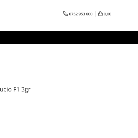
0752 953 600
0,00
cio F1 3gr