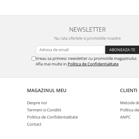
Cuști transport animale mici
Gard electric
Accesorii gard electric
NEWSLETTER
Aparate gard electric
Nu rata ofertele si promotiile noastre
Fir gard electric
Animale de companie
Caini
Vreau sa primesc newsletter cu promotiile magazinului.
Afla mai multe in
Politica de Confidentialitate
Accesorii
Hrana
Suplimente si produse de uz
veterinar
MAGAZINUL MEU
CLIENTI
Papagali
Despre noi
Metode de
Pesti
Termeni si Conditii
Politica d
Politica de Confidentialitate
ANPC
Pisici
Contact
Accesorii
Hrana