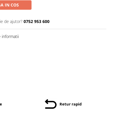
A IN COS
ie de ajutor?
0752 953 600
informatii
re
Retur rapid