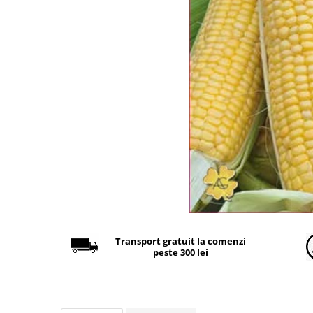
Găini şi alte păsări
Accesorii
Adăpători
Cuști și țarcuri
Hrana (furaje)
Hrănitoare
Incubatoare
Suplimente si produse de uz
veterinar
Porci
Adapatori
Accesorii
Transport gratuit la comenzi
peste 300 lei
Hrana (furaje)
Suplimente si produse de uz
veterinar