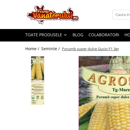
Toate Produsele
Iepuri
TOATE PRODUSELE
BLOG
COLABORATORI
H
Hranitori
Adapatori
Home /
Seminte /
Porumb super dulce Gucio F1 3gr
Accesorii
Hrana (furaje)
Prepeliţe
Hranitori
Adapatori
Custi
Incubatoare
Accesorii
Hrana (furaje)