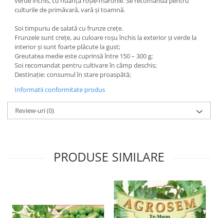
verde închis, cu nuanță roșie-maronie. Se recomandă pentru
culturile de primăvară, vară și toamnă.
Soi timpuriu de salată cu frunze crețe.
Frunzele sunt crețe, au culoare roșu închis la exterior și verde la
interior și sunt foarte plăcute la gust;
Greutatea medie este cuprinsă între 150 – 300 g;
Soi recomandat pentru cultivare în câmp deschis;
Destinație: consumul în stare proaspătă;
Informatii conformitate produs
Review-uri
(0)
PRODUSE SIMILARE