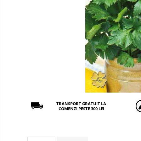
Adăpători
Cuști și țarcuri
Hrana (furaje)
Hrănitoare
Incubatoare
Suplimente si produse de uz
veterinar
Adapatori
Accesorii
Hrana (furaje)
Suplimente si produse de uz
TRANSPORT GRATUIT LA
COMENZI PESTE 300 LEI
veterinar
Cai
Vaci
Accesorii