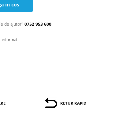
a in cos
ie de ajutor?
0752 953 600
informatii
ARE
RETUR RAPID