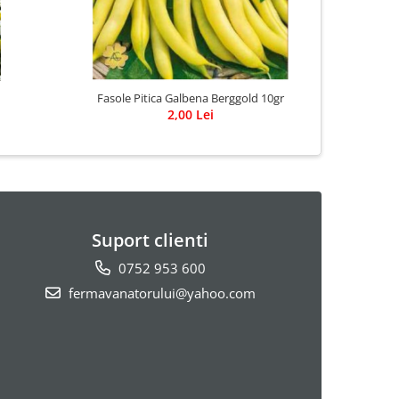
Fasole Pitica Galbena Berggold 10gr
Ardei 
2,00 Lei
Suport clienti
0752 953 600
fermavanatorului@yahoo.com