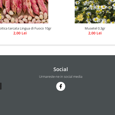
pitica tarcata Lingua di Fuoco 10gr
Musetel 0.3gr
2,00 Lei
2,00 Lei
Social
Urmareste-ne in social media