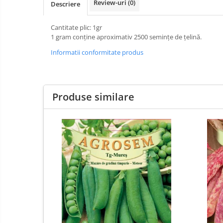
Review-uri
(0)
Descriere
Hrana (furaje)
Suplimente si produse de uz
Cantitate plic: 1gr
veterinar
1 gram conține aproximativ 2500 semințe de țelină.
Accesorii
Informatii conformitate produs
Alăptare
Hrana (furaje)
Suplimente si accesorii veterinare
Produse similare
Accesorii
Accesorii
veterinare
Adapatori
Capcane
Cuști de transport
Aditivi
furajeri
Hrană (furaje)
Cărţi
Hrănitori
zootehnice
Suplimente și grituri
Promotor
Adjuvanți Promedivet