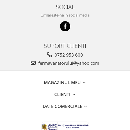
SOCIAL
Unelte si accesorii de gradina
Unelte
Urmareste-ne in social media
Alveole si ghivece
Accesorii irigatie
Accesorii solarii
SUPORT CLIENTI
Substrat
0752 953 600
fermavanatorului@yahoo.com
MAGAZINUL MEU
CLIENTI
DATE COMERCIALE