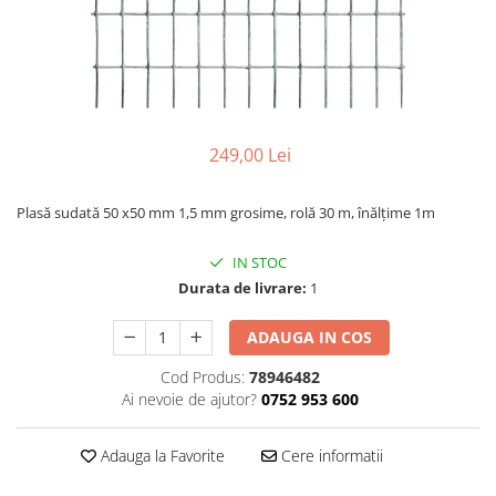
Găini şi alte păsări
Accesorii
Adăpători
Cuști și țarcuri
249,00 Lei
Hrana (furaje)
Hrănitoare
Plasă sudată 50 x50 mm 1,5 mm grosime, rolă 30 m, înălțime 1m
Incubatoare
Suplimente si produse de uz
IN STOC
veterinar
Durata de livrare:
1
Porci
ADAUGA IN COS
Adapatori
Cod Produs:
78946482
Accesorii
Ai nevoie de ajutor?
0752 953 600
Hrana (furaje)
Suplimente si produse de uz
Adauga la Favorite
Cere informatii
veterinar