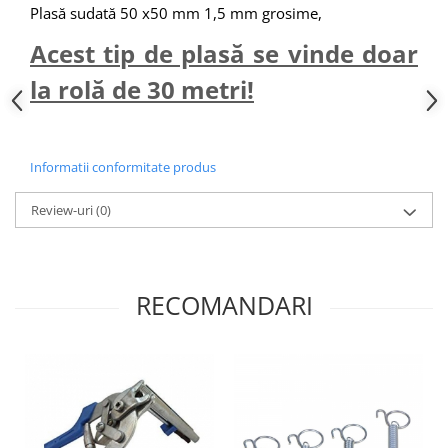
Plasă sudată 50 x50 mm 1,5 mm grosime,
Hrană (furaje)
Hrănitori
Acest tip de plasă se vinde doar
Suplimente și grituri
la rolă de 30 metri!
Accesorii pentru făcut cuşti
Curatare copite
Accesorii veterinare
Informatii conformitate produs
Capcane
Review-uri
(0)
Aditivi furajeri
Promotor
Adjuvanți Promedivet
RECOMANDARI
Calciu furajer și stimulatoare ouat
Sprayuri cicatrizante
Cărţi zootehnice
Raticide
Insecticide
Dezinfectanti