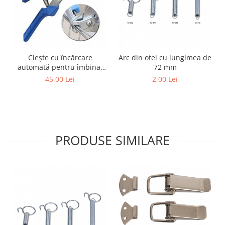
Cuști transport animale mici
Gard electric
Accesorii gard electric
Aparate gard electric
Clește cu încărcare
Arc din otel cu lungimea de
Fir gard electric
automată pentru îmbinat
72 mm
cuști
45,00 Lei
2,00 Lei
Animale de companie
Caini
Accesorii
Hrana
Suplimente si produse de uz
PRODUSE SIMILARE
veterinar
Papagali
Pesti
Pisici
Accesorii
Hrana