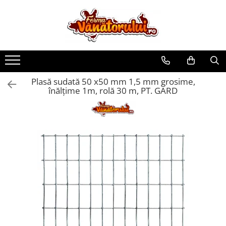
Toate Produsele
Iepuri
Hranitori
Plasă sudată 50 x50 mm 1,5 mm grosime,
Adapatori
înălțime 1m, rolă 30 m, PT. GARD
Accesorii
Hrana (furaje)
Prepeliţe
Hranitori
Adapatori
Custi
Incubatoare
Accesorii
Hrana (furaje)