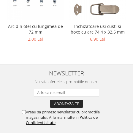
Suplimente si produse de uz
veterinar
Rozatoare
Arc din otel cu lungimea de
Inchizatoare usi custi si
Accesorii
72 mm
boxe cu arc 74.4 x 32.5 mm
Hrana
2,00 Lei
6,90 Lei
Fitofarmacie
Erbicide
Fungicide
Ingrasamant
NEWSLETTER
Pesticide
Nu rata ofertele si promotiile noastre
Seminte
Flori
Fructe
Vreau sa primesc newsletter cu promotiile
Legume
magazinului. Afla mai multe in
Politica de
Plante Aromatice
Confidentialitate
Plante furajere