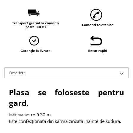
Vaci și cai
Cai
Vaci
Transport gratuit la comenzi
Comenzi telefonice
peste 300 lei
Accesorii
Hrana (furaje)
Suplimente si produse de uz
veterinar
Garanție la livrare
Retur rapid
Oi şi capre
Accesorii
Descriere
Alăptare
Hrana (furaje)
Plasa se foloseste pentru
Suplimente si accesorii veterinare
gard.
Porumbei
Accesorii
rolă 30 m.
înălțime 1m
Adapatori
Este confecţionată din sârmă zincată înainte de sudură.
Cuști de transport