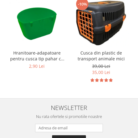
-10%
Hranitoare-adapatoare
Cusca din plastic de
pentru cusca tip pahar cu
transport animale mici
suport
2,90 Lei
39,00 Lei
35,00 Lei
NEWSLETTER
Nu rata ofertele si promotiile noastre